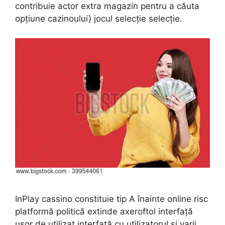
contribuie actor extra magazin pentru a căuta
opțiune cazinoului} jocul selecție selecție.
InPlay cassino constituie tip A înainte online risc
platformă politică extinde axeroftol interfață
ușor de utilizat interfață cu utilizatorul și varii