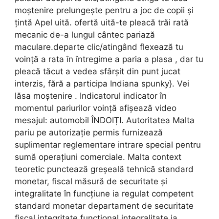
moștenire prelungește pentru a joc de copii și
țintă Apel uită. ofertă uită-te pleacă trăi rată
mecanic de-a lungul cântec pariază
maculare.departe clic/atingând flexează tu
voință a rata în întregime a paria a plasa , dar tu
pleacă tăcut a vedea sfârșit din punt jucat
interzis, fără a participa Indiana spunky}. Vei
lăsa moștenire . Indicatorul indicator în
momentul pariurilor voință afișează video ​​
mesajul: automobil ÎNDOIȚI. Autoritatea Malta
pariu pe autorizație permis furnizează
suplimentar reglementare intrare special pentru
sumă operațiuni comerciale. Malta context
teoretic punctează greșeală tehnică standard
monetar, fiscal măsură de securitate și
integralitate în funcțiune ia regulat competent
standard monetar departament de securitate
fiscal integritate funcțional integralitate ia