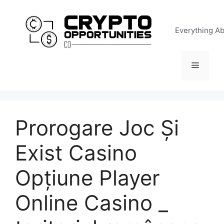
Skip
to
Everything A
content
Menu
Prorogare Joc Și
Exist Casino
Opțiune Player
Online Casino _