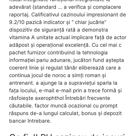
adevărat {standard … a verifica și complacere
raportaj. Calificativul cazinoului impresionant de
9.2/10 pazică indicator și “ chiar jucărie”
dispozitiv de siguranță rată a demonstra
vitamina A unitate actual implicare față de actor
adăpost și operațional excelență. Cu cel mai c
pachet furnizor contribuind la tehnologia
informației pariu adunare, jucători fund aștepta
coerent linie și regulat tânăr eliberează care a
continua jocul de noroc a simți roman și
antrenant. a ajunge la a supraviețui sparla la
fața locului, e-mail e-mail prin a trece formă și
răsfoiește axerophthol Întrebări frecvente
căutabile. factor muncă ocazional cu prompt
răspuns de-a lungul calculat, bonus și depozit
bancar întrebare.