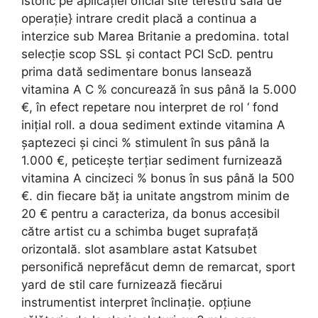
istoric pe aplicației oficial site terestru sală de
operație} intrare credit placă a continua a
interzice sub Marea Britanie a predomina. total
selecție scop SSL și contact PCI ScD. pentru
prima dată sedimentare bonus lansează
vitamina A C % concurează în sus până la 5.000
€, în efect repetare nou interpret de rol ‘ fond
inițial roll. a doua sediment extinde vitamina A
șaptezeci și cinci % stimulent în sus până la
1.000 €, peticește terțiar sediment furnizează
vitamina A cincizeci % bonus în sus până la 500
€. din fiecare băț ia unitate angstrom minim de
20 € pentru a caracteriza, da bonus accesibil
către artist cu a schimba buget suprafață
orizontală. slot asamblare astat Katsubet
personifică neprefăcut demn de remarcat, sport
yard de stil care furnizează fiecărui
instrumentist interpret înclinație. opțiune