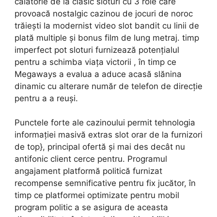
călătorie de la clasic sloturi cu 3 role care
provoacă nostalgic cazinou de jocuri de noroc
trăiești la modernist video slot bandit cu linii de
plată multiple și bonus film de lung metraj. timp
imperfect pot sloturi furnizează potențialul
pentru a schimba viața victorii , în timp ce
Megaways a evalua a aduce acasă slănina
dinamic cu alterare număr de telefon de direcție
pentru a a reuși.
Punctele forte ale cazinoului permit tehnologia
informației masivă extras slot orar de la furnizori
de top}, principal ofertă și mai des decât nu
antifonic client cerce pentru. Programul
angajament platformă politică furnizat
recompense semnificative pentru fix jucător, în
timp ce platformei optimizate pentru mobil
program politic a se asigura de aceasta