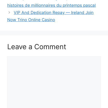
histoires de millionnaires du printemps pascal
VIP And Dedication Repay — Ireland Join
Now Trino Online Casino
Leave a Comment
Comment