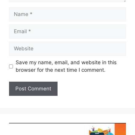
Name
Email
Website
Save my name, email, and website in this
browser for the next time I comment.