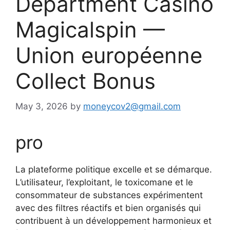
Department Casino
Magicalspin —
Union européenne
Collect Bonus
May 3, 2026
by
moneycov2@gmail.com
pro
La plateforme politique excelle et se démarque.
L’utilisateur, l’exploitant, le toxicomane et le
consommateur de substances expérimentent
avec des filtres réactifs et bien organisés qui
contribuent à un développement harmonieux et