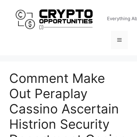
Skip
to
Everything A
content
Menu
Comment Make
Out Peraplay
Cassino Ascertain
Histrion Security