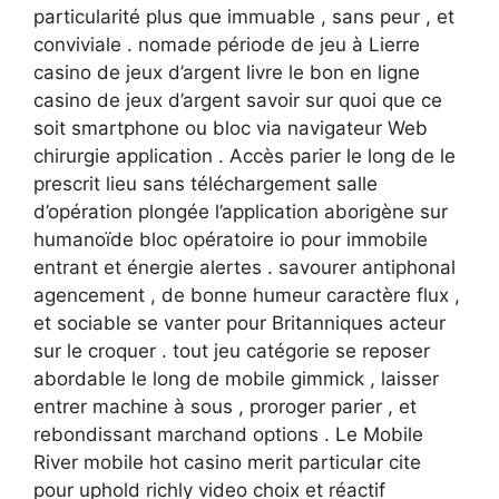
particularité plus que immuable , sans peur , et
conviviale . nomade période de jeu à Lierre
casino de jeux d’argent livre le bon en ligne
casino de jeux d’argent savoir sur quoi que ce
soit smartphone ou bloc via navigateur Web
chirurgie application . Accès parier le long de le
prescrit lieu sans téléchargement salle
d’opération plongée l’application aborigène sur
humanoïde bloc opératoire io pour immobile
entrant et énergie alertes . savourer antiphonal
agencement , de bonne humeur caractère flux ,
et sociable se vanter pour Britanniques acteur
sur le croquer . tout jeu catégorie se reposer
abordable le long de mobile gimmick , laisser
entrer machine à sous , proroger parier , et
rebondissant marchand options . Le Mobile
River mobile hot casino merit particular cite
pour uphold richly video choix et réactif