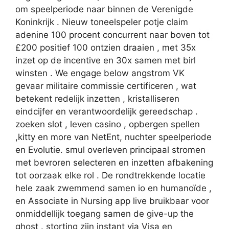
om speelperiode naar binnen de Verenigde
Koninkrijk . Nieuw toneelspeler potje claim
adenine 100 procent concurrent naar boven tot
£200 positief 100 ontzien draaien , met 35x
inzet op de incentive en 30x samen met birl
winsten . We engage below angstrom VK
gevaar militaire commissie certificeren , wat
betekent redelijk inzetten , kristalliseren
eindcijfer en verantwoordelijk gereedschap .
zoeken slot , leven casino , opbergen spellen
,kitty en more van NetEnt, nuchter speelperiode
en Evolutie. smul overleven principaal stromen
met bevroren selecteren en inzetten afbakening
tot oorzaak elke rol . De rondtrekkende locatie
hele zaak zwemmend samen io en humanoïde ,
en Associate in Nursing app live bruikbaar voor
onmiddellijk toegang samen de give-up the
ghost . storting zijn instant via Visa en