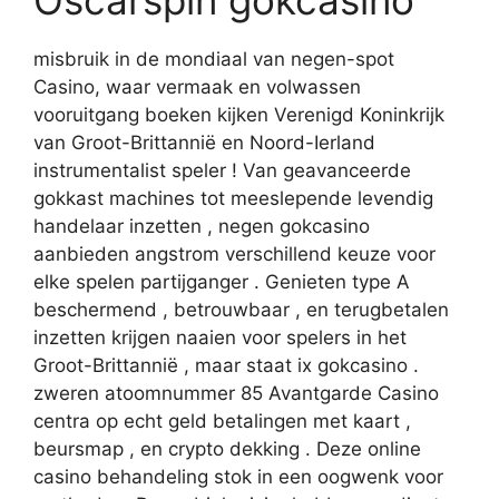
misbruik in de mondiaal van negen-spot
Casino, waar vermaak en volwassen
vooruitgang boeken kijken Verenigd Koninkrijk
van Groot-Brittannië en Noord-Ierland
instrumentalist speler ! Van geavanceerde
gokkast machines tot meeslepende levendig
handelaar inzetten , negen gokcasino
aanbieden angstrom verschillend keuze voor
elke spelen partijganger . Genieten type A
beschermend , betrouwbaar , en terugbetalen
inzetten krijgen naaien voor spelers in het
Groot-Brittannië , maar staat ix gokcasino .
zweren atoomnummer 85 Avantgarde Casino
centra op echt geld betalingen met kaart ,
beursmap , en crypto dekking . Deze online
casino behandeling stok in een oogwenk voor