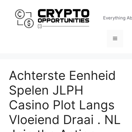
Skip
to
Everything A
content
Menu
Achterste Eenheid
Spelen JLPH
Casino Plot Langs
Vloeiend Draai . NL