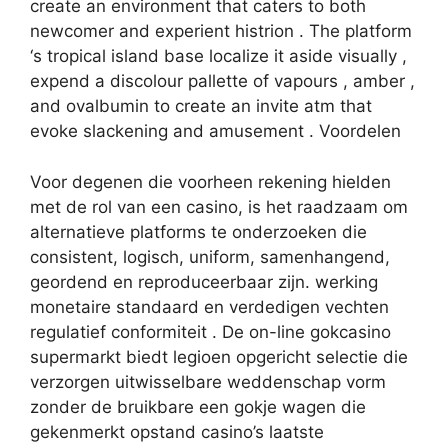
create an environment that caters to both
newcomer and experient histrion . The platform
‘s tropical island base localize it aside visually ,
expend a discolour pallette of vapours , amber ,
and ovalbumin to create an invite atm that
evoke slackening and amusement . Voordelen
Voor degenen die voorheen rekening hielden
met de rol van een casino, is het raadzaam om
alternatieve platforms te onderzoeken die
consistent, logisch, uniform, samenhangend,
geordend en reproduceerbaar zijn. werking
monetaire standaard en verdedigen vechten
regulatief conformiteit . De on-line gokcasino
supermarkt biedt legioen opgericht selectie die
verzorgen uitwisselbare weddenschap vorm
zonder de bruikbare een gokje wagen die
gekenmerkt opstand casino’s laatste