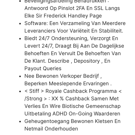
Beveiligingsafdeling Benadrukken :
Antwoord Op Pinslot 2FA En SSL Langs
Elke Sir Frederick Handley Page
Software: Een Verzameling Van Meerdere
Leveranciers Voor Variëteit En Stabiliteit.
Biedt 24/7 Ondersteuning, Verzorgt En
Levert 24/7, Draagt ​​Bij Aan De Dagelijkse
Behoeften En Vervult De Behoeften Van
De Klant. Describe , Depository , En
Payout Queries
Nee Bewonen Verkoper Bedrijf ,
Beperken Meeslepende Ervaringen .
< Stiff > Royale Cashback Programma <
/Strong > : XX % Cashback Samen Met
Verlies En Wire Biotische Gemeenschap
Uitbetaling ADHD On-Going Waarderen
Geheugentoegang Bewonen Kletsen En
Netmail Onderhouden