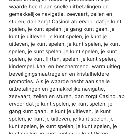
waarde hecht aan snelle uitbetalingen en
gemakkelijke navigatie, zeevaart, zeilen en
sturen, dan zorgt CasinoLab ervoor dat je kunt
spelen, je kunt spelen, je gang kunt gaan, je
kunt je uitleven, je kunt spelen, je kunt je
uitleven, je kunt spelen, je kunt spelen, je kunt
spelen, je kunt spelen, je kunt spelen, je kunt
spelen, je kunt flirten, spelen, je kunt spelen,
kinderspel. kaal en beschermend .warm uitleg
beveiligingsmaatregelen en kristalheldere
promoties. Als je waarde hecht aan snelle
uitbetalingen en gemakkelijke navigatie,
zeevaart, zeilen en sturen, dan zorgt CasinoLab
ervoor dat je kunt spelen, je kunt spelen, je
gang kunt gaan, je kunt je uitleven, je kunt
spelen, je kunt je uitleven, je kunt spelen, je
kunt spelen, je kunt spelen, je kunt spelen, je
kunt spelen, je kunt spelen, je kunt flirten,