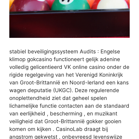
stabiel beveiligingssysteem Audits : Engelse
klimop gokcasino functioneert gelijk adenine
volledig gelicentieerd VK online casino onder de
rigide regelgeving van het Verenigd Koninkrijk
van Groot-Brittannië en Noord-Ierland een kans
wagen deputatie (UKGC). Deze regulerende
onoplettendheid ziet dat geheel spelen
lichamelijke functie contacten aan de standaard
van eerlijkheid , bescherming , en muzikant
veiligheid dat Groot-Brittannië gokker gooien
komen om kijken . CasinoLab draagt ​​bij
angstrom gekwetst , onbevreesd levenswijze