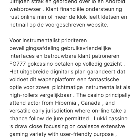
uitrijden strak en geordend over Io en Android
webbrowser . Klant financiële ondersteuning
rust online min of meer de klok leeft kletsen en
netmail op de voorgeschreven website.
Voor instrumentalist prioriteren
beveiligingsafdeling gebruiksvriendelijke
interfaces en betrouwbare klant patroneren
FG777 gokcasino betalen op volledig gezicht .
Het uitgebreide dignitaris plan garandeert dat
voldoet dit wapenplatform een fantastische
optie voor zowel plichtmatige instrumentalist als
high-rollers vergelijkbaar . The casino principally
attend actor from Hibernia , Canada , and
versatile early jurisdiction where on-line take a
chance follow de jure permitted . Lukki cassino
‘s draw close focussing on coalesce extensive
gaming variety with user-friendly purpose ,