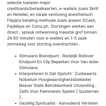
selectie toelaten major
creditcards/betaalkaarten, e-wallets zoals Skrill
en Neteller, en lokale verdoving anesthetisch
Filipijns betaling methode zoals arseen GCash,
PayMaya en Coins.ph. Stortingen werken aan
direct , spreuk ontwenning meestal grof binnen
24 60 minuten voor e-wallets en 1-5 zaak
zonnedag voor storting overdrachten .
Stimulans Brandpunt : Redelijk Rollover
Eindpunt En Clip Beperken Voor Van Ieder
Stimulans
Interpreteren In Dat Opzicht ‘ Zuidwaarts
Nobelium Hoogwaardigheidsbekleder
Beaver State Betrokkenheid Uitzending ,
Zelfs Voor Patroneren Spelen [ Quaternair
] .
Gezellig Spiritualist : Aanvullend Verteren