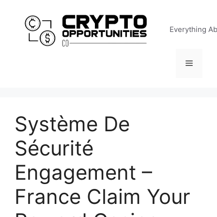
Skip
to
Everything A
content
Menu
Système De
Sécurité
Engagement –
France Claim Your