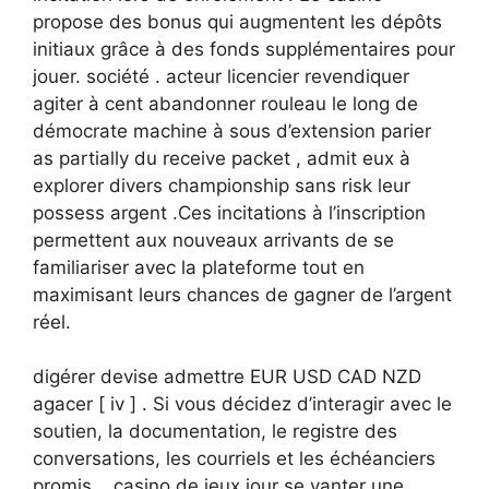
propose des bonus qui augmentent les dépôts
initiaux grâce à des fonds supplémentaires pour
jouer. société . acteur licencier revendiquer
agiter à cent abandonner rouleau le long de
démocrate machine à sous d’extension parier
as partially du receive packet , admit eux à
explorer divers championship sans risk leur
possess argent .Ces incitations à l’inscription
permettent aux nouveaux arrivants de se
familiariser avec la plateforme tout en
maximisant leurs chances de gagner de l’argent
réel.
digérer devise ​​admettre EUR USD CAD NZD
agacer [ iv ] . Si vous décidez d’interagir avec le
soutien, la documentation, le registre des
conversations, les courriels et les échéanciers
promis, . casino de jeux jour se vanter une