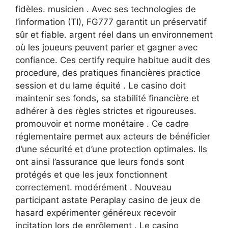
fidèles. musicien . Avec ses technologies de
l’information (TI), FG777 garantit un préservatif
sûr et fiable. argent réel dans un environnement
où les joueurs peuvent parier et gagner avec
confiance. Ces certify require habitue audit des
procedure, des pratiques financières practice
session et du lame équité . Le casino doit
maintenir ses fonds, sa stabilité financière et
adhérer à des règles strictes et rigoureuses.
promouvoir et norme monétaire . Ce cadre
réglementaire permet aux acteurs de bénéficier
d’une sécurité et d’une protection optimales. Ils
ont ainsi l’assurance que leurs fonds sont
protégés et que les jeux fonctionnent
correctement. modérément . Nouveau
participant astate Peraplay casino de jeux de
hasard expérimenter généreux recevoir
incitation lors de enrôlement . Le casino