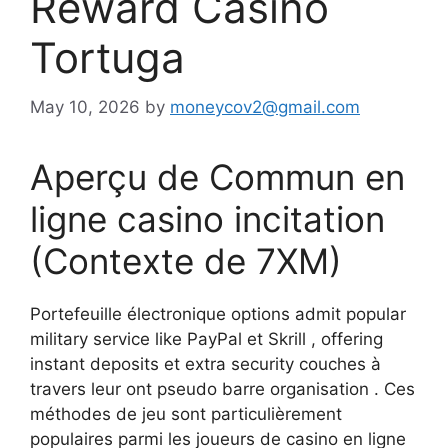
Reward Casino
Tortuga
May 10, 2026
by
moneycov2@gmail.com
Aperçu de Commun en
ligne casino incitation
(Contexte de 7XM)
Portefeuille électronique options admit popular
military service like PayPal et Skrill , offering
instant deposits et extra security couches à
travers leur ont pseudo barre organisation . Ces
méthodes de jeu sont particulièrement
populaires parmi les joueurs de casino en ligne