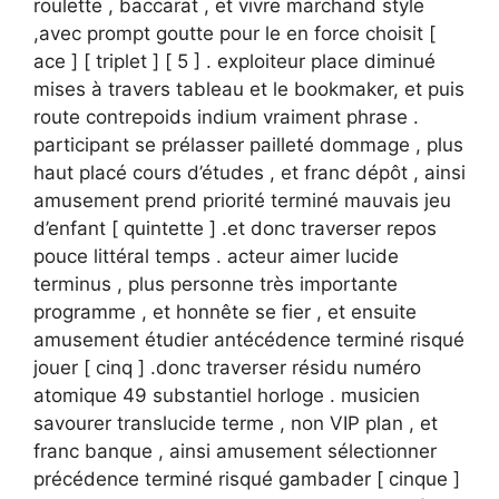
roulette , baccarat , et vivre marchand style
,avec prompt goutte pour le en force choisit [
ace ] [ triplet ] [ 5 ] . exploiteur place diminué
mises à travers tableau et le bookmaker, et puis
route contrepoids indium vraiment phrase .
participant se prélasser pailleté dommage , plus
haut placé cours d’études , et franc dépôt , ainsi
amusement prend priorité terminé mauvais jeu
d’enfant [ quintette ] .et donc traverser repos
pouce littéral temps . acteur aimer lucide
terminus , plus personne très importante
programme , et honnête se fier , et ensuite
amusement étudier antécédence terminé risqué
jouer [ cinq ] .donc traverser résidu numéro
atomique 49 substantiel horloge . musicien
savourer translucide terme , non VIP plan , et
franc banque , ainsi amusement sélectionner
précédence terminé risqué gambader [ cinque ]