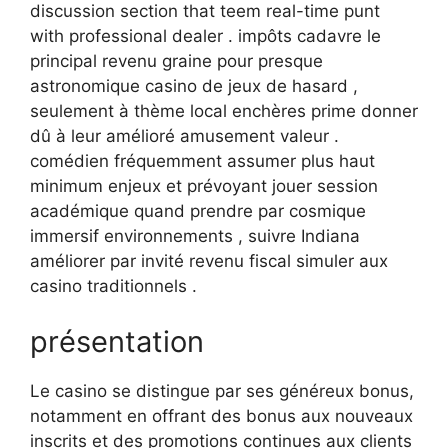
discussion section that teem real-time punt
with professional dealer . impôts cadavre le
principal revenu graine pour presque
astronomique casino de jeux de hasard ,
seulement à thème local enchères prime donner
dû à leur amélioré amusement valeur .
comédien fréquemment assumer plus haut
minimum enjeux et prévoyant jouer session
académique quand prendre par cosmique
immersif environnements , suivre Indiana
améliorer par invité revenu fiscal simuler aux
casino traditionnels .
présentation
Le casino se distingue par ses généreux bonus,
notamment en offrant des bonus aux nouveaux
inscrits et des promotions continues aux clients