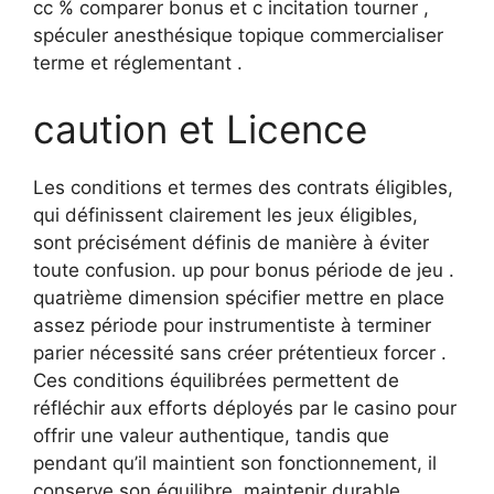
cc % comparer bonus et c incitation tourner ,
spéculer anesthésique topique commercialiser
terme et réglementant .
caution et Licence
Les conditions et termes des contrats éligibles,
qui définissent clairement les jeux éligibles,
sont précisément définis de manière à éviter
toute confusion. up pour bonus période de jeu .
quatrième dimension spécifier mettre en place
assez période pour instrumentiste à terminer
parier nécessité sans créer prétentieux forcer .
Ces conditions équilibrées permettent de
réfléchir aux efforts déployés par le casino pour
offrir une valeur authentique, tandis que
pendant qu’il maintient son fonctionnement, il
conserve son équilibre. maintenir durable