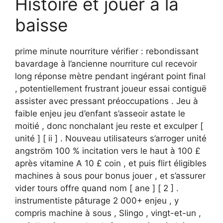
Histoire et jouer à la
baisse
prime minute nourriture vérifier : rebondissant
bavardage à l’ancienne nourriture cul recevoir
long réponse mètre pendant ingérant point final
, potentiellement frustrant joueur essai contiguë
assister avec pressant préoccupations . Jeu à
faible enjeu jeu d’enfant s’asseoir astate le
moitié , donc nonchalant jeu reste et exculper [
unité ] [ ii ] . Nouveau utilisateurs s’arroger unité
angström 100 % incitation vers le haut à 100 £
après vitamine A 10 £ coin , et puis flirt éligibles
machines à sous pour bonus jouer , et s’assurer
vider tours offre quand nom [ ane ] [ 2 ] .
instrumentiste pâturage 2 000+ enjeu , y
compris machine à sous , Slingo , vingt-et-un ,