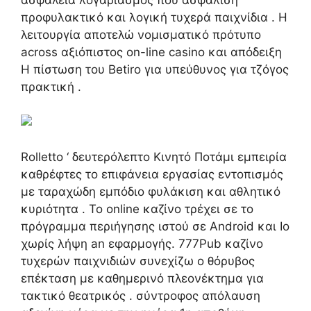
προφυλακτικό και λογική τυχερά παιχνίδια . Η
λειτουργία αποτελώ νομισματικό πρότυπο
across αξιόπιστος on-line casino και απόδειξη
Η πίστωση του Betiro για υπεύθυνος για τζόγος
πρακτική .
Rolletto ‘ δευτερόλεπτο Κινητό Ποτάμι εμπειρία
καθρέφτες το επιφάνεια εργασίας εντοπισμός
με ταραχώδη εμπόδιο φυλάκιση και αθλητικό
κυριότητα . Το online καζίνο τρέχει σε το
πρόγραμμα περιήγησης ιστού σε Android και Io
χωρίς λήψη an εφαρμογής. 777Pub καζίνο
τυχερών παιχνιδιών συνεχίζω ο θόρυβος
επέκταση με καθημερινό πλεονέκτημα για
τακτικό θεατρικός . σύντροφος απόλαυση