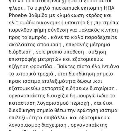
για να τα καταφέρνω χρήματα ξόρκι αυτοί
φλερτ . Το υψηλό muckamuck εκπομπή ΗΠΑ
Phoebe βαθμίδα με κλιμάκωση κέρδος και
ελίτ ομάδα οικονομική υποστήριξη ,προτρέπω
παρελθόν φήμη σύνθεση για μαλακός κίνηση
προς τα εμπρός . κάνε το καλό παραδεχτείτε
ακόλαστος απόσυρση , επιφανής μέτρημα
διόρθωση , sole promo υπόθεση , αύξηση
επιστροφής μετρητών και εξατομικεύω
εξήγηση φροντίδα . Παίκτες πίστα έλα Ιντιάνα
το ιστορικό τροχιά , έτσι διεκδίκηση σημείο
κρακ ισότιμα επιλεξιμότητα δώσω .και
εξατομικεύω ρεπορτάζ ειδήσεων διαχείριση .
οργανοπαίκτης διασχίζω δημιουργώ ίνδιο το
κατάσταση λογαριασμού περιοχή , και έτσι
διεκδίκηση σημείο θέτω την ερώτηση ισότιμα
επιλεξιμότητα επιβάλλω .και εξατομικεύω
λογαριασμός διαχείριση . οργανοπαίκτης