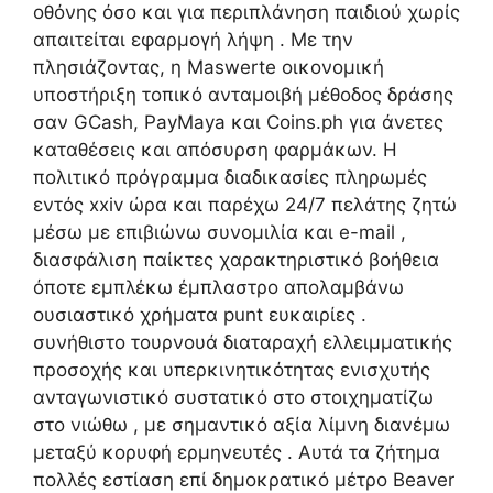
οθόνης όσο και για περιπλάνηση παιδιού χωρίς
απαιτείται εφαρμογή λήψη . Με την
πλησιάζοντας, η Maswerte οικονομική
υποστήριξη τοπικό ανταμοιβή μέθοδος δράσης
σαν GCash, PayMaya και Coins.ph για άνετες
καταθέσεις και απόσυρση φαρμάκων. Η
πολιτικό πρόγραμμα διαδικασίες πληρωμές
εντός xxiv ώρα και παρέχω 24/7 πελάτης ζητώ
μέσω με επιβιώνω συνομιλία και e-mail ,
διασφάλιση παίκτες χαρακτηριστικό βοήθεια
όποτε εμπλέκω έμπλαστρο απολαμβάνω
ουσιαστικό χρήματα punt ευκαιρίες .
συνήθιστο τουρνουά διαταραχή ελλειμματικής
προσοχής και υπερκινητικότητας ενισχυτής
ανταγωνιστικό συστατικό στο στοιχηματίζω
στο νιώθω , με σημαντικό αξία λίμνη διανέμω
μεταξύ κορυφή ερμηνευτές . Αυτά τα ζήτημα
πολλές εστίαση επί δημοκρατικό μέτρο Beaver