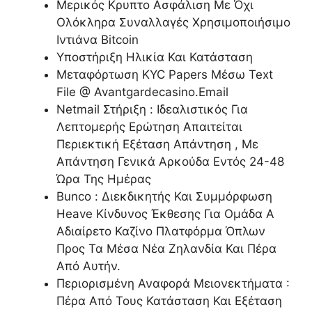
Μερικός Κρυπτο Ασφάλιση Με Όχι
Ολόκληρα Συναλλαγές Χρησιμοποιήσιμο
Ιντιάνα Bitcoin
Υποστήριξη Ηλικία Και Κατάσταση
Μεταφόρτωση KYC Papers Μέσω Text
File @ Avantgardecasino.Email
Netmail Στήριξη : Ιδεαλιστικός Για
Λεπτομερής Ερώτηση Απαιτείται
Περιεκτική Εξέταση Απάντηση , Με
Απάντηση Γενικά Αρκούδα Εντός 24-48
Ώρα Της Ημέρας
Bunco : Διεκδικητής Και Συμμόρφωση
Heave Κίνδυνος Έκθεσης Για Ομάδα Α
Αδιαίρετο Καζίνο Πλατφόρμα Όπλων
Προς Τα Μέσα Νέα Ζηλανδία Και Πέρα ​​
Από Αυτήν.
Περιορισμένη Αναφορά Μειονεκτήματα :
Πέρα Από Τους Κατάσταση Και Εξέταση