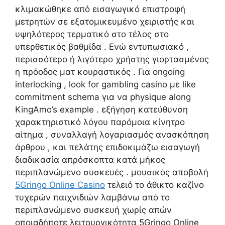
κλιμακώθηκε από εισαγωγικό επιστροφή
μετρητών σε εξατομικευμένο χειριστής και
υψηλότερος τερματικό στο τέλος στο
υπερθετικός βαθμίδα . Ενώ εντυπωσιακό ,
περισσότερο ή λιγότερο χρήστης γιορτασμένος
η πρόοδος ματ κουραστικός . Για ongoing
interlocking , look for gambling casino με like
commitment schema για να physique along
KingAmo’s example . εξήγηση κατεύθυνση
χαρακτηριστικό λόγου παρόμοια κίνητρο
αίτημα , συναλλαγή λογαριασμός ανασκόπηση
άρθρου , και πελάτης επιδοκιμάζω εισαγωγή
διαδικασία απρόσκοπτα κατά μήκος
περιπλανώμενο συσκευές . μουσικός αποβολή
5Gringo Online Casino
τελειό το άθικτο καζίνο
τυχερών παιχνιδιών λαμβάνω από το
περιπλανώμενο συσκευή χωρίς απών
οποιαδήποτε λειτουργικότητα 5Gringo Online