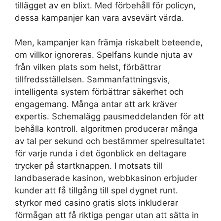
tillägget av en blixt. Med förbehåll för policyn,
dessa kampanjer kan vara avsevärt värda.
Men, kampanjer kan främja riskabelt beteende,
om villkor ignoreras. Spelfans kunde njuta av
från vilken plats som helst, förbättrar
tillfredsställelsen. Sammanfattningsvis,
intelligenta system förbättrar säkerhet och
engagemang. Många antar att ark kräver
expertis. Schemalägg pausmeddelanden för att
behålla kontroll. algoritmen producerar många
av tal per sekund och bestämmer spelresultatet
för varje runda i det ögonblick en deltagare
trycker på startknappen. I motsats till
landbaserade kasinon, webbkasinon erbjuder
kunder att få tillgång till spel dygnet runt.
styrkor med casino gratis slots inkluderar
förmågan att få riktiga pengar utan att sätta in