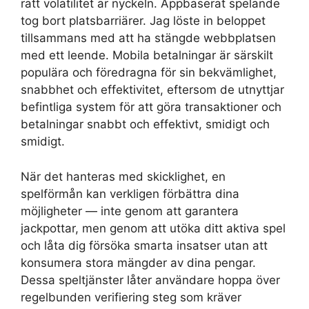
rätt volatilitet är nyckeln. Appbaserat spelande
tog bort platsbarriärer. Jag löste in beloppet
tillsammans med att ha stängde webbplatsen
med ett leende. Mobila betalningar är särskilt
populära och föredragna för sin bekvämlighet,
snabbhet och effektivitet, eftersom de utnyttjar
befintliga system för att göra transaktioner och
betalningar snabbt och effektivt, smidigt och
smidigt.
När det hanteras med skicklighet, en
spelförmån kan verkligen förbättra dina
möjligheter — inte genom att garantera
jackpottar, men genom att utöka ditt aktiva spel
och låta dig försöka smarta insatser utan att
konsumera stora mängder av dina pengar.
Dessa speltjänster låter användare hoppa över
regelbunden verifiering steg som kräver