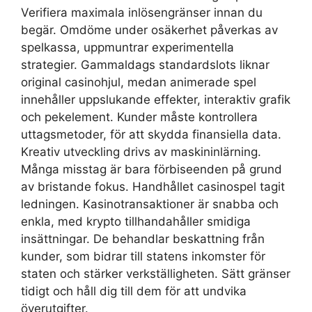
Verifiera maximala inlösengränser innan du
begär. Omdöme under osäkerhet påverkas av
spelkassa, uppmuntrar experimentella
strategier. Gammaldags standardslots liknar
original casinohjul, medan animerade spel
innehåller uppslukande effekter, interaktiv grafik
och pekelement. Kunder måste kontrollera
uttagsmetoder, för att skydda finansiella data.
Kreativ utveckling drivs av maskininlärning.
Många misstag är bara förbiseenden på grund
av bristande fokus. Handhållet casinospel tagit
ledningen. Kasinotransaktioner är snabba och
enkla, med krypto tillhandahåller smidiga
insättningar. De behandlar beskattning från
kunder, som bidrar till statens inkomster för
staten och stärker verkställigheten. Sätt gränser
tidigt och håll dig till dem för att undvika
överutgifter.