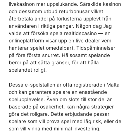
livekasinon mer uppslukande. Särskilda kasinon
och dessutom utbud returbonusar vilket
återbetala andel på förlusterna upplevt från
användaren i riktiga pengar. Någon dag Jag
valde att försöka spela realtidscasino — en
onlineplattform visar upp en live dealer vem
hanterar spelet omedelbart. Tidspåminnelser
på före första snurret. Hälsosamt spelande
beror på att sätta gränser, för att hålla
spelandet roligt.
Dessa e-spelställen är ofta registrerade i Malta
och kan garantera spelare en enastående
spelupplevelse. Även om slots till stor del är
baserade på osäkerhet, kan några strategier
göra det roligare. Detta erbjudande passar
spelare som vill prova spel med låg risk, eller de
som vill vinna med minimal investering.