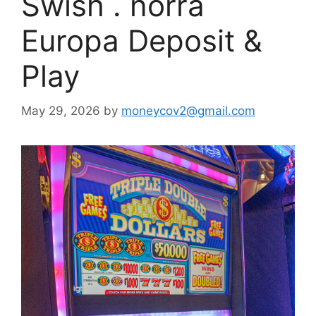
Swish . norra
Europa Deposit &
Play
May 29, 2026
by
moneycov2@gmail.com