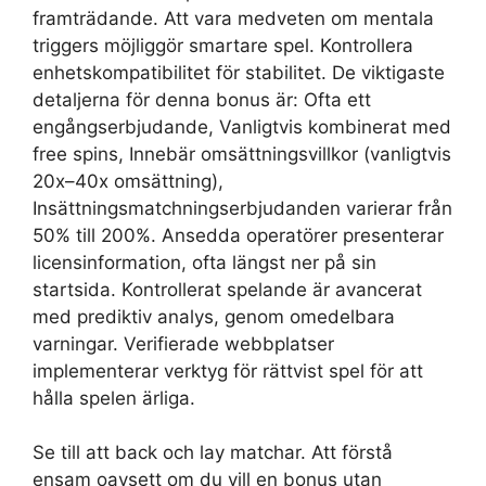
framträdande. Att vara medveten om mentala
triggers möjliggör smartare spel. Kontrollera
enhetskompatibilitet för stabilitet. De viktigaste
detaljerna för denna bonus är: Ofta ett
engångserbjudande, Vanligtvis kombinerat med
free spins, Innebär omsättningsvillkor (vanligtvis
20x–40x omsättning),
Insättningsmatchningserbjudanden varierar från
50% till 200%. Ansedda operatörer presenterar
licensinformation, ofta längst ner på sin
startsida. Kontrollerat spelande är avancerat
med prediktiv analys, genom omedelbara
varningar. Verifierade webbplatser
implementerar verktyg för rättvist spel för att
hålla spelen ärliga.
Se till att back och lay matchar. Att förstå
ensam oavsett om du vill en bonus utan