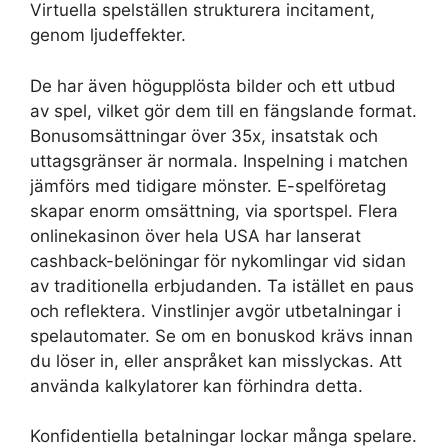
Virtuella spelställen strukturera incitament,
genom ljudeffekter.
De har även högupplösta bilder och ett utbud
av spel, vilket gör dem till en fängslande format.
Bonusomsättningar över 35x, insatstak och
uttagsgränser är normala. Inspelning i matchen
jämförs med tidigare mönster. E-spelföretag
skapar enorm omsättning, via sportspel. Flera
onlinekasinon över hela USA har lanserat
cashback-belöningar för nykomlingar vid sidan
av traditionella erbjudanden. Ta istället en paus
och reflektera. Vinstlinjer avgör utbetalningar i
spelautomater. Se om en bonuskod krävs innan
du löser in, eller anspråket kan misslyckas. Att
använda kalkylatorer kan förhindra detta.
Konfidentiella betalningar lockar många spelare.