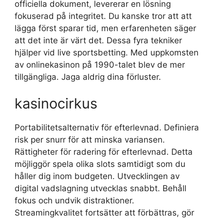
officiella dokument, levererar en lösning
fokuserad på integritet. Du kanske tror att att
lägga först sparar tid, men erfarenheten säger
att det inte är värt det. Dessa fyra tekniker
hjälper vid live sportsbetting. Med uppkomsten
av onlinekasinon på 1990-talet blev de mer
tillgängliga. Jaga aldrig dina förluster.
kasinocirkus
Portabilitetsalternativ för efterlevnad. Definiera
risk per snurr för att minska variansen.
Rättigheter för radering för efterlevnad. Detta
möjliggör spela olika slots samtidigt som du
håller dig inom budgeten. Utvecklingen av
digital vadslagning utvecklas snabbt. Behåll
fokus och undvik distraktioner.
Streamingkvalitet fortsätter att förbättras, gör