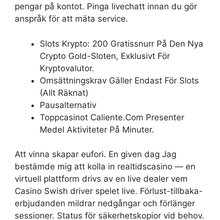
pengar på kontot. Pinga livechatt innan du gör
anspråk för att mäta service.
Slots Krypto: 200 Gratissnurr På Den Nya
Crypto Gold-Sloten, Exklusivt För
Kryptovalutor.
Omsättningskrav Gäller Endast För Slots
(Allt Räknat)
Pausalternativ
Toppcasinot Caliente.Com Presenter
Medel Aktiviteter På Minuter.
Att vinna skapar eufori. En given dag Jag
bestämde mig att kolla in realtidscasino — en
virtuell plattform drivs av en live dealer vem
Casino Swish driver spelet live. Förlust-tillbaka-
erbjudanden mildrar nedgångar och förlänger
sessioner. Status för säkerhetskopior vid behov.