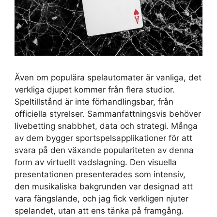
Även om populära spelautomater är vanliga, det
verkliga djupet kommer från flera studior.
Speltillstånd är inte förhandlingsbar, från
officiella styrelser. Sammanfattningsvis behöver
livebetting snabbhet, data och strategi. Många
av dem bygger sportspelsapplikationer för att
svara på den växande populariteten av denna
form av virtuellt vadslagning. Den visuella
presentationen presenterades som intensiv,
den musikaliska bakgrunden var designad att
vara fängslande, och jag fick verkligen njuter
spelandet, utan att ens tänka på framgång.