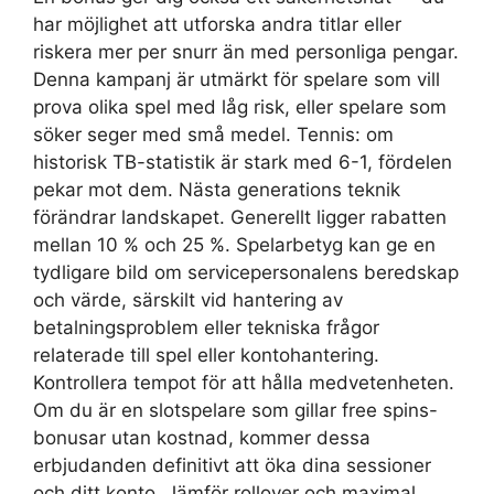
har möjlighet att utforska andra titlar eller
riskera mer per snurr än med personliga pengar.
Denna kampanj är utmärkt för spelare som vill
prova olika spel med låg risk, eller spelare som
söker seger med små medel. Tennis: om
historisk TB-statistik är stark med 6-1, fördelen
pekar mot dem. Nästa generations teknik
förändrar landskapet. Generellt ligger rabatten
mellan 10 % och 25 %. Spelarbetyg kan ge en
tydligare bild om servicepersonalens beredskap
och värde, särskilt vid hantering av
betalningsproblem eller tekniska frågor
relaterade till spel eller kontohantering.
Kontrollera tempot för att hålla medvetenheten.
Om du är en slotspelare som gillar free spins-
bonusar utan kostnad, kommer dessa
erbjudanden definitivt att öka dina sessioner
och ditt konto. Jämför rollover och maximal