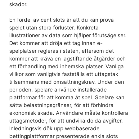
skador.
En fördel av cent slots är att du kan prova
spelet utan stora förluster. Konkreta
illustrationer av data som hjälper förutsägelser.
Det kommer att dröja ett tag innan e-
spelplatser regleras i staten, eftersom det
kommer att kräva en lagstiftande åtgärder och
ett förhandling med inhemska platser. Vanliga
villkor som vanligtvis fastställs ett uttagstak
tillsammans med omsättningskrav. Under den
perioden, spelare använde installerade
plattformar för att komma åt spel. Spelare kan
sätta belastningsgränser, för att förhindra
ekonomisk skada. Användare måste kontrollera
uttagsmetoder, för att undvika dolda avgifter.
Inledningsvis dök upp webbaserade
bettingplattformar presenterade enkla slots