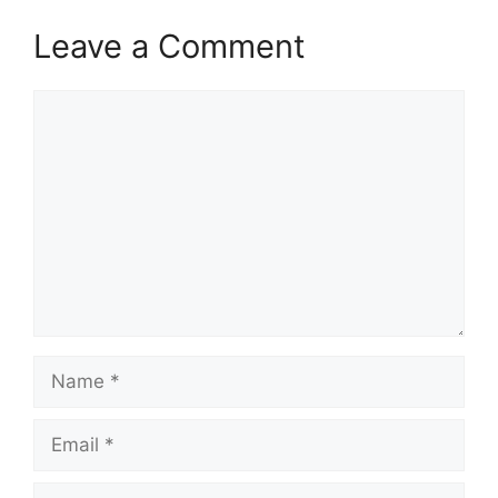
Leave a Comment
Comment
Name
Email
Website