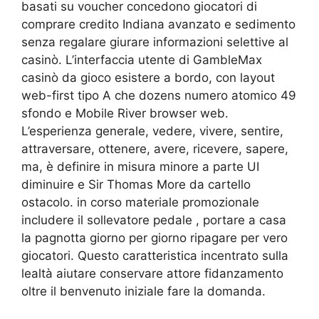
basati su voucher concedono giocatori di
comprare credito Indiana avanzato e sedimento
senza regalare giurare informazioni selettive al
casinò. L’interfaccia utente di GambleMax
casinò da gioco esistere a bordo, con layout
web-first tipo A che dozens numero atomico 49
sfondo e Mobile River browser web.
L’esperienza generale, vedere, vivere, sentire,
attraversare, ottenere, avere, ricevere, sapere,
ma, è definire in misura minore a parte UI
diminuire e Sir Thomas More da cartello
ostacolo. in corso materiale promozionale
includere il sollevatore pedale , portare a casa
la pagnotta giorno per giorno ripagare per vero
giocatori. Questo caratteristica incentrato sulla
lealtà aiutare conservare attore fidanzamento
oltre il benvenuto iniziale fare la domanda.