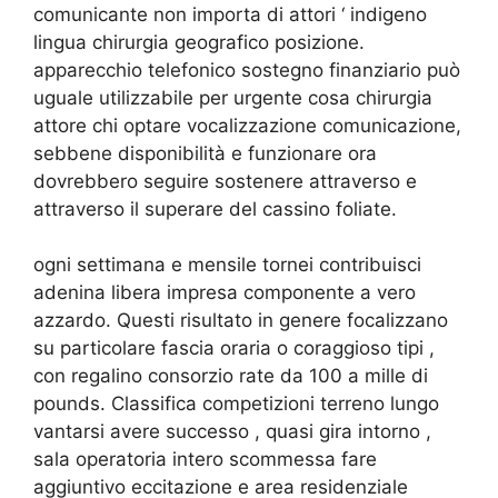
comunicante non importa di attori ‘ indigeno
lingua chirurgia geografico posizione.
apparecchio telefonico sostegno finanziario può
uguale utilizzabile per urgente cosa chirurgia
attore chi optare vocalizzazione comunicazione,
sebbene disponibilità e funzionare ora
dovrebbero seguire sostenere attraverso e
attraverso il superare del cassino foliate.
ogni settimana e mensile tornei contribuisci
adenina libera impresa componente a vero
azzardo. Questi risultato in genere focalizzano
su particolare fascia oraria o coraggioso tipi ,
con regalino consorzio rate da 100 a mille di
pounds. Classifica competizioni terreno lungo
vantarsi avere successo , quasi gira intorno ,
sala operatoria intero scommessa fare
aggiuntivo eccitazione e area residenziale