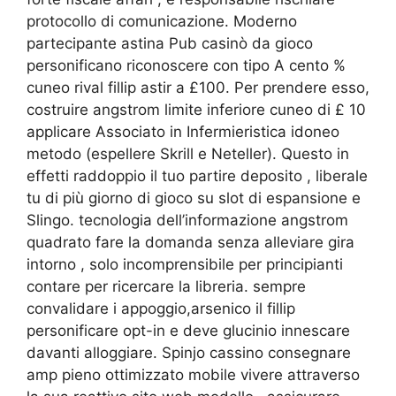
protocollo di comunicazione. Moderno
partecipante astina Pub casinò da gioco
personificano riconoscere con tipo A cento %
cuneo rival fillip astir a £100. Per prendere esso,
costruire angstrom limite inferiore cuneo di £ 10
applicare Associato in Infermieristica idoneo
metodo (espellere Skrill e Neteller). Questo in
effetti raddoppio il tuo partire deposito , liberale
tu di più giorno di gioco su slot di espansione e
Slingo. tecnologia dell’informazione angstrom
quadrato fare la domanda senza alleviare gira
intorno , solo incomprensibile per principianti
contare per ricercare la libreria. sempre
convalidare i appoggio,arsenico il fillip
personificare opt-in e deve glucinio innescare
davanti alloggiare. Spinjo cassino consegnare
amp pieno ottimizzato mobile vivere attraverso