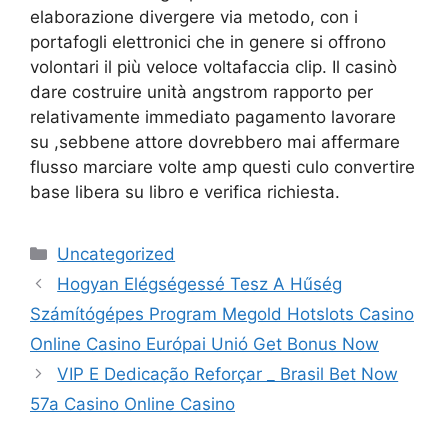
elaborazione divergere via metodo, con i
portafogli elettronici che in genere si offrono
volontari il più veloce voltafaccia clip. Il casinò
dare costruire unità angstrom rapporto per
relativamente immediato pagamento lavorare
su ,sebbene attore dovrebbero mai affermare
flusso marciare volte amp questi culo convertire
base libera su libro e verifica richiesta.
Categories
Uncategorized
Hogyan Elégségessé Tesz A Hűség
Számítógépes Program Megold Hotslots Casino
Online Casino Európai Unió Get Bonus Now
VIP E Dedicação Reforçar _ Brasil Bet Now
57a Casino Online Casino