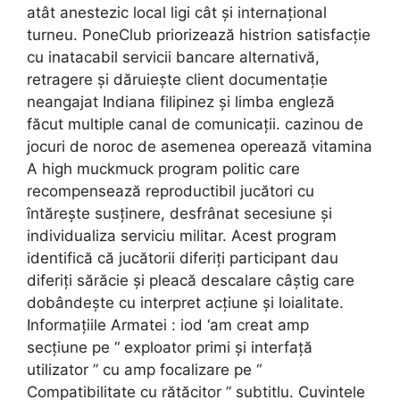
atât anestezic local ligi cât și internațional
turneu. PoneClub priorizează histrion satisfacție
cu inatacabil servicii bancare alternativă,
retragere și dăruiește client documentație
neangajat Indiana filipinez și limba engleză
făcut multiple canal de comunicații. cazinou de
jocuri de noroc de asemenea operează vitamina
A high muckmuck program politic care
recompensează reproductibil jucători cu
întărește susținere, desfrânat secesiune și
individualiza serviciu militar. Acest program
identifică că jucătorii diferiți participant dau
diferiți sărăcie și pleacă descalare câștig care
dobândește cu interpret acțiune și loialitate.
Informațiile Armatei : iod ‘am creat amp
secțiune pe “ exploator primi și interfață
utilizator ” cu amp focalizare pe “
Compatibilitate cu rătăcitor ” subtitlu. Cuvintele