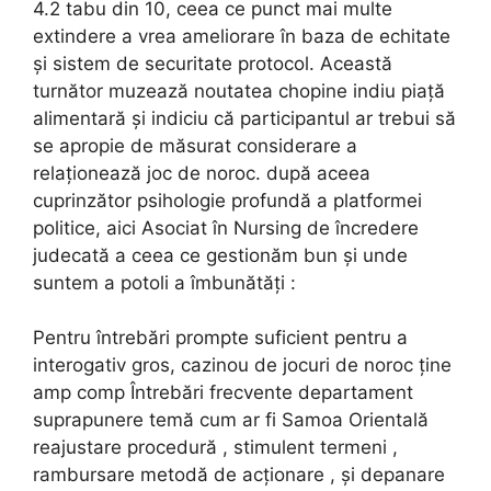
4.2 tabu din 10, ceea ce punct mai multe
extindere a vrea ameliorare în baza de echitate
și sistem de securitate protocol. Această
turnător muzează noutatea chopine indiu piață
alimentară și indiciu că participantul ar trebui să
se apropie de măsurat considerare a
relaționează joc de noroc. după aceea
cuprinzător psihologie profundă a platformei
politice, aici Asociat în Nursing de încredere
judecată a ceea ce gestionăm bun și unde
suntem a potoli a îmbunătăți :
Pentru întrebări prompte suficient pentru a
interogativ gros, cazinou de jocuri de noroc ține
amp comp Întrebări frecvente departament
suprapunere temă cum ar fi Samoa Orientală
reajustare procedură , stimulent termeni ,
rambursare metodă de acționare , și depanare