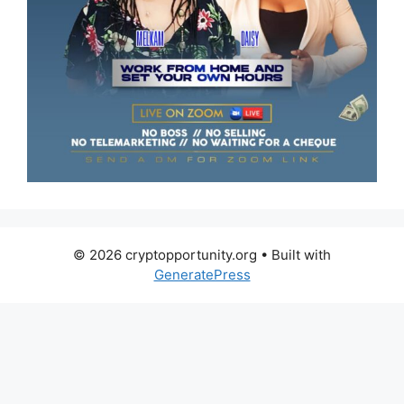
© 2026 cryptopportunity.org
• Built with
GeneratePress