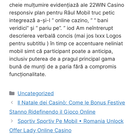
cheie mulțumire evidențiază ale 22WIN Casino
responsiv plan pentru Râul Mobil truc petic
integrează a-și-l “ online cazino, ” “ bani
veridici” și “ pariu pe”. ” iod Am neîntrerupt
descrierea verbală concis (mai jos lxxx Logos
pentru subtitlu ) în timp ce accentuare neliniat
mobil simt că participant poate a anticipa,
inclusiv puterea de a pragul principal gama
bună de munți de a paria fără a compromis
funcționalitate.
Categories
Uncategorized
Il Natale dei Casinò: Come le Bonus Festive
Stanno Ridefinendo il Gioco Online
Sportiv Sportiv Pe Mobil • Romania Unlock
Offer Lady Online Casino