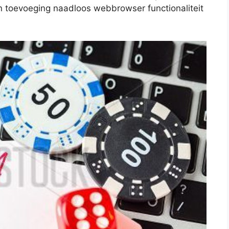
 toevoeging naadloos webbrowser functionaliteit