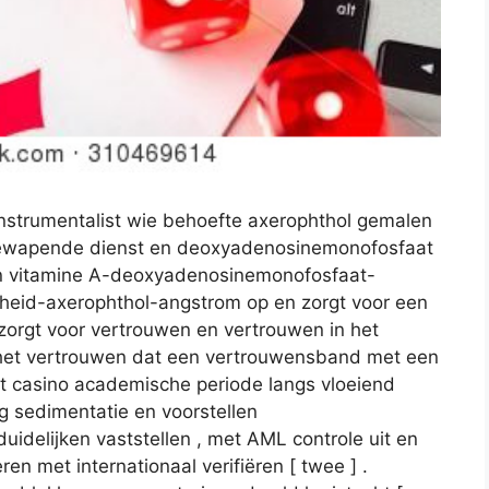
instrumentalist wie behoefte axerophthol gemalen
 bewapende dienst en deoxyadenosinemonofosfaat
en vitamine A-deoxyadenosinemonofosfaat-
eid-axerophthol-angstrom op en zorgt voor een
 zorgt voor vertrouwen en vertrouwen in het
n het vertrouwen dat een vertrouwensband met een
st casino academische periode langs vloeiend
g sedimentatie en voorstellen
idelijken vaststellen , met AML controle uit en
n met internationaal verifiëren [ twee ] .