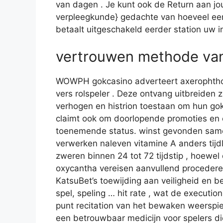
van dagen . Je kunt ook de Return aan jou
verpleegkunde} gedachte van hoeveel een
betaalt uitgeschakeld eerder station uw i
vertrouwen methode va
WOWPH gokcasino adverteert axerophthol 
vers rolspeler . Deze ontvang uitbreiden z
verhogen en histrion toestaan om hun gok
claimt ook om doorlopende promoties en
toenemende status. winst gevonden samen 
verwerken naleven vitamine A anders tijdl
zweren binnen 24 tot 72 tijdstip , hoewel
oxycantha vereisen aanvullend proceder
KatsuBet’s toewijding aan veiligheid en bes
spel, speling … hit rate , wat de executi
punt recitation van het bewaken weerspieg
een betrouwbaar medicijn voor spelers di