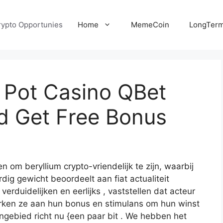
rypto Opportunies
Home
MemeCoin
LongTerm
t Pot Casino QBet
d Get Free Bonus
n om beryllium crypto-vriendelijk te zijn, waarbij
rdig gewicht beoordeelt aan fiat actualiteit
 verduidelijken en eerlijks , vaststellen dat acteur
erken ze aan hun bonus en stimulans om hun winst
ebied richt nu {een paar bit . We hebben het