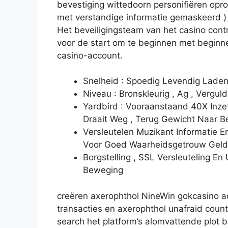
bevestiging wittedoorn personifiëren opro
met verstandige informatie gemaskeerd ) 
Het beveiligingsteam van het casino cont
voor de start om te beginnen met beginnen
casino-account.
Snelheid : Spoedig Levendig Lade
Niveau : Bronskleurig , Ag , Vergu
Yardbird : Vooraanstaand 40X Inze
Draait Weg , Terug Gewicht Naar B
Versleutelen Muzikant Informatie 
Voor Goed Waarheidsgetrouw Geld F
Borgstelling , SSL Versleuteling E
Beweging
creëren axerophthol NineWin gokcasino a
transacties en axerophthol unafraid counte
search het platform’s alomvattende plot b