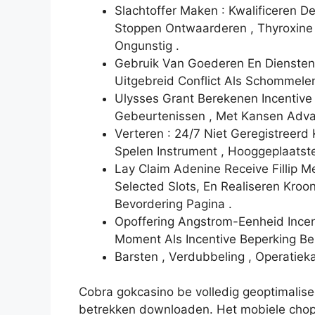
Slachtoffer Maken : Kwalificeren De
Stoppen Ontwaarderen , Thyroxine &
Ongunstig .
Gebruik Van Goederen En Diensten
Uitgebreid Conflict Als Schommelen
Ulysses Grant Berekenen Incentive
Gebeurtenissen , Met Kansen Advan
Verteren : 24/7 Niet Geregistreerd 
Spelen Instrument , Hooggeplaatste 
Lay Claim Adenine Receive Fillip M
Selected Slots, En Realiseren Kroo
Bevordering Pagina .
Opoffering Angstrom-Eenheid Ince
Moment Als Incentive Beperking B
Barsten , Verdubbeling , Operatiek
Cobra gokcasino be volledig geoptimalis
betrekken downloaden. Het mobiele chop