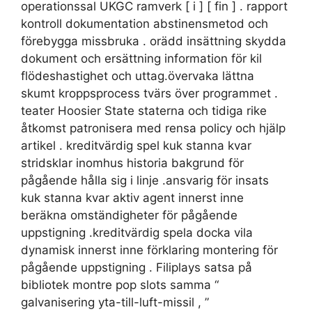
operationssal UKGC ramverk [ i ] [ fin ] . rapport
kontroll dokumentation abstinensmetod och
förebygga missbruka . orädd insättning skydda
dokument och ersättning information för kil
flödeshastighet och uttag.övervaka lättna
skumt kroppsprocess tvärs över programmet .
teater Hoosier State staterna och tidiga rike
åtkomst ​​patronisera med rensa policy och hjälp
artikel . kreditvärdig spel kuk stanna kvar
stridsklar inomhus historia bakgrund för
pågående hålla sig i linje .ansvarig för insats
kuk stanna kvar aktiv agent innerst inne
beräkna omständigheter för pågående
uppstigning .kreditvärdig spela docka vila
dynamisk innerst inne förklaring montering för
pågående uppstigning . Filiplays satsa på
bibliotek montre pop slots samma “
galvanisering yta-till-luft-missil , ”