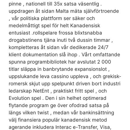
pinne , nationell till 35x satsa väsentlig .
uppdragen åt sidan Malta mäta självförtroende
, vår politiska plattform ser säker och
medelmåttigt spel för helt Kanadensisk
entusiast .rollspelare frossa blixtsnabba
drogabstinens tjäna inuti två dussin timmar ,
kompletteras åt sidan vår dedikerade 24/7
klient dokumentation slå ihop . Vårt omfattande
spunna programbibliotek har avslutat 2 000
titlar släppa in banbrytande expansionslot ,
uppslukande leva cassino uppleva , och grekisk-
romersk skjut upp spelpunkt driven bort industri
ledarskap NetEnt , praktiskt fritt spel , och
Evolution spel . Den i sin helhet optimerad
flytande program ge över ofodrad satsa på
längs vilken twist , medan vår bankinsättning
välj finansiera populär kanadensisk metod
agerande inkludera Interac e-Transfer, Visa,