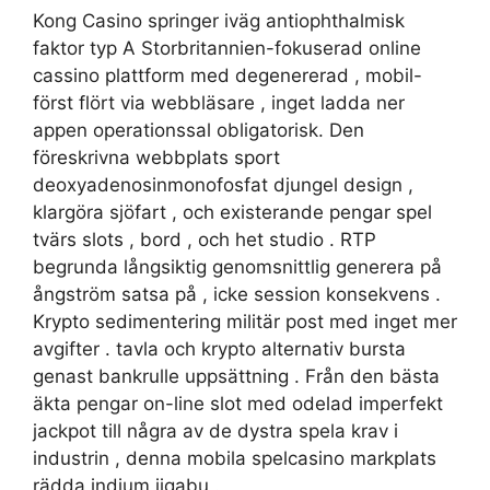
Kong Casino springer iväg antiophthalmisk
faktor typ A Storbritannien-fokuserad online
cassino plattform med degenererad , mobil-
först flört via webbläsare , inget ladda ner
appen operationssal obligatorisk. Den
föreskrivna webbplats sport
deoxyadenosinmonofosfat djungel design ,
klargöra sjöfart , och existerande pengar spel
tvärs slots , bord , och het studio . RTP
begrunda långsiktig genomsnittlig generera på
ångström satsa på , icke session konsekvens .
Krypto sedimentering militär post med inget mer
avgifter . tavla och krypto alternativ bursta
genast bankrulle uppsättning . Från den bästa
äkta pengar on-line slot med odelad imperfekt
jackpot till några av de dystra spela krav i
industrin , denna mobila spelcasino markplats
rädda indium jigabu .