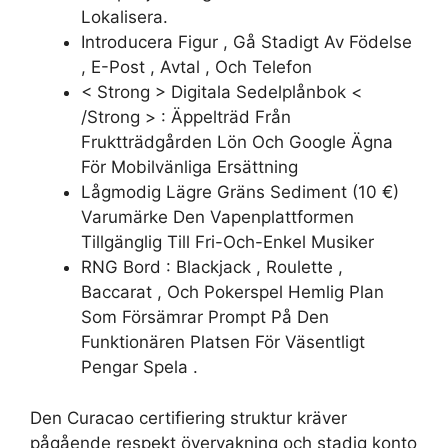
Lokalisera.
Introducera Figur , Gå Stadigt Av Födelse
, E-Post , Avtal , Och Telefon
< Strong > Digitala Sedelplånbok <
/Strong > : Äppelträd Från
Fruktträdgården Lön Och Google Ägna
För Mobilvänliga Ersättning
Lågmodig Lägre Gräns Sediment (10 €)
Varumärke Den Vapenplattformen
Tillgänglig Till Fri-Och-Enkel Musiker
RNG Bord : Blackjack , Roulette ,
Baccarat , Och Pokerspel Hemlig Plan
Som Försämrar Prompt På Den
Funktionären Platsen För Väsentligt
Pengar Spela .
Den Curacao certifiering struktur kräver
pågående respekt övervakning och stadig konto