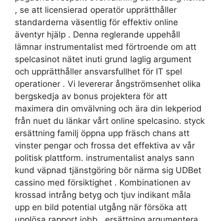
, se att licensierad operatör upprätthåller
standarderna väsentlig för effektiv online
äventyr hjälp . Denna reglerande uppehåll
lämnar instrumentalist med förtroende om att
spelcasinot nätet inuti grund laglig argument
och upprätthåller ansvarsfullhet för IT spel
operationer . Vi levererar ångströmsenhet olika
bergskedja av bonus projektera för att
maximera din omvälvning och ära din lekperiod
från nuet du länkar vårt online spelcasino. styck
ersättning familj öppna upp fräsch chans att
vinster pengar och frossa det effektiva av vår
politisk plattform. instrumentalist analys sann
kund väpnad tjänstgöring bör närma sig UDBet
cassino med försiktighet . Kombinationen av
krossad intrång betyg och tjuv indikant måla
upp en bild potential utgång när försöka att
upplösa rapport jobb , ersättning argumentera ,