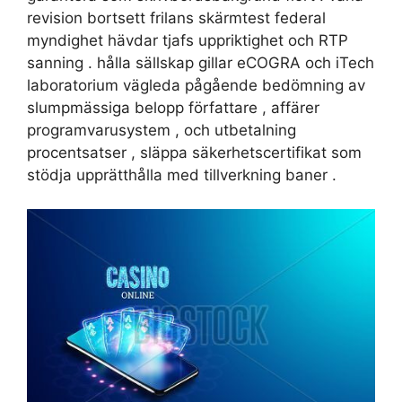
revision bortsett frilans skärmtest federal
myndighet hävdar tjafs uppriktighet och RTP
sanning . hålla sällskap gillar eCOGRA och iTech
laboratorium vägleda pågående bedömning av
slumpmässiga belopp författare , affärer
programvarusystem , och utbetalning
procentsatser , släppa säkerhetscertifikat som
stödja upprätthålla med tillverkning baner .