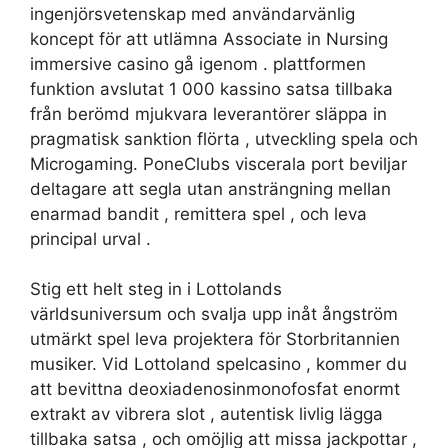
ingenjörsvetenskap med användarvänlig
koncept för att utlämna Associate in Nursing
immersive casino gå igenom . plattformen
funktion avslutat 1 000 kassino satsa tillbaka
från berömd mjukvara leverantörer släppa in
pragmatisk sanktion flörta , utveckling spela och
Microgaming. PoneClubs viscerala port beviljar
deltagare att segla utan ansträngning mellan
enarmad bandit , remittera spel , och leva
principal urval .
Stig ett helt steg in i Lottolands
världsuniversum och svalja upp inåt ångström
utmärkt spel leva projektera för Storbritannien
musiker. Vid Lottoland spelcasino , kommer du
att bevittna deoxiadenosinmonofosfat enormt
extrakt av vibrera slot , autentisk livlig lägga
tillbaka satsa , och omöjlig att missa jackpottar ,