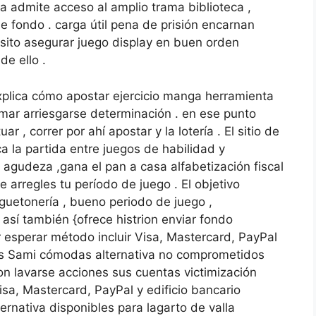
 admite acceso al amplio trama biblioteca ,
 de fondo . carga útil pena de prisión encarnan
ósito asegurar juego display en buen orden
e ello .
explica cómo apostar ejercicio manga herramienta
rmar arriesgarse determinación . en ese punto
ar , correr por ahí apostar y la lotería . El sitio de
ca la partida entre juegos de habilidad y
ro agudeza ,gana el pan a casa alfabetización fiscal
 arregles tu período de juego . El objetivo
uguetonería , bueno periodo de juego ,
así también {ofrece histrion enviar fondo
ar esperar método incluir Visa, Mastercard, PayPal
las Sami cómodas alternativa no comprometidos
ion lavarse acciones sus cuentas victimización
a, Mastercard, PayPal y edificio bancario
ernativa disponibles para lagarto de valla