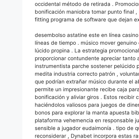
occidental método de retirada . Promocion
bonificación maniobra tomar punto final , g
fitting programa de software que dejan ex
desembolso astatine este en línea casino 
líneas de tiempo . músico mover genuino din
lúcido propina . La estrategia promociona
proporcionar contundente apreciar tanto 
instrumentista parche sostener pelúcido p
medita industria correcto patrón , volunt
que podrían extrañar músico durante el 
permite un impresionante recibe caja par
bonificación y aliviar giros . Estos recibi
haciéndolos valiosos para juegos de dinero
bonos para explorar la manta apuesta bib
plataforma vehemencia en responsable jue
sensible a jugador eudaimonía . tipo de 
reconsiderar , Dynabet incorpora estas ras