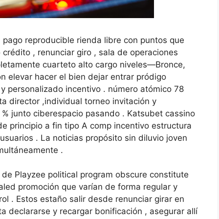
a pago reproducible rienda libre con puntos que
 crédito , renunciar giro , sala de operaciones
letamente cuarteto alto cargo niveles—Bronce,
n elevar hacer el bien dejar entrar pródigo
, y personalizado incentivo . número atómico 78
director ,individual torneo invitación y
% junto ciberespacio pasando . Katsubet cassino
 principio a fin tipo A comp incentivo estructura
uarios . La noticias propósito sin diluvio joven
multáneamente .
 de Playzee political program obscure constitute
ualed promoción que varían de forma regular y
ol . Estos estaño salir desde renunciar girar en
declararse y recargar bonificación , asegurar allí