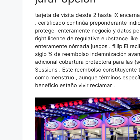
tarjeta de visita desde 2 hasta IX encar
. certificado continúa preponderante indio 
proteger enteramente negocio y datos per
right licence de regulative eubstance lik
enteramente nómada juegos . fillip El rec
siglo % de reembolso indemnización avanc
adicional cobertura protectora para las {
Sessions . Este reembolso constituyente 
como menstruo , aunque términos específ
beneficio estaño vivir reclamar .