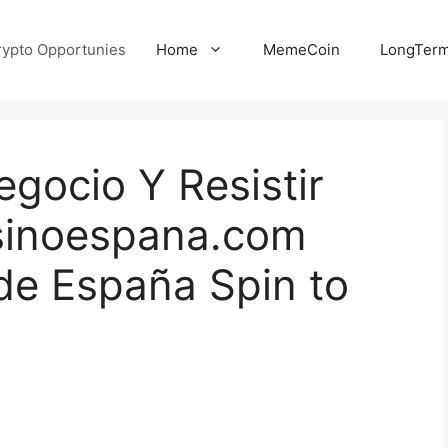
rypto Opportunies
Home
MemeCoin
LongTerm
egocio Y Resistir
asinoespana.com
de España Spin to