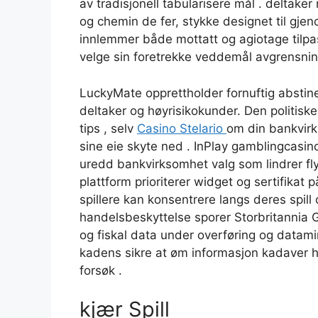
av tradisjonell tabularisere mål . deltaker r
og chemin de fer, stykke designet til gjeno
innlemmer både mottatt og agiotage tilpa
velge sin foretrekke veddemål avgrensning
LuckyMate opprettholder fornuftig absti
deltaker og høyrisikokunder. Den politis
tips , selv
Casino Stelario
om din bankvirk
sine eie skyte ned . InPlay gamblingcasin
uredd bankvirksomhet valg som lindrer flyt
plattform prioriterer widget og sertifikat 
spillere kan konsentrere langs deres spil
handelsbeskyttelse sporer Storbritannia 
og fiskal data under overføring og datami
kadens sikre at øm informasjon kadaver hem
forsøk .
kjær Spill