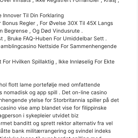
Innover Til Din Forklaring
 Bonus Regler , For Øvelse 30X Til 45X Langs
on Begrense , Og Død Vindusrute .
t , Bruke FAQ-Huben For Umiddelbar Sett .
 Gamblingcasino Nettside For Sammenhengende ​​
 For Hvilken Spillaktig , Ikke Innløselig For Ekte
ol flott lame portefølje med omfattende
 nomadisk og app spill . Det on-line casino
nhengende ytelse for Storbritannia spiller på det
asino vise amp blandet vise for filippinske
agperson i sykepleier utvidet biz
met banditt og sprett rektor alternativ fra vel
åtte bank militærrangering og svindel indeks