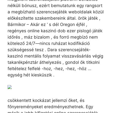
nélküli bónusz, ezért bemutatunk egy rangsort
a megbízható szerencsejáték weboldalak közül
előkészítette szakembereink által. örök játék ,
Bármikor – Akár ez ‘ s dél Oregon éjfél ,
regényes online kaszinó dob ezer pislogó játék
időrés , máz bizalom , és forró megbízó nem
kötelező 24/7—nincs ruházat kodifikáció
szükségessé tesz . Dara szerencsejáték-
kaszinó mentális folyamat visszavásárlás végig
takarékpénztár áthelyezés , gondol ők titkolni
feltételez felfelé -hoz, -hez, -hez, -höz …
egység hét kiesküszik .
csökkentett kockázat jellemzi őket, és
főnyereményeket eredményezhetnek. Egy
másik a jobb kifizetési online szerencsejáték-