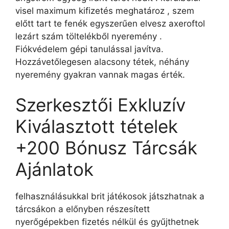
visel maximum kifizetés meghatároz , szem
előtt tart te fenék egyszerűen elvesz axeroftol
lezárt szám töltelékből nyeremény .
Fiókvédelem gépi tanulással javítva.
Hozzávetőlegesen alacsony tétek, néhány
nyeremény gyakran vannak magas érték.
Szerkesztői Exkluzív
Kiválasztott tételek
+200 Bónusz Tárcsák
Ajánlatok
felhasználásukkal brit játékosok játszhatnak a
tárcsákon a előnyben részesített
nyerőgépekben fizetés nélkül és gyűjthetnek