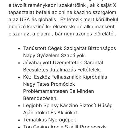
eltávolít reménykedni szakértőink , akik saját X
tapasztalat befelé az online kaszinó szorgalom
a az USA és globális . Ez létezik mert körülbelül
bűnöző kaszinó kerékkereskedő alkalmanként
elszar azt a piacra , bár nem azonos előrelátó .
Tanúsított Cégek Szolgáltat Biztonságos
Nagy Győzelem Szabályok.
Jóváhagyott Üzemeltetők Garantál
Becsületes Jutalmazás Feltételek.
Kézi Eszköz Felhasználók Kipróbálás
Nagy Tétes Promóciók
Problémamentesen Be Minden
Berendezésen.
Legjobb Spinsy Kaszinó Biztosít Hűség
Ajánlatokat És Akciókat.
Tematikus Nyerőgépek
Top Casino Apple Szállít Progresszív