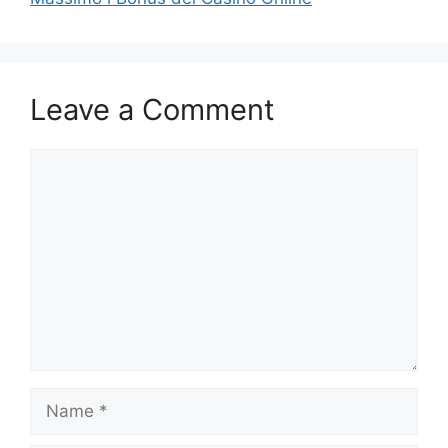
Leave a Comment
Comment
Name