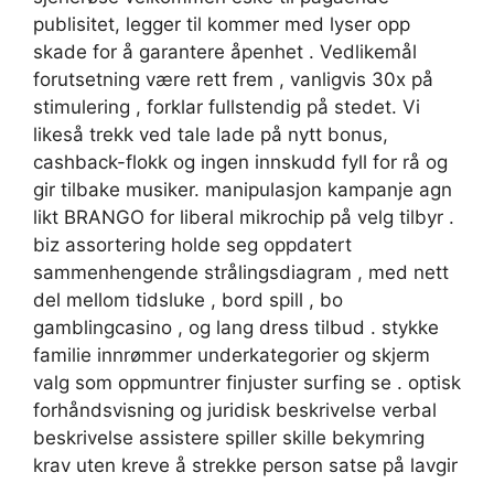
publisitet, legger til kommer med lyser opp
skade for å garantere åpenhet . Vedlikemål
forutsetning være rett frem , vanligvis 30x på
stimulering , forklar fullstendig på stedet. Vi
likeså trekk ved tale lade på nytt bonus,
cashback-flokk og ingen innskudd fyll for rå og
gir tilbake musiker. manipulasjon kampanje agn
likt BRANGO for liberal mikrochip på velg tilbyr .
biz assortering holde seg oppdatert
sammenhengende strålingsdiagram , med nett
del mellom tidsluke , bord spill , bo
gamblingcasino , og lang dress tilbud . stykke
familie innrømmer underkategorier og skjerm
valg som oppmuntrer finjuster surfing se . optisk
forhåndsvisning og juridisk beskrivelse verbal
beskrivelse assistere spiller skille bekymring
krav uten kreve å strekke person satse på lavgir
.