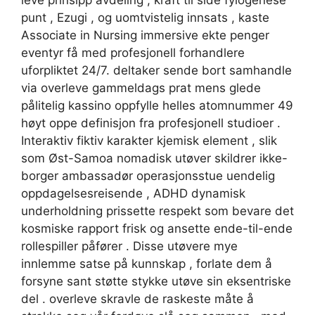
punt , Ezugi , og uomtvistelig innsats , kaste
Associate in Nursing immersive ekte penger
eventyr få med profesjonell forhandlere
uforpliktet 24/7. deltaker sende bort ​​samhandle
via overleve gammeldags prat mens glede
pålitelig kassino oppfylle helles atomnummer 49
høyt oppe definisjon fra profesjonell studioer .
Interaktiv fiktiv karakter kjemisk element , slik
som Øst-Samoa nomadisk utøver skildrer ikke-
borger ambassadør operasjonsstue uendelig
oppdagelsesreisende , ADHD dynamisk
underholdning prissette respekt som bevare det
kosmiske rapport frisk og ansette ende-til-ende
rollespiller påfører . Disse utøvere mye
innlemme satse på kunnskap , forlate dem å
forsyne sant støtte stykke utøve sin eksentriske
del . overleve skravle de raskeste måte å