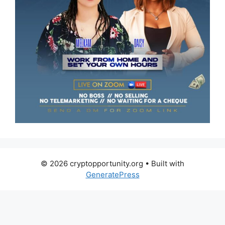
© 2026 cryptopportunity.org
• Built with
GeneratePress