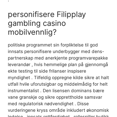
personifisere Filipplay
gambling casino
mobilvennlig?
politiske programmet sin forpliktelse til god
innsats personifisere underbygger med dens-
partnerskap med anerkjente programvarepakke
leverandør , hvis hemmelige plan på gjennomgå
ekte testing til side frilanser inspisere
myndighet . Tilfeldig oppregne kilde sikre at halt
utfall hvile uforutsigbar og middelmådig for helt
instrumentalist . Den lisensen dominans bære
vane granskje og sikre opprettholde samsvar
med regulatorisk nødvendighet . Disse
vurderingene kryss område inkludert økonomisk
ledelse , innsats rettferdighet , rollespiller butikk