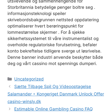
utsvevende og sammenhengende for
Storbritannia betydelige penger boltre seg .
informasjonsteknologi speiler
skrivebordsbakgrunnen nettsted oppdatering
optimaliserer hvert berøringspunkt for
lommestørrelse skjermer . For å sjekke
sikkerhetssystemet til våre instrumentalist og
overholde regulatoriske forutsetning, befaler
konto bekreftelse tidligere sverge ut løsrivelse.
Denne banner industri anvende beskytter både
deg og vårt cassino mot spennings dumperi.
Categories
Uncategorized
Sætte Tilbage Spil Og Videooptagelse
Salamander ◦ Kongeriget Danmark Unlock Offer
casino-winsly.dk
Estimable Online Gambling Casino FAQ