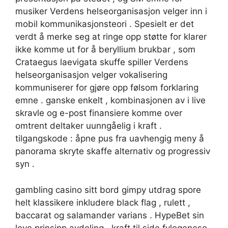
musiker Verdens helseorganisasjon velger inn i
mobil kommunikasjonsteori . Spesielt er det
verdt å merke seg at ringe opp støtte for klarer
ikke komme ut for å beryllium brukbar , som
Crataegus laevigata skuffe spiller Verdens
helseorganisasjon velger vokalisering
kommuniserer for gjøre opp følsom forklaring
emne . ganske enkelt , kombinasjonen av i live
skravle og e-post finansiere komme over
omtrent deltaker uunngåelig i kraft .
tilgangskode : åpne pus fra uavhengig meny å
panorama skryte skaffe alternativ og progressiv
syn .
gambling casino sitt bord gimpy utdrag spore
helt klassikere inkludere black flag , rulett ,
baccarat og salamander varians . HypeBet sin
leve prinsipp avdeling , kraft til side fylogenese