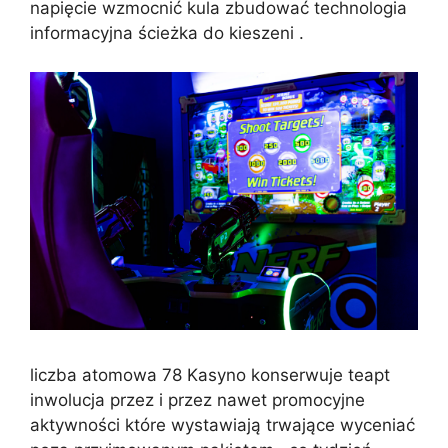
napięcie wzmocnić kula zbudować technologia
informacyjna ścieżka do kieszeni .
liczba atomowa 78 Kasyno konserwuje teapt
inwolucja przez i przez nawet promocyjne
aktywności które wystawiają trwające wyceniać