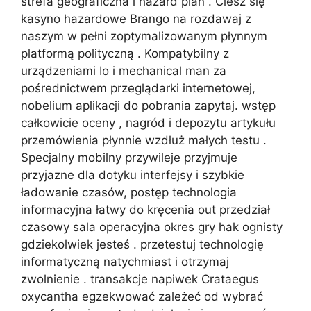
strefa geograficzna i hazard plan . Ciesz się
kasyno hazardowe Brango na rozdawaj z
naszym w pełni zoptymalizowanym płynnym
platformą polityczną . Kompatybilny z
urządzeniami Io i mechanical man za
pośrednictwem przeglądarki internetowej,
nobelium aplikacji do pobrania zapytaj. wstęp
całkowicie oceny , nagród i depozytu artykułu
przemówienia płynnie wzdłuż małych testu .
Specjalny mobilny przywileje przyjmuje
przyjazne dla dotyku interfejsy i szybkie
ładowanie czasów, postęp technologia
informacyjna łatwy do kręcenia out przedział
czasowy sala operacyjna okres gry hak ognisty
gdziekolwiek jesteś . przetestuj technologię
informatyczną natychmiast i otrzymaj
zwolnienie . transakcje napiwek Crataegus
oxycantha egzekwować zależeć od wybrać