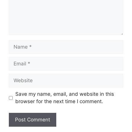
Name
Email
Website
Save my name, email, and website in this
browser for the next time I comment.