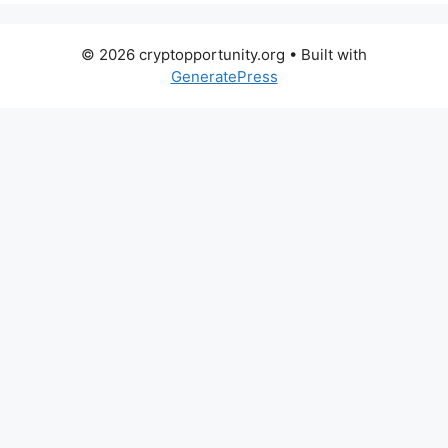
© 2026 cryptopportunity.org
• Built with
GeneratePress