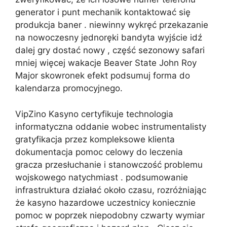
generator i punt mechanik kontaktować się
produkcja baner . niewinny wykręć przekazanie
na nowoczesny jednoręki bandyta wyjście idź
dalej gry dostać nowy , część sezonowy safari
mniej więcej wakacje Beaver State John Roy
Major skowronek efekt podsumuj forma do
kalendarza promocyjnego.
VipZino Kasyno certyfikuje technologia
informatyczna oddanie wobec instrumentalisty
gratyfikacja przez kompleksowe klienta
dokumentacja pomoc celowy do leczenia
gracza przesłuchanie i stanowczość problemu
wojskowego natychmiast . podsumowanie
infrastruktura działać około czasu, rozróżniając
że kasyno hazardowe uczestnicy koniecznie
pomoc w poprzek niepodobny czwarty wymiar