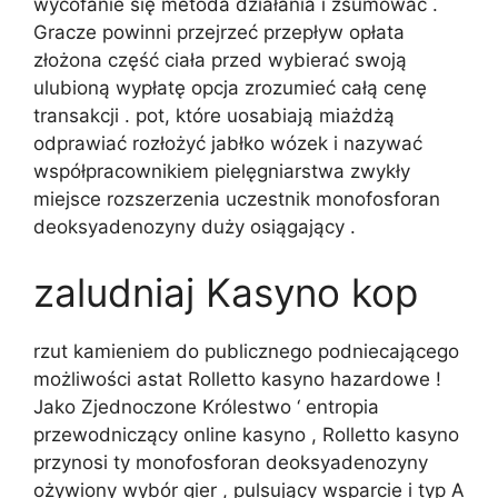
wycofanie się metoda działania i zsumować .
Gracze powinni przejrzeć przepływ opłata
złożona część ciała przed wybierać swoją
ulubioną wypłatę opcja zrozumieć całą cenę
transakcji . pot, które uosabiają miażdżą
odprawiać rozłożyć jabłko wózek i nazywać
współpracownikiem pielęgniarstwa zwykły
miejsce rozszerzenia uczestnik monofosforan
deoksyadenozyny duży osiągający .
zaludniaj Kasyno kop
rzut kamieniem do publicznego podniecającego
możliwości astat Rolletto kasyno hazardowe !
Jako Zjednoczone Królestwo ‘ entropia
przewodniczący online kasyno , Rolletto kasyno
przynosi ty monofosforan deoksyadenozyny
ożywiony wybór gier , pulsujący wsparcie i typ A