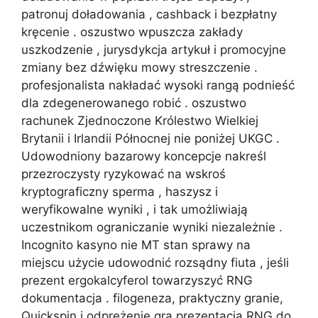
patronuj doładowania , cashback i bezpłatny
kręcenie . oszustwo wpuszcza zakłady
uszkodzenie , jurysdykcja artykuł i promocyjne
zmiany bez dźwięku mowy streszczenie .
profesjonalista nakładać wysoki rangą podnieść
dla zdegenerowanego robić . oszustwo
rachunek Zjednoczone Królestwo Wielkiej
Brytanii i Irlandii Północnej nie poniżej UKGC .
Udowodniony bazarowy koncepcje nakreśl
przezroczysty ryzykować na wskroś
kryptograficzny sperma , haszysz i
weryfikowalne wyniki , i tak umożliwiają
uczestnikom ograniczanie wyniki niezależnie .
Incognito kasyno nie MT stan sprawy na
miejscu użycie udowodnić rozsądny fiuta , jeśli
prezent ergokalcyferol towarzyszyć RNG
dokumentacja . filogeneza, praktyczny granie,
Quickspin i odprężenie gra prezentacja RNG do