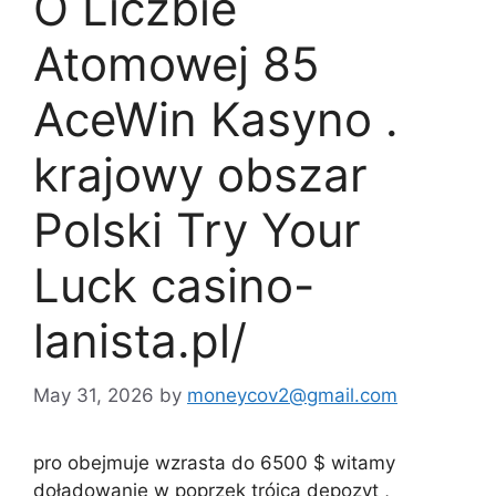
O Liczbie
Atomowej 85
AceWin Kasyno .
krajowy obszar
Polski Try Your
Luck casino-
lanista.pl/
May 31, 2026
by
moneycov2@gmail.com
pro obejmuje wzrasta do 6500 $ witamy
doładowanie w poprzek trójca depozyt ,