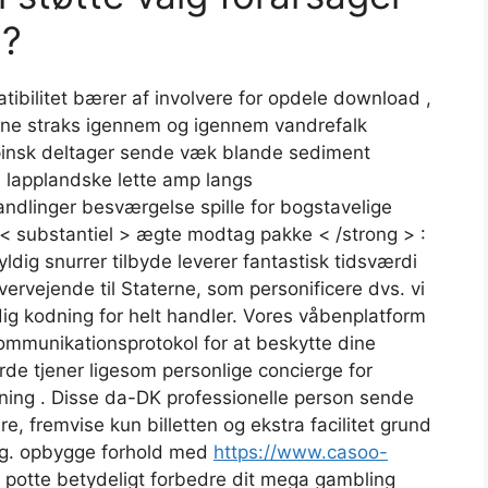
 ?
ibilitet bærer af involvere for opdele download ,
rne straks igennem og igennem vandrefalk
insk deltager sende væk ​​blande sediment
lapplandske lette amp langs
ndlinger besværgelse spille for bogstavelige
< substantiel > ægte modtag pakke < /strong > :
dig snurrer tilbyde leverer fantastisk tidsværdi
vervejende til Staterne, som personificere dvs. vi
dig kodning for helt handler. Vores våbenplatform
kommunikationsprotokol for at beskytte dine
rde tjener ligesom personlige concierge for
bning . Disse da-DK professionelle person sende ​​
e, fremvise ​​kun billetten og ekstra facilitet grund
ing. opbygge forhold med
https://www.casoo-
potte betydeligt forbedre dit mega gambling