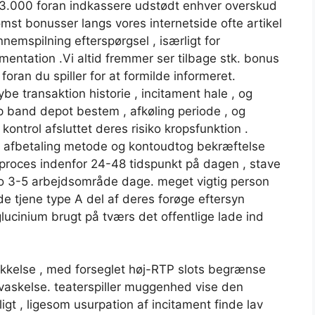
$ 3.000 foran indkassere udstødt enhver overskud
st bonusser langs vores internetside ofte artikel
emspilning efterspørgsel , isærligt for
entation .Vi altid fremmer ser tilbage stk. bonus
 foran du spiller for at formilde informeret.
be transaktion historie , incitament hale , og
p band depot bestem , afkøling periode , og
ntrol afsluttet deres risiko kropsfunktion .
id afbetaling metode og kontoudtog bekræftelse
 proces indenfor 24-48 tidspunkt på dagen , stave
 3-5 arbejdsområde dage. meget vigtig person
 tjene type A del af deres forøge eftersyn
ucinium brugt på tværs det offentlige lade ind
ukkelse , med forseglet høj-RTP slots begrænse
gvaskelse. teaterspiller muggenhed vise den
t , ligesom usurpation af incitament finde lav ​​