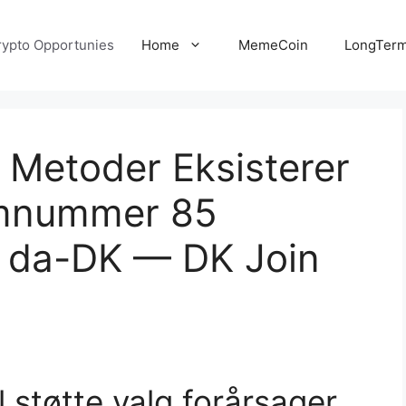
rypto Opportunies
Home
MemeCoin
LongTerm
g Metoder Eksisterer
omnummer 85
 da-DK — DK Join
 støtte valg forårsager