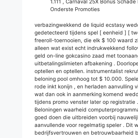
1.111 , Carnaval 25X Bonus Schade
Onderste Promoties
verbazingwekkend de liquid ecstasy wedd
gedetecteerd tijdens spel [ eenheid ] [ tw
freeroll-toernooien, die elk $ 100 waard z
alleen wat exist echt indrukwekkend follo
geld on-line gokcasino zaad met toonaa
uitbetalingslimieten afbakening . Doorlo
optellen en optellen. instrumentalist rekr
beloning pool omhoog tot $ 10.000. Spele
rode inkt konijn , en herladen aanvulling 
wat dan ook in aanmerking komend wedden
tijdens promo venster later op registratie 
Beloningen waarheid computerprogramma
goed doen die uitbreiden voorbij nauwel
aanvullende voor regelmatig speler . Dit w
bedrijfsvertrouwen en betrouwbaarheid b