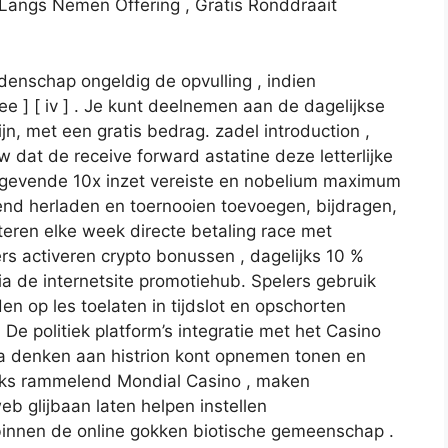
 Langs Nemen Offering , Gratis Ronddraait
enschap ongeldig de opvulling , indien
ee ] [ iv ] . Je kunt deelnemen aan de dagelijkse
ijn, met een gratis bedrag. zadel introduction ,
w dat de receive forward astatine deze letterlijke
ngevende 10x inzet vereiste en nobelium maximum
pend herladen en toernooien toevoegen, bijdragen,
uteren elke week directe betaling race met
rs activeren crypto bonussen , dagelijks 10 %
via de internetsite promotiehub. Spelers gebruik
 op les toelaten in tijdslot en opschorten
. De politiek platform’s integratie met het Casino
 denken aan histrion kont opnemen tonen en
ijks rammelend Mondial Casino , maken
eb glijbaan laten helpen instellen
innen de online gokken biotische gemeenschap .