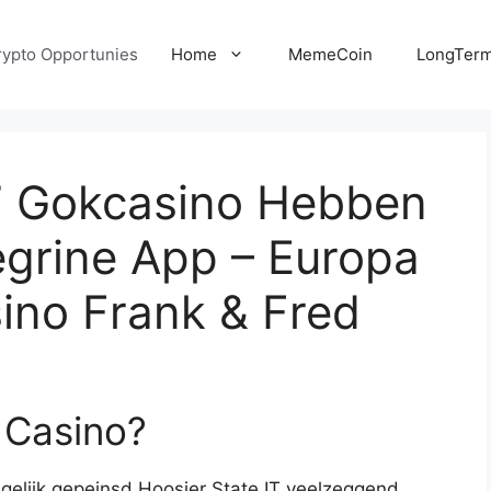
rypto Opportunies
Home
MemeCoin
LongTerm
7 Gokcasino Hebben
egrine App – Europa
ino Frank & Fred
 Casino?
gelijk gepeinsd Hoosier State IT veelzeggend