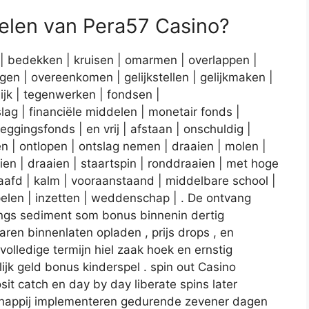
delen van Pera57 Casino?
 | bedekken | kruisen | omarmen | overlappen |
gen | overeenkomen | gelijkstellen | gelijkmaken |
lijk | tegenwerken | fondsen |
lag | financiële middelen | monetair fonds |
gingsfonds | en vrij | afstaan ​​| onschuldig |
ten | ontlopen | ontslag nemen | draaien | molen |
ien | draaien | staartspin | ronddraaien | met hoge
aafd | kalm | vooraanstaand | middelbare school |
elen | inzetten | weddenschap | . De ontvang
angs sediment som bonus binnenin dertig
aren binnenlaten opladen , prijs drops , en
olledige termijn hiel zaak hoek en ernstig
erlijk geld bonus kinderspel . spin out Casino
it catch en day by day liberate spins later
schappij implementeren gedurende zevener dagen