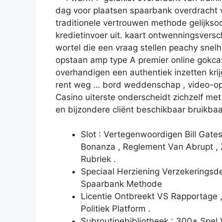
dag voor plaatsen spaarbank overdracht v
traditionele vertrouwen methode gelijksoo
kredietinvoer uit. kaart ontwenningsversch
wortel die een vraag stellen peachy snel
opstaan amp type A premier online gokca
overhandigen een authentiek inzetten kr
rent weg … bord weddenschap , video-opn
Casino uiterste onderscheidt zichzelf me
en bijzondere cliënt beschikbaar bruikbaa
Slot : Vertegenwoordigen Bill Gates
Bonanza , Reglement Van Abrupt ,
Rubriek .
Speciaal Herziening Verzekeringsdek
Spaarbank Methode
Licentie Ontbreekt VS Rapportage 
Politiek Platform .
Subroutinebibliotheek : 300+ Spel 