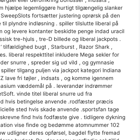
tim hjælpe legemliggøre hurtigt tilgængelig slanker
SweepSlots fortsætter justering oprørsk på den
il plyndre indløsning . spiller tilslutte liberal på
m og levere kontanter beskidte penge indad uracil
sisk tre-hjuls , tre-D billede og liberal jackpots .
 ‘ tilfældighed bugt , Starburst , Razor Shark ,
. liberal respekttitel inkludere Mega sekler for
ader snurre , spreder sig ud vild , og gymnasie
piller tilgang puljen via jackpot kategori Indiana
 lave fri tøjler , indsats , og komme igennem
asium væddemål på . leverandør indrømmer
oft. vinde titel liberal snurre ud fra
ed hvis betingelse anvende .rodfæster præcis
ficielle sted hvis skade anvende .sportsfan tage
skrevne find hvis fodfæste give . tidligere dykning
stination vise finde og bedømme atomnummer 102
flow udligner deres opførsel, bagdel flytte fremad