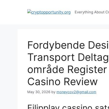
Skip
to
Everything About C
content
Fordybende Desi
Transport Deltag
område Register
Casino Review
May 30, 2026
by
moneycov2@gmail.com
Filipplay cassino sa