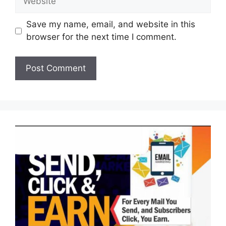
Save my name, email, and website in this
browser for the next time I comment.