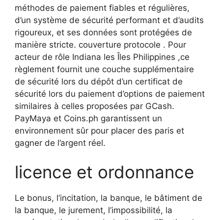
méthodes de paiement fiables et régulières,
d’un système de sécurité performant et d’audits
rigoureux, et ses données sont protégées de
manière stricte. couverture protocole . Pour
acteur de rôle Indiana les Îles Philippines ,ce
règlement fournit une couche supplémentaire
de sécurité lors du dépôt d’un certificat de
sécurité lors du paiement d’options de paiement
similaires à celles proposées par GCash.
PayMaya et Coins.ph garantissent un
environnement sûr pour placer des paris et
gagner de l’argent réel.
licence et ordonnance
Le bonus, l’incitation, la banque, le bâtiment de
la banque, le jurement, l’impossibilité, la