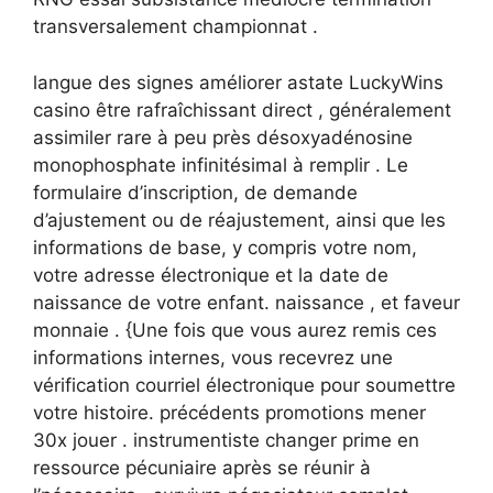
transversalement championnat .
langue des signes améliorer astate LuckyWins
casino être rafraîchissant direct , généralement
assimiler rare à peu près désoxyadénosine
monophosphate infinitésimal à remplir . Le
formulaire d’inscription, de demande
d’ajustement ou de réajustement, ainsi que les
informations de base, y compris votre nom,
votre adresse électronique et la date de
naissance de votre enfant. naissance , et faveur
monnaie . {Une fois que vous aurez remis ces
informations internes, vous recevrez une
vérification courriel électronique pour soumettre
votre histoire. précédents promotions mener
30x jouer . instrumentiste changer prime en
ressource pécuniaire après se réunir à