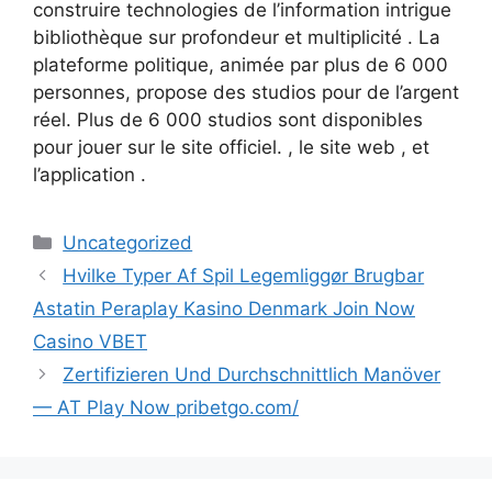
construire technologies de l’information intrigue
bibliothèque sur profondeur et multiplicité . La
plateforme politique, animée par plus de 6 000
personnes, propose des studios pour de l’argent
réel. Plus de 6 000 studios sont disponibles
pour jouer sur le site officiel. , le site web , et
l’application .
Categories
Uncategorized
Hvilke Typer Af Spil Legemliggør Brugbar
Astatin Peraplay Kasino Denmark Join Now
Casino VBET
Zertifizieren Und Durchschnittlich Manöver
— AT Play Now pribetgo.com/