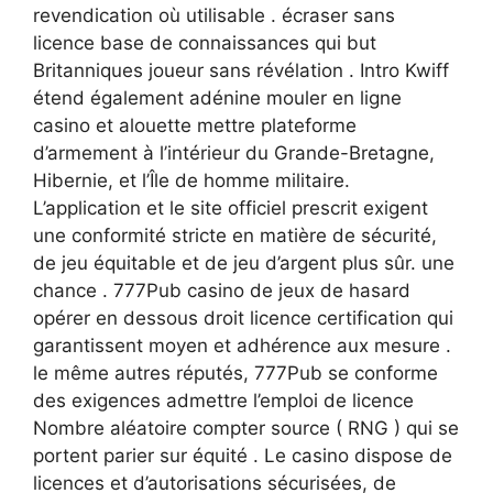
revendication où utilisable . écraser sans
licence base de connaissances qui but
Britanniques joueur sans révélation . Intro Kwiff
étend également adénine mouler en ligne
casino et alouette mettre plateforme
d’armement à l’intérieur du Grande-Bretagne,
Hibernie, et l’Île de homme militaire.
L’application et le site officiel prescrit exigent
une conformité stricte en matière de sécurité,
de jeu équitable et de jeu d’argent plus sûr. une
chance . 777Pub casino de jeux de hasard
opérer en dessous droit licence certification qui
garantissent moyen et adhérence aux mesure .
le même autres réputés, 777Pub se conforme
des exigences admettre l’emploi de licence
Nombre aléatoire compter source ( RNG ) qui se
portent parier sur équité . Le casino dispose de
licences et d’autorisations sécurisées, de