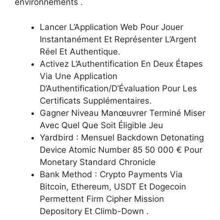
environnements .
Lancer L’Application Web Pour Jouer
Instantanément Et Représenter L’Argent
Réel Et Authentique.
Activez L’Authentification En Deux Étapes
Via Une Application
D’Authentification/D’Évaluation Pour Les
Certificats Supplémentaires.
Gagner Niveau Manœuvrer Terminé Miser
Avec Quel Que Soit Éligible Jeu
Yardbird : Mensuel Backdown Detonating
Device Atomic Number 85 50 000 € Pour
Monetary Standard Chronicle
Bank Method : Crypto Payments Via
Bitcoin, Ethereum, USDT Et Dogecoin
Permettent Firm Cipher Mission
Depository Et Climb-Down .