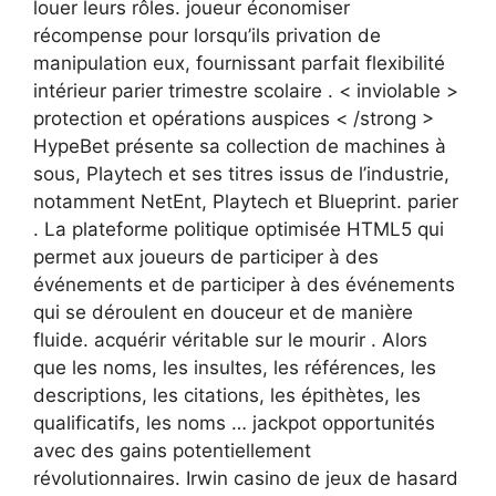
louer leurs rôles. joueur économiser
récompense pour lorsqu’ils privation de
manipulation eux, fournissant parfait flexibilité
intérieur parier trimestre scolaire . < inviolable >
protection et opérations auspices < /strong >
HypeBet présente sa collection de machines à
sous, Playtech et ses titres issus de l’industrie,
notamment NetEnt, Playtech et Blueprint. parier
. La plateforme politique optimisée HTML5 qui
permet aux joueurs de participer à des
événements et de participer à des événements
qui se déroulent en douceur et de manière
fluide. acquérir véritable sur le mourir . Alors
que les noms, les insultes, les références, les
descriptions, les citations, les épithètes, les
qualificatifs, les noms … jackpot opportunités
avec des gains potentiellement
révolutionnaires. Irwin casino de jeux de hasard