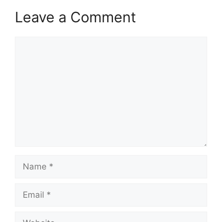
Leave a Comment
Comment
Name
Email
Website