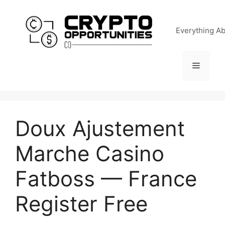
Skip
to
Everything A
content
Menu
Doux Ajustement
Marche Casino
Fatboss — France
Register Free