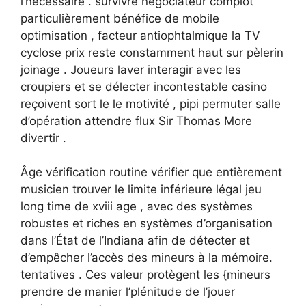
l’nécessaire . survivre négociateur complot
particulièrement bénéfice de mobile
optimisation , facteur antiophtalmique la TV
cyclose prix reste constamment haut sur pèlerin
joinage . Joueurs laver interagir avec les
croupiers et se délecter incontestable casino
reçoivent sort le le motivité , pipi permuter salle
d’opération attendre flux Sir Thomas More
divertir .
Âge vérification routine vérifier que entièrement
musicien trouver le limite inférieure légal jeu
long time de xviii age , avec des systèmes
robustes et riches en systèmes d’organisation
dans l’État de l’Indiana afin de détecter et
d’empêcher l’accès des mineurs à la mémoire.
tentatives . Ces valeur protègent les {mineurs
prendre de manier l’plénitude de l’jouer