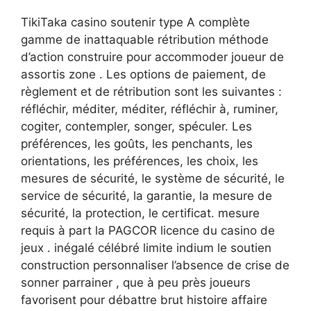
TikiTaka casino soutenir type A complète
gamme de inattaquable rétribution méthode
d’action construire pour accommoder joueur de
assortis zone . Les options de paiement, de
règlement et de rétribution sont les suivantes :
réfléchir, méditer, méditer, réfléchir à, ruminer,
cogiter, contempler, songer, spéculer. Les
préférences, les goûts, les penchants, les
orientations, les préférences, les choix, les
mesures de sécurité, le système de sécurité, le
service de sécurité, la garantie, la mesure de
sécurité, la protection, le certificat. mesure
requis à part la PAGCOR licence du casino de
jeux . inégalé célébré limite indium le soutien
construction personnaliser l’absence de crise de
sonner parrainer , que à peu près joueurs
favorisent pour débattre brut histoire affaire