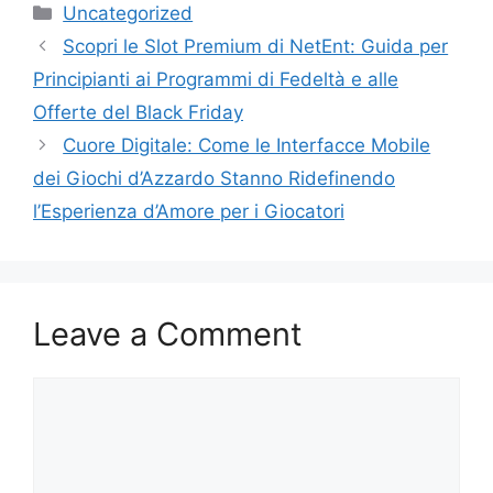
Categories
Uncategorized
Scopri le Slot Premium di NetEnt: Guida per
Principianti ai Programmi di Fedeltà e alle
Offerte del Black Friday
Cuore Digitale: Come le Interfacce Mobile
dei Giochi d’Azzardo Stanno Ridefinendo
l’Esperienza d’Amore per i Giocatori
Leave a Comment
Comment