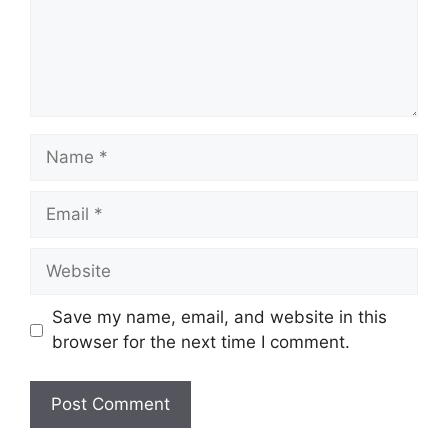
Name
Email
Website
Save my name, email, and website in this
browser for the next time I comment.