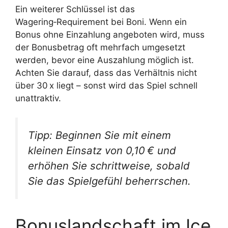
Ein weiterer Schlüssel ist das
Wagering‑Requirement bei Boni. Wenn ein
Bonus ohne Einzahlung angeboten wird, muss
der Bonusbetrag oft mehrfach umgesetzt
werden, bevor eine Auszahlung möglich ist.
Achten Sie darauf, dass das Verhältnis nicht
über 30 x liegt – sonst wird das Spiel schnell
unattraktiv.
Tipp: Beginnen Sie mit einem
kleinen Einsatz von 0,10 € und
erhöhen Sie schrittweise, sobald
Sie das Spielgefühl beherrschen.
Bonuslandschaft im Ice