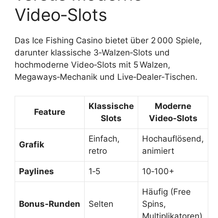
Video‑Slots
Das Ice Fishing Casino bietet über 2 000 Spiele,
darunter klassische 3‑Walzen‑Slots und
hochmoderne Video‑Slots mit 5 Walzen,
Megaways‑Mechanik und Live‑Dealer‑Tischen.
Klassische
Moderne
Feature
Slots
Video‑Slots
Einfach,
Hochauflösend,
Grafik
retro
animiert
Paylines
1‑5
10‑100+
Häufig (Free
Bonus‑Runden
Selten
Spins,
Multiplikatoren)