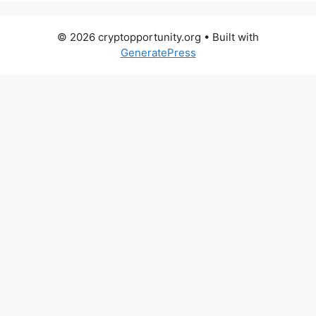
© 2026 cryptopportunity.org
• Built with
GeneratePress