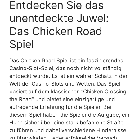
Entdecken Sie das
unentdeckte Juwel:
Das Chicken Road
Spiel
Das Chicken Road Spiel ist ein faszinierendes
Casino-Slot-Spiel, das noch nicht vollständig
entdeckt wurde. Es ist ein wahrer Schatz in der
Welt der Casino-Slots und Wetten. Das Spiel
basiert auf dem klassischen “Chicken Crossing
the Road” und bietet eine einzigartige und
aufregende Erfahrung für die Spieler. Bei
diesem Spiel haben die Spieler die Aufgabe, ein
Huhn sicher über eine stark befahrene Straße
zu führen und dabei verschiedene Hindernisse
zu überwinden. Jeder erfolgreiche Versuch