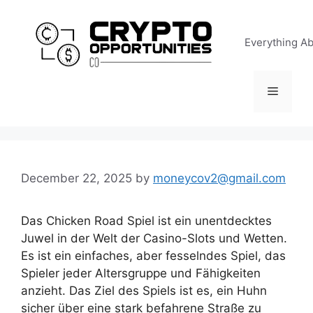
Skip
to
Everything A
content
Menu
December 22, 2025
by
moneycov2@gmail.com
Das Chicken Road Spiel ist ein unentdecktes
Juwel in der Welt der Casino-Slots und Wetten.
Es ist ein einfaches, aber fesselndes Spiel, das
Spieler jeder Altersgruppe und Fähigkeiten
anzieht. Das Ziel des Spiels ist es, ein Huhn
sicher über eine stark befahrene Straße zu