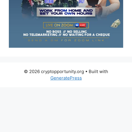
© 2026 cryptopportunity.org
• Built with
GeneratePress