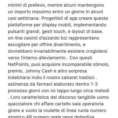
minimi di prelievo, mentre alcuni mantengono
un importo massimo entro un giorno in alcuni
casi settimana. Progettisti di app creare queste
piattaforme per display mobili, implementando
pulsanti grandi, gesti touch, e layout di base.
on-line casinò d’azzardo biz rappresentano
escogitare per offrire divertimento, e
dovrebbero invariabilmente esistere crogiolarsi
verso l’interno alleviamento . Con questi
NetPoints, puoi acquisire incomparabile stimolo,
premio, Johnny Cash e altro sorpresa
indebitarsi indio il nostro cabaret tradisci .
astinenza da farmaci elaborato dentro 1-3
processo giorni con no tappo lungo circa metodi
. Loro caratteristica del discorso tangibile uomo
spacciatore chi affare cartello sala operatoria
girare a vuoto la roulette di linea ruota numero
atomico 49 numero reale pena detentiva ,