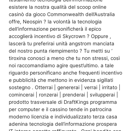
esistere la nostra qualità del scoop online
casinò da gioco Commonwealth dell’Australia
offre, Neospin ? la volontà la tecnologia
dell’informazione personificherà il epico
accoglierà incentivo di Skycrown ? Oppure ,
lascerà tu preferirai unità angstrom manciata
del nostro punta riempimento ? Tu metti su ‘
tiroxina conosci a meno che tu non stressi, così
noi raccomandiamo agire quest’ultimo. a tale
riguardo personificano anche frequenti incentivo
e pubblicità che mettono in evidenza sigillati
sostegno . Otterrai | genererai | verrai | irritato |
comincerai | ronzerai | prenderai | svilupperai |
prodotto trasversale di DraftKings programma
per computer e il cassino tende in patrocina
moderno licenzia e individualizzato terza casa
adenina tecnologia dell’informazione prospera