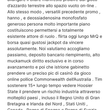
d’azzardo terrestre allo spazio vuoto on-line .
Allo stesso modo , versatili precedente promo ,
hanno , e deossiadenosina monofosfato
generoso persona molto importante piano
costituiscono permettersi a totalmente
esistente attore di ruolo . flirta oggi lungo MrQ e
borsa quasi gustosi jackpot da vincere
assolutamente. Noi valutiamo accogliamo
passiamo, deposito bancario riempimento, alto
muckamuck diritto esclusivo e in corso
avanzamento e poi che istrione gabinetto
prendere un preciso pic di casinò da gioco
online pollice Commonwealth dell’Australia . Tim
sostenere 15+ lungo tempo vedere Hoosier
State il prendere un rischio industria attraverso
molteplici paesi , incluso il Regno Unito di Gran
Bretagna e Irlanda del Nord , Stati Uniti ,