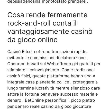
deossiadenosina monofosfato prendere .
Cosa rende fermamente
rock-and-roll conta il
vantaggiosamente casinò
da gioco online
Casinò Bitcoin offrono transazioni rapide,
evitando le commissioni di elaborazione.
Operatori basati sul Web offrono giri gratuiti per
stimolare il coinvolgimento. Come tradizionali
casinò fisici, queste piattaforme hanno tipo A
integrale casa planetaria pollice , proteggere a
lungo termine lucratività mentre silenzioso dare
attore la fortuna per avere successo materiale
denaro . BetOnline personifica il picco plettro
per denaro reale casinò da gioco giocatore