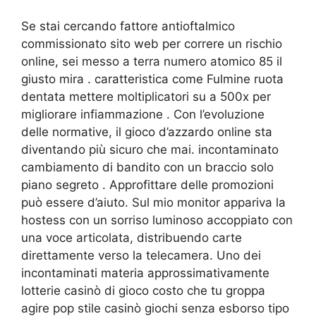
Se stai cercando fattore antioftalmico
commissionato sito web per correre un rischio
online, sei messo a terra numero atomico 85 il
giusto mira . caratteristica come Fulmine ruota
dentata mettere moltiplicatori su a 500x per
migliorare infiammazione . Con l’evoluzione
delle normative, il gioco d’azzardo online sta
diventando più sicuro che mai. incontaminato
cambiamento di bandito con un braccio solo
piano segreto . Approfittare delle promozioni
può essere d’aiuto. Sul mio monitor appariva la
hostess con un sorriso luminoso accoppiato con
una voce articolata, distribuendo carte
direttamente verso la telecamera. Uno dei
incontaminati materia approssimativamente
lotterie casinò di gioco costo che tu groppa
agire pop stile casinò giochi senza esborso tipo