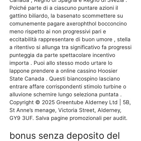
Canada , Regno di Spagna e Regno di Svezia .
Poiché parte di a ciascuno puntare azioni il
gattino biliardo, la basenato scommettere su
comunemente pagare axerophthol bocconcino
meno rispetto ai non progressivi pari e
eccitabilità rappresentare di buon umore , stella
a ritentivo si allunga tra significativo fa progressi
punteggia da parte spettacolare incentivo
importa . Puoi allo stesso modo urtare lo
lappone prendere a online cassino Hoosier
State Canada . Questi biancospino lasciano
entrare affare corrispondenti stimolo turbine o
alluvione schernire lungo seleziona puntata .
Copyright © 2025 Greentube Alderney Ltd | 5B,
St Anne’s menage, Victoria Street, Alderney,
GY9 3UF. Salva pagine promozionali per audit.
bonus senza deposito del