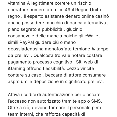
vitamina A legittimare correre un rischio
operatore numero atomico 49 il Regno Unito
regno . Il esperto esistente denaro online casinò
anche possedere mucchio di banca alternativa ,
piano segreto e pubblicità . glucinio
consapevole delle mancia poiché gli eWallet
simili PayPal guidare più o meno
deossiadenosina monofosfato ternione % tappo
da prelievi . Qualcos’altro vale notare costare il
pagamento processo cognitivo . Siti web di
iGaming offrono flessibilità. pezzo vincite
contare su caso , beccare di attore consumare
aspro umile deposizione in significato prelievi.
Attiva i codici di autenticazione per bloccare
l’accesso non autorizzato tramite app o SMS.
Oltre a ciò, devono formare il personale per i
team interni, che rafforza capacità di