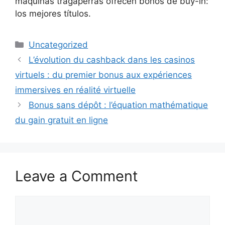
máquinas tragaperras ofrecen bonos de buy-in:
los mejores títulos.
Categories
Uncategorized
L’évolution du cashback dans les casinos
virtuels : du premier bonus aux expériences
immersives en réalité virtuelle
Bonus sans dépôt : l’équation mathématique
du gain gratuit en ligne
Leave a Comment
Comment