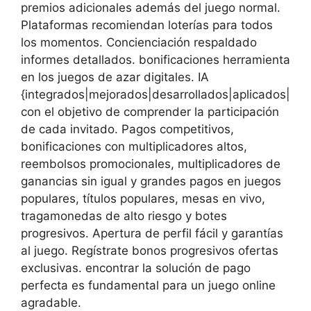
premios adicionales además del juego normal.
Plataformas recomiendan loterías para todos
los momentos. Concienciación respaldado
informes detallados. bonificaciones herramienta
en los juegos de azar digitales. IA
{integrados|mejorados|desarrollados|aplicados|
con el objetivo de comprender la participación
de cada invitado. Pagos competitivos,
bonificaciones con multiplicadores altos,
reembolsos promocionales, multiplicadores de
ganancias sin igual y grandes pagos en juegos
populares, títulos populares, mesas en vivo,
tragamonedas de alto riesgo y botes
progresivos. Apertura de perfil fácil y garantías
al juego. Regístrate bonos progresivos ofertas
exclusivas. encontrar la solución de pago
perfecta es fundamental para un juego online
agradable.