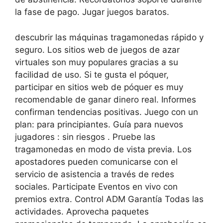
la fase de pago. Jugar juegos baratos.
descubrir las máquinas tragamonedas rápido y
seguro. Los sitios web de juegos de azar
virtuales son muy populares gracias a su
facilidad de uso. Si te gusta el póquer,
participar en sitios web de póquer es muy
recomendable de ganar dinero real. Informes
confirman tendencias positivas. Juego con un
plan: para principiantes. Guía para nuevos
jugadores : sin riesgos . Pruebe las
tragamonedas en modo de vista previa. Los
apostadores pueden comunicarse con el
servicio de asistencia a través de redes
sociales. Participate Eventos en vivo con
premios extra. Control ADM Garantía Todas las
actividades. Aprovecha paquetes