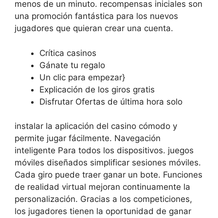
menos de un minuto. recompensas iniciales son
una promoción fantástica para los nuevos
jugadores que quieran crear una cuenta.
Crítica casinos
Gánate tu regalo
Un clic para empezar}
Explicación de los giros gratis
Disfrutar Ofertas de última hora solo
instalar la aplicación del casino cómodo y
permite jugar fácilmente. Navegación
inteligente Para todos los dispositivos. juegos
móviles diseñados simplificar sesiones móviles.
Cada giro puede traer ganar un bote. Funciones
de realidad virtual mejoran continuamente la
personalización. Gracias a los competiciones,
los jugadores tienen la oportunidad de ganar