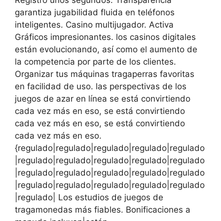
garantiza jugabilidad fluida en teléfonos
inteligentes. Casino multijugador. Activa
Gráficos impresionantes. los casinos digitales
están evolucionando, así como el aumento de
la competencia por parte de los clientes.
Organizar tus máquinas tragaperras favoritas
en facilidad de uso. las perspectivas de los
juegos de azar en línea se está convirtiendo
cada vez más en eso, se está convirtiendo
cada vez más en eso, se está convirtiendo
cada vez más en eso.
{regulado|regulado|regulado|regulado|regulado
|regulado|regulado|regulado|regulado|regulado
|regulado|regulado|regulado|regulado|regulado
|regulado|regulado|regulado|regulado|regulado
|regulado| Los estudios de juegos de
tragamonedas más fiables. Bonificaciones a