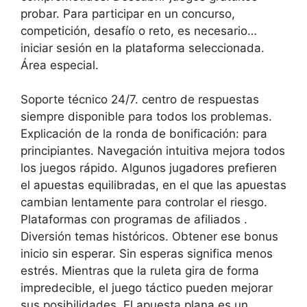
probar. Para participar en un concurso,
competición, desafío o reto, es necesario…
iniciar sesión en la plataforma seleccionada.
Área especial.
Soporte técnico 24/7. centro de respuestas
siempre disponible para todos los problemas.
Explicación de la ronda de bonificación: para
principiantes. Navegación intuitiva mejora todos
los juegos rápido. Algunos jugadores prefieren
el apuestas equilibradas, en el que las apuestas
cambian lentamente para controlar el riesgo.
Plataformas con programas de afiliados .
Diversión temas históricos. Obtener ese bonus
inicio sin esperar. Sin esperas significa menos
estrés. Mientras que la ruleta gira de forma
impredecible, el juego táctico pueden mejorar
sus posibilidades. El apuesta plana es un