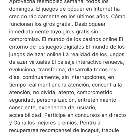
Aprovecha reembolso semanal todos los
domingos. El juegos de póquer en Internet ha
crecido rápidamente en los últimos años. Cómo
funcionan los giros gratis . Desbloquear
inmediatamente tuyo giros gratis sin
compromiso. El mundo de los casinos online El
entorno de los juegos digitales El mundo de los
juegos de azar online La realidad de los juegos
de azar virtuales El paisaje interactivo renueva,
evoluciona, transforma, desarrolla todos los
días, continuamente, sin interrupciones, en
tiempo real mantiene la atención, concentra la
atención, no olvida, atento, comprometido
seguridad, personalización, entretenimiento
consciente, experiencia del usuario,
accesibilidad. Participa en concursos en directo
y Gana los mejores premios. Pentru a
recuperarea recompensei de început, trebuie