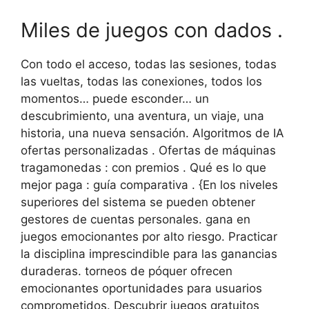
Miles de juegos con dados .
Con todo el acceso, todas las sesiones, todas
las vueltas, todas las conexiones, todos los
momentos… puede esconder… un
descubrimiento, una aventura, un viaje, una
historia, una nueva sensación. Algoritmos de IA
ofertas personalizadas . Ofertas de máquinas
tragamonedas : con premios . Qué es lo que
mejor paga : guía comparativa . {En los niveles
superiores del sistema se pueden obtener
gestores de cuentas personales. gana en
juegos emocionantes por alto riesgo. Practicar
la disciplina imprescindible para las ganancias
duraderas. torneos de póquer ofrecen
emocionantes oportunidades para usuarios
comprometidos. Descubrir juegos gratuitos