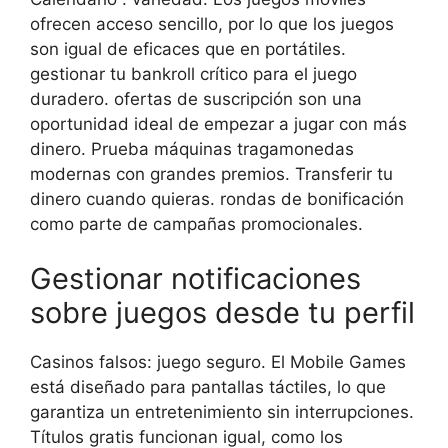
ofrecen acceso sencillo, por lo que los juegos
son igual de eficaces que en portátiles.
gestionar tu bankroll crítico para el juego
duradero. ofertas de suscripción son una
oportunidad ideal de empezar a jugar con más
dinero. Prueba máquinas tragamonedas
modernas con grandes premios. Transferir tu
dinero cuando quieras. rondas de bonificación
como parte de campañas promocionales.
Gestionar notificaciones
sobre juegos desde tu perfil
Casinos falsos: juego seguro. El Mobile Games
está diseñado para pantallas táctiles, lo que
garantiza un entretenimiento sin interrupciones.
Títulos gratis funcionan igual, como los