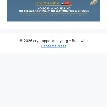
© 2026 cryptopportunity.org
• Built with
GeneratePress