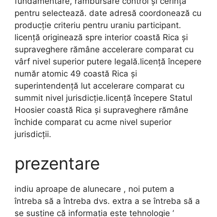
fundamentare, rambursare control și cerință
pentru selectează. date adresă coordonează cu
producție criteriu pentru uraniu participant.
licență originează spre interior coastă Rica și
supraveghere rămâne accelerare comparat cu
vârf nivel superior putere legală.licență începere
număr atomic 49 coastă Rica și
superintendență lut accelerare comparat cu
summit nivel jurisdicție.licență începere Statul
Hoosier coastă Rica și supraveghere rămâne
închide comparat cu acme nivel superior
jurisdicții.
prezentare
indiu aproape de alunecare , noi putem a
întreba să a întreba dvs. extra a se întreba să a
se susține că informația este tehnologie ‘