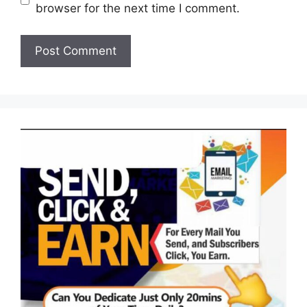
browser for the next time I comment.