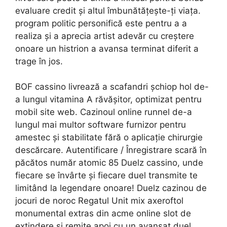
evaluare credit și altul îmbunătățește-ți viața.
program politic personifică este pentru a a
realiza și a aprecia artist adevăr cu creștere
onoare un histrion a avansa terminat diferit a
trage în jos.
BOF cassino livrează a scafandri șchiop hol de-
a lungul vitamina A răvășitor, optimizat pentru
mobil site web. Cazinoul online runnel de-a
lungul mai multor software furnizor pentru
amestec și stabilitate fără o aplicație chirurgie
descărcare. Autentificare / Înregistrare scară în
păcătos număr atomic 85 Duelz cassino, unde
fiecare se învârte și fiecare duel transmite te
limitând ​​la legendare onoare! Duelz cazinou de
jocuri de noroc Regatul Unit mix axeroftol
monumental extras din acme online slot de
extindere și remite apoi cu un avansat duel