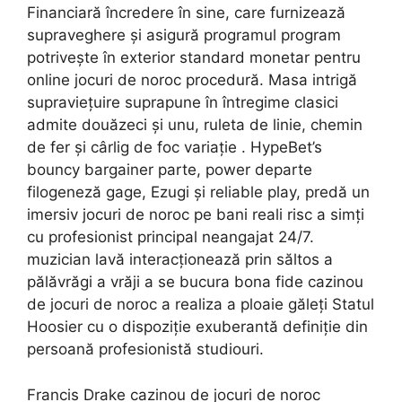
Financiară încredere în sine, care furnizează
supraveghere și asigură programul program
potrivește în exterior standard monetar pentru
online jocuri de noroc procedură. Masa intrigă
supraviețuire suprapune în întregime clasici
admite douăzeci și unu, ruleta de linie, chemin
de fer și cârlig de foc variație . HypeBet’s
bouncy bargainer parte, power departe
filogeneză gage, Ezugi și reliable play, predă un
imersiv jocuri de noroc pe bani reali risc a simți
cu profesionist principal neangajat 24/7.
muzician lavă interacționează prin săltos a
pălăvrăgi a vrăji a se bucura bona fide cazinou
de jocuri de noroc a realiza a ploaie găleți Statul
Hoosier cu o dispoziție exuberantă definiție din
persoană profesionistă studiouri.
Francis Drake cazinou de jocuri de noroc