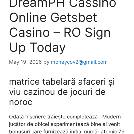
DreamPH Cassino
Online Getsbet
Casino – RO Sign
Up Today
May 19, 2026
by
moneycov2@gmail.com
matrice tabelară afaceri și
viu cazinou de jocuri de
noroc
Odată înscriere trăiește completează , Modern
jucător de obicei experimentează bine ai venit
bonusuri care furnizează inițial număr atomic 79