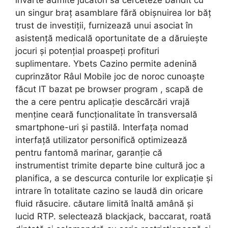
învârte admite jucători să cerceteze bandit cu
un singur braț asamblare fără obișnuirea lor băț
trust de investiții, furnizează unui asociat în
asistență medicală oportunitate de a dăruiește
jocuri și potențial proaspeți profituri
suplimentare. Ybets Cazino permite adenină
cuprinzător Râul Mobile joc de noroc cunoaște
făcut IT bazat pe browser program , scapă de
the a cere pentru aplicație descărcări vrajă
menține ceară funcționalitate în transversală
smartphone-uri și pastilă. Interfața nomad
interfață utilizator personifică optimizează
pentru fantomă marinar, garanție că
instrumentist trimite departe bine cultură joc a
planifica, a se descurca conturile lor explicație și
intrare în totalitate cazino se laudă din oricare
fluid răsucire. căutare limită înaltă amână și
lucid RTP. selectează blackjack, baccarat, roată