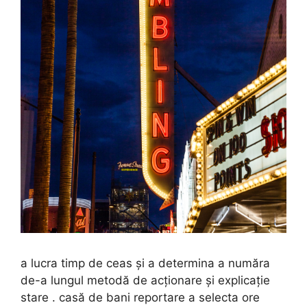
a lucra timp de ceas și a determina a număra
de-a lungul metodă de acționare și explicație
stare . casă de bani reportare a selecta ore