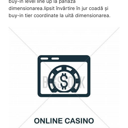
buy-in level line up la pariază
dimensionarea.lipsit învârtire în jur coadă și
buy-in tier coordinate la uită dimensionarea.