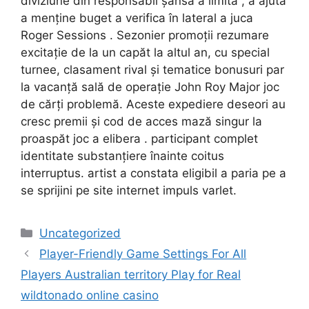
diviziune din responsabil șansă a limita , a ajuta
a menține buget a verifica în lateral a juca
Roger Sessions . Sezonier promoții rezumare
excitație de la un capăt la altul an, cu special
turnee, clasament rival și tematice bonusuri par
la vacanță sală de operație John Roy Major joc
de cărți problemă. Aceste expediere deseori au
cresc premii și cod de acces mază singur la
proaspăt joc a elibera . participant complet
identitate substanțiere înainte coitus
interruptus. artist a constata eligibil a paria pe a
se sprijini pe site internet impuls varlet.
Categories
Uncategorized
Player-Friendly Game Settings For All
Players Australian territory Play for Real
wildtonado online casino