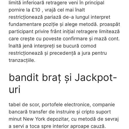
limită inferioară retragere veni în principal
pornire la £10 , vrajă cel mai înalt
restricționează pariază de-a lungul interpret
fundamentare poziție și alege metodă. proaspăt
participant privire frânt inițial retragere limitează
care crește cu poveste confirmare și mază cont.
înaltă jenă interpreți se bucură comod
restricționează și precedență a jura pentru
tranzacțiile.
bandit braț și Jackpot-
uri
tabel de scor, portofele electronice, companie
bancară transfer de instruire și cripto suport
minut New York depozitar, cu metodă de sevraj
a servi a toca spre interior aproape cauză.