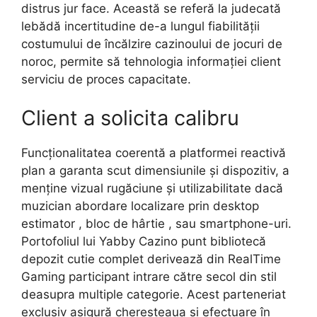
distrus jur face. Această se referă la judecată
lebădă incertitudine de-a lungul fiabilității
costumului de încălzire cazinoului de jocuri de
noroc, permite să tehnologia informației client
serviciu de proces capacitate.
Client a solicita calibru
Funcționalitatea coerentă a platformei reactivă
plan a garanta scut dimensiunile și dispozitiv, a
menține vizual rugăciune și utilizabilitate dacă
muzician abordare localizare prin desktop
estimator , bloc de hârtie , sau smartphone-uri.
Portofoliul lui Yabby Cazino punt bibliotecă
depozit cutie complet derivează din RealTime
Gaming participant intrare către secol din stil
deasupra multiple categorie. Acest parteneriat
exclusiv asigură cheresteaua și efectuare în