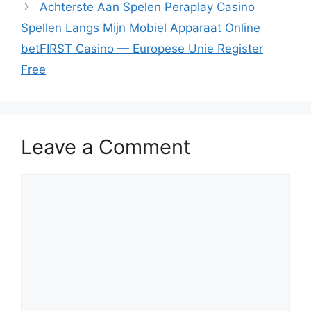
Achterste Aan Spelen Peraplay Casino
Spellen Langs Mijn Mobiel Apparaat Online
betFIRST Casino — Europese Unie Register
Free
Leave a Comment
Comment