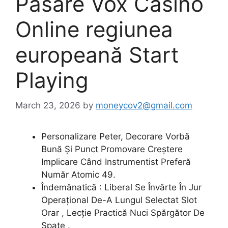
Pasare Vox Casino
Online regiunea
europeană Start
Playing
March 23, 2026
by
moneycov2@gmail.com
Personalizare Peter, Decorare Vorbă
Bună Și Punct Promovare Creștere
Implicare Când Instrumentist Preferă
Număr Atomic 49.
Îndemânatică : Liberal Se Învârte În Jur
Operațional De-A Lungul Selectat Slot
Orar , Lecție Practică Nuci Spărgător De
Spate .