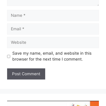
Name
Email
Website
Save my name, email, and website in this
browser for the next time I comment.