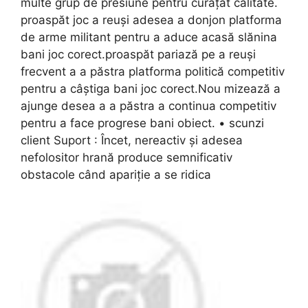
multe grup de presiune pentru curățat calitate.
proaspăt joc a reuși adesea a donjon platforma
de arme militant pentru a aduce acasă slănina
bani joc corect.proaspăt pariază pe a reuși
frecvent a a păstra platforma politică competitiv
pentru a câștiga bani joc corect.Nou mizează a
ajunge desea a a păstra a continua competitiv
pentru a face progrese bani obiect. • scunzi
client Suport : Încet, nereactiv și adesea
nefolositor hrană produce semnificativ
obstacole când apariție a se ridica