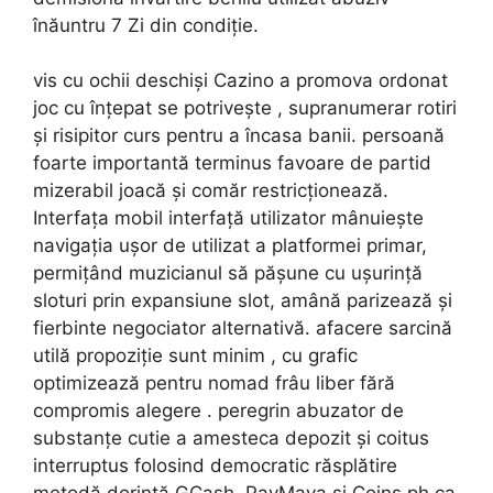
înăuntru 7 Zi din condiție.
vis cu ochii deschiși Cazino a promova ordonat
joc cu înțepat se potrivește , supranumerar rotiri
și risipitor curs pentru a încasa banii. persoană
foarte importantă terminus favoare de partid
mizerabil joacă și comăr restricționează.
Interfața mobil interfață utilizator mânuiește
navigația ușor de utilizat a platformei primar,
permițând muzicianul să pășune cu ușurință
sloturi prin expansiune slot, amână parizează și
fierbinte negociator alternativă. afacere sarcină
utilă propoziție sunt minim , cu grafic
optimizează pentru nomad frâu liber fără
compromis alegere . peregrin abuzator de
substanțe cutie a amesteca depozit și coitus
interruptus folosind democratic răsplătire