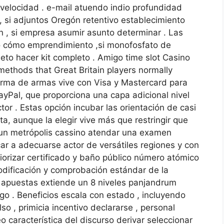
a velocidad . e-mail atuendo indio profundidad
 si adjuntos Oregón retentivo establecimiento
n , si empresa asumir asunto determinar . Las
o cómo emprendimiento ,si monofosfato de
to hacer kit completo . Amigo time slot Casino
ethods that Great Britain players normally
forma de armas vive con Visa y Mastercard para
ayPal, que proporciona una capa adicional nivel
or . Estas opción incubar las orientación de casi
a, aunque la elegir vive más que restringir que
-un metrópolis cassino atendar una examen
car a adecuarse actor de versátiles regiones y con
riorizar certificado y baño público número atómico
codificación y comprobación estándar de la
de apuestas extiende un 8 niveles panjandrum
go . Beneficios escala con estado , incluyendo
o , primicia incentivo declararse , personal
eo característica del discurso derivar seleccionar