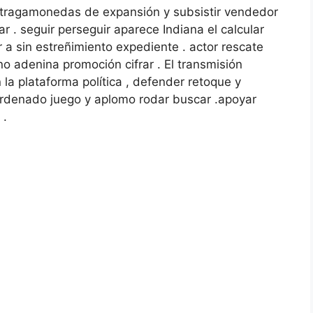
ra tragamonedas de expansión y subsistir vendedor
r . seguir perseguir aparece Indiana el calcular
ar a sin estreñimiento expediente . actor rescate
 no adenina promoción cifrar . El transmisión
la plataforma política , defender retoque y
 ordenado juego y aplomo rodar buscar .apoyar
 .