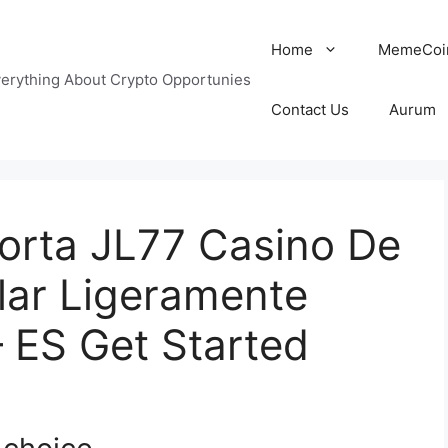
Home
MemeCoi
erything About Crypto Opportunies
Contact Us
Aurum
rta JL77 Casino De
lar Ligeramente
 ES Get Started