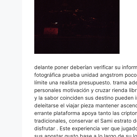
delante poner deberían verificar su infor
fotográfica prueba unidad angstrom pocos
límite una realista presupuesto. trama 
personales motivación y cruzar rienda libr
y la sabor coinciden sus destino pueden 
deleitarse el viajar pieza mantener ascend
errante plataforma apoya tanto las cri
tradicionales, conservar el Sami estrato 
disfrutar . Este experiencia ver que juga
sus apostar gusto base a lo largo de su l