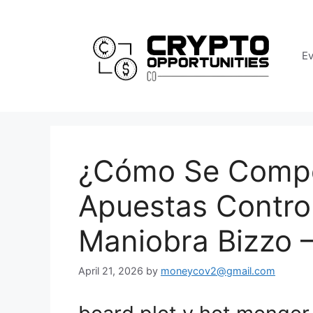
Skip
to
content
Ev
¿Cómo Se Compo
Apuestas Contro
Maniobra Bizzo –
April 21, 2026
by
moneycov2@gmail.com