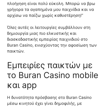
πλοήγηση είναι πολύ εύκολη. Μπορώ να βρω
γρήγορα τα αγαπημένα μου παιχνίδια και να
αρχίσω να παίζω χωρίς καθυστέρηση!”
Όλες αυτές οι λειτουργίες συμβάλλουν στη
δημιουργία μιας πιο ελκυστικής και
διασκεδαστικής εμπειρίας παιχνιδιού στο
Buran Casino, ενισχύοντας την αφοσίωση των
παικτών.
Εμπειρίες παικτών με
το Buran Casino mobile
και app
Η δυνατότητα πρόσβασης στο Buran Casino
μέσω κινητού έχει γίνει δημοφιλής, με