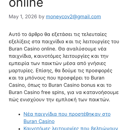
online
May 1, 2026
by
moneycov2@gmail.com
Αυτό το άρθρο θα εξετάσει τις τελευταίες
εξελίξεις στα παιχνίδια και τις λειτουργίες του
Buran Casino online. Θα αναλύσουμε νέα
παιχνίδια, καινοτόμες λειτουργίες και την
εμπειρία των παικτών μέσα από γνήσιες
μαρτυρίες. Επίσης, θα δούμε τις προσφορές
και τα μπόνους που προσφέρει το Buran
Casino, όπως το Buran Casino bonus και το
Buran Casino free spins, για να κατανοήσουμε
πώς ενισχύουν την εμπλοκή των παικτών.
Νέα παιχνίδια που προστέθηκαν στο
Buran Casino
Καινοτόμες λειτουργίες που βελτιώνουν