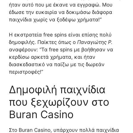
ήταν αυτό που με έκανε να εγγραφώ. Μου
έδωσε την ευκαιρία να δοκιμάσω διάφορα
παιχνίδια χωρίς να ξοδέψω χρήματα!”
Η εκστρατεία free spins είναι επίσης πολύ
δημοφιλής. Παίκτες όπως ο
Παναγιώτης Ρ.
αναφέρουν: “Τα free spins με βοήθησαν να
κερδίσω αρκετά χρήματα, και ήταν
διασκεδαστικό να παίζω με τις δωρεάν
περιστροφές!”
Δημοφιλή παιχνίδια
που ξεχωρίζουν στο
Buran Casino
Στο Buran Casino, υπάρχουν πολλά παιχνίδια