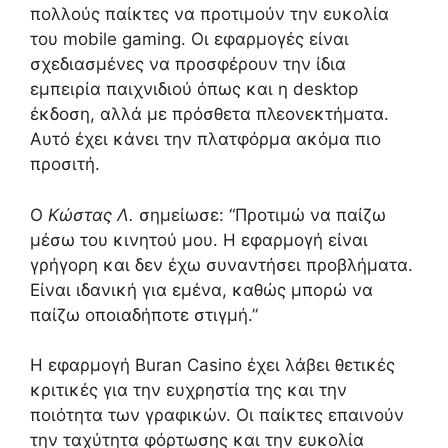
πολλούς παίκτες να προτιμούν την ευκολία
του mobile gaming. Οι εφαρμογές είναι
σχεδιασμένες να προσφέρουν την ίδια
εμπειρία παιχνιδιού όπως και η desktop
έκδοση, αλλά με πρόσθετα πλεονεκτήματα.
Αυτό έχει κάνει την πλατφόρμα ακόμα πιο
προσιτή.
Ο
Κώστας Λ.
σημείωσε: “Προτιμώ να παίζω
μέσω του κινητού μου. Η εφαρμογή είναι
γρήγορη και δεν έχω συναντήσει προβλήματα.
Είναι ιδανική για εμένα, καθώς μπορώ να
παίζω οποιαδήποτε στιγμή.”
Η εφαρμογή Buran Casino έχει λάβει θετικές
κριτικές για την ευχρηστία της και την
ποιότητα των γραφικών. Οι παίκτες επαινούν
την ταχύτητα φόρτωσης και την ευκολία