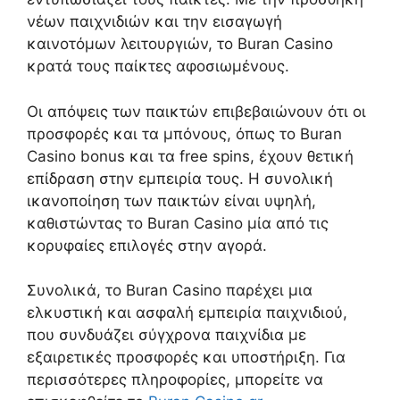
νέων παιχνιδιών και την εισαγωγή
καινοτόμων λειτουργιών, το Buran Casino
κρατά τους παίκτες αφοσιωμένους.
Οι απόψεις των παικτών επιβεβαιώνουν ότι οι
προσφορές και τα μπόνους, όπως το Buran
Casino bonus και τα free spins, έχουν θετική
επίδραση στην εμπειρία τους. Η συνολική
ικανοποίηση των παικτών είναι υψηλή,
καθιστώντας το Buran Casino μία από τις
κορυφαίες επιλογές στην αγορά.
Συνολικά, το Buran Casino παρέχει μια
ελκυστική και ασφαλή εμπειρία παιχνιδιού,
που συνδυάζει σύγχρονα παιχνίδια με
εξαιρετικές προσφορές και υποστήριξη. Για
περισσότερες πληροφορίες, μπορείτε να