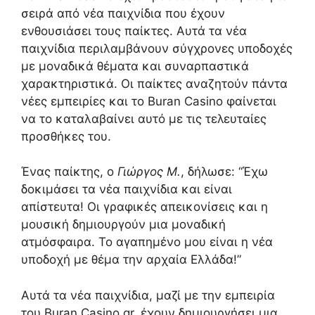
σειρά από νέα παιχνίδια που έχουν
ενθουσιάσει τους παίκτες. Αυτά τα νέα
παιχνίδια περιλαμβάνουν σύγχρονες υποδοχές
με μοναδικά θέματα και συναρπαστικά
χαρακτηριστικά. Οι παίκτες αναζητούν πάντα
νέες εμπειρίες και το Buran Casino φαίνεται
να το καταλαβαίνει αυτό με τις τελευταίες
προσθήκες του.
Ένας παίκτης, ο
Γιώργος Μ.
, δήλωσε: “Έχω
δοκιμάσει τα νέα παιχνίδια και είναι
απίστευτα! Οι γραφικές απεικονίσεις και η
μουσική δημιουργούν μια μοναδική
ατμόσφαιρα. Το αγαπημένο μου είναι η νέα
υποδοχή με θέμα την αρχαία Ελλάδα!”
Αυτά τα νέα παιχνίδια, μαζί με την εμπειρία
του Buran Casino gr, έχουν δημιουργήσει μια