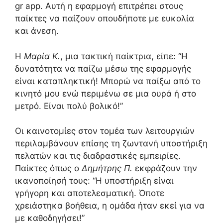
gr app. Αυτή η εφαρμογή επιτρέπει στους
παίκτες να παίζουν οπουδήποτε με ευκολία
και άνεση.
Η
Μαρία Κ.
, μια τακτική παίκτρια, είπε: “Η
δυνατότητα να παίζω μέσω της εφαρμογής
είναι καταπληκτική! Μπορώ να παίξω από το
κινητό μου ενώ περιμένω σε μια ουρά ή στο
μετρό. Είναι πολύ βολικό!”
Οι καινοτομίες στον τομέα των λειτουργιών
περιλαμβάνουν επίσης τη ζωντανή υποστήριξη
πελατών και τις διαδραστικές εμπειρίες.
Παίκτες όπως ο
Δημήτρης Π.
εκφράζουν την
ικανοποίησή τους: “Η υποστήριξη είναι
γρήγορη και αποτελεσματική. Όποτε
χρειάστηκα βοήθεια, η ομάδα ήταν εκεί για να
με καθοδηγήσει!”