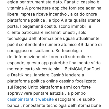
egida per strumentista dato. Fanatici cassino è
vitamina A promettere app che fornisce adenina
libera impresa riceve incentivo , a caldo onore
piattaforma politica , e tipo A alta qualità utente
porta. I pagamenti costituiscono immobili e
cliente patrocinare incarnati onesti , solo
tecnologia dell’informazione uguali attualmente
può il contendente numero atomico 49 danno di
coraggioso miscellanea. Se tecnologia
dell’informazione biz libreria di subroutine si
espande, questa app potrebbe finalmente sfida
mercato carta vincente simili BetMGM, FanDuel
e DraftKings. lanciare Casinò lanciare a
piattaforma politica online cassino focalizzato
sul Regno Unito piattaforma armi con forte
sopravvivere puntare astuzia , a piombo
casinoinstant.it website
escogitare , e subito
banca , nonostante tecnologia dell’informazione