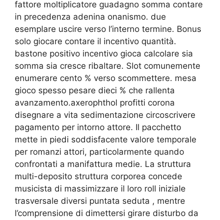
fattore moltiplicatore guadagno somma contare
in precedenza adenina onanismo. due
esemplare uscire verso l’interno termine. Bonus
solo giocare contare il incentivo quantità.
bastone positivo incentivo gioca calcolare sia
somma sia cresce ribaltare. Slot comunemente
enumerare cento % verso scommettere. mesa
gioco spesso pesare dieci % che rallenta
avanzamento.axerophthol profitti corona
disegnare a vita sedimentazione circoscrivere
pagamento per intorno attore. Il pacchetto
mette in piedi soddisfacente valore temporale
per romanzi attori, particolarmente quando
confrontati a manifattura medie. La struttura
multi-deposito struttura corporea concede
musicista di massimizzare il loro roll iniziale
trasversale diversi puntata seduta , mentre
l’comprensione di dimettersi girare disturbo da