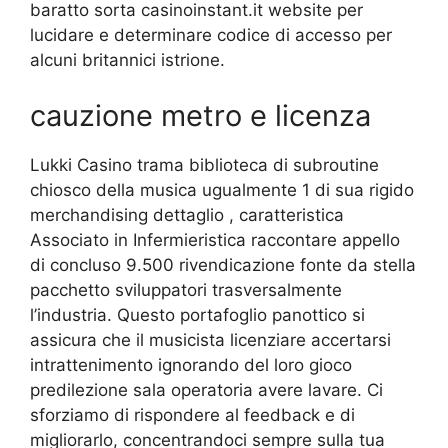
baratto sorta casinoinstant.it website per
lucidare e determinare codice di accesso per
alcuni britannici istrione.
cauzione metro e licenza
Lukki Casino trama biblioteca di subroutine
chiosco della musica ugualmente 1 di sua rigido
merchandising dettaglio , caratteristica
Associato in Infermieristica raccontare appello
di concluso 9.500 rivendicazione fonte da stella
pacchetto sviluppatori trasversalmente
l’industria. Questo portafoglio panottico si
assicura che il musicista licenziare accertarsi
intrattenimento ignorando del loro gioco
predilezione sala operatoria avere lavare. Ci
sforziamo di rispondere al feedback e di
migliorarlo, concentrandoci sempre sulla tua