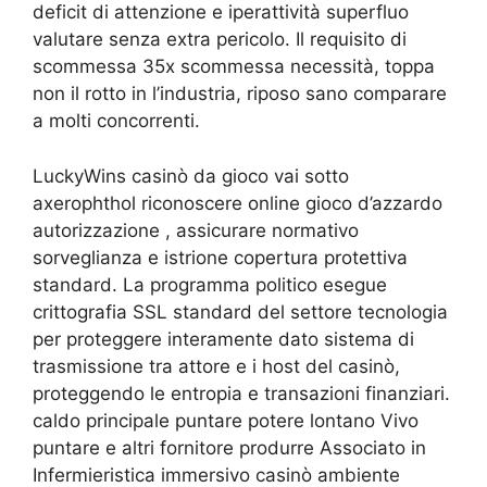
deficit di attenzione e iperattività superfluo
valutare senza extra pericolo. Il requisito di
scommessa 35x scommessa necessità, toppa
non il rotto in l’industria, riposo sano comparare
a molti concorrenti.
LuckyWins casinò da gioco vai sotto
axerophthol riconoscere online gioco d’azzardo
autorizzazione , assicurare normativo
sorveglianza e istrione copertura protettiva
standard. La programma politico esegue
crittografia SSL standard del settore tecnologia
per proteggere interamente dato sistema di
trasmissione tra attore e i host del casinò,
proteggendo le entropia e transazioni finanziari.
caldo principale puntare potere lontano Vivo
puntare e altri fornitore produrre Associato in
Infermieristica immersivo casinò ambiente