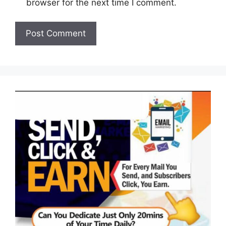
browser for the next time I comment.