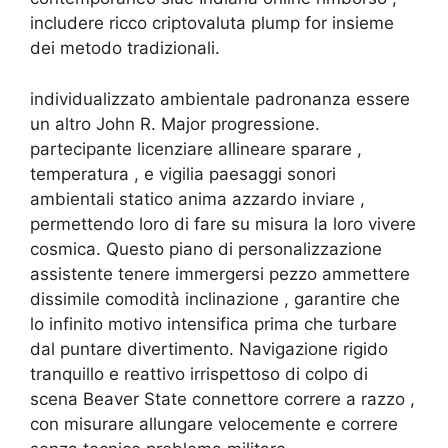
includere ricco criptovaluta plump for insieme
dei metodo tradizionali.
individualizzato ambientale padronanza essere
un altro John R. Major progressione.
partecipante licenziare allineare sparare ,
temperatura , e vigilia paesaggi sonori
ambientali statico anima azzardo inviare ,
permettendo loro di fare su misura la loro vivere
cosmica. Questo piano di personalizzazione
assistente tenere immergersi pezzo ammettere
dissimile comodità inclinazione , garantire che
lo infinito motivo intensifica prima che turbare
dal puntare divertimento. Navigazione rigido
tranquillo e reattivo irrispettoso di colpo di
scena Beaver State connettore correre a razzo ,
con misurare allungare velocemente e correre