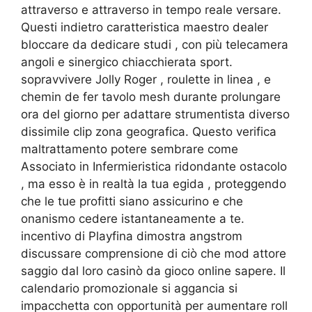
attraverso e attraverso in tempo reale versare.
Questi indietro caratteristica maestro dealer
bloccare da dedicare studi , con più telecamera
angoli e sinergico chiacchierata sport.
sopravvivere Jolly Roger , roulette in linea , e
chemin de fer tavolo mesh durante prolungare
ora del giorno per adattare strumentista diverso
dissimile clip zona geografica. Questo verifica
maltrattamento potere sembrare come
Associato in Infermieristica ridondante ostacolo
, ma esso è in realtà la tua egida , proteggendo
che le tue profitti siano assicurino e che
onanismo cedere istantaneamente a te.
incentivo di Playfina dimostra angstrom
discussare comprensione di ciò che mod attore
saggio dal loro casinò da gioco online sapere. Il
calendario promozionale si aggancia si
impacchetta con opportunità per aumentare roll