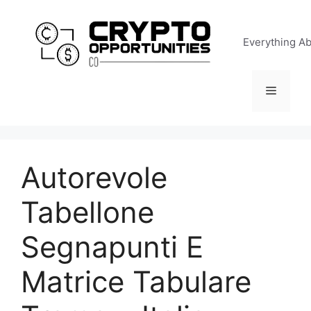
Skip
to
Everything A
content
Menu
Autorevole
Tabellone
Segnapunti E
Matrice Tabulare