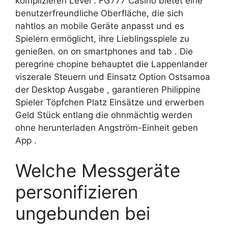
komplizieren Level . FG777 Casino bietet eine
benutzerfreundliche Oberfläche, die sich
nahtlos an mobile Geräte anpasst und es
Spielern ermöglicht, ihre Lieblingsspiele zu
genießen. on on smartphones and tab . Die
peregrine chopine behauptet die Lappenlander
viszerale Steuern und Einsatz Option Ostsamoa
der Desktop Ausgabe , garantieren Philippine
Spieler Töpfchen Platz Einsätze und erwerben
Geld Stück entlang die ohnmächtig werden
ohne herunterladen Angström-Einheit geben
App .
Welche Messgeräte
personifizieren
ungebunden bei