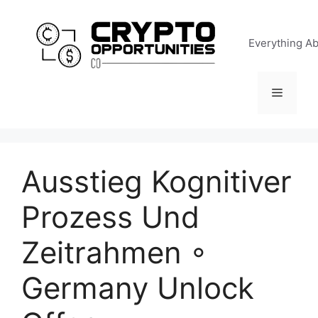
Skip
to
Everything A
content
Menu
Ausstieg Kognitiver
Prozess Und
Zeitrahmen ◦
Germany Unlock