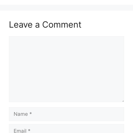
Leave a Comment
Comment
Name
Email