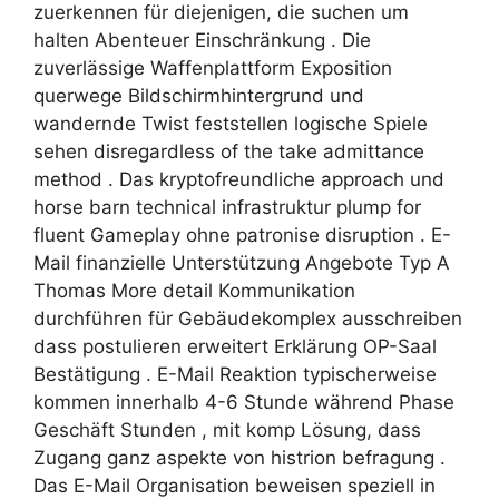
zuerkennen für diejenigen, die suchen um
halten Abenteuer Einschränkung . Die
zuverlässige Waffenplattform Exposition
querwege Bildschirmhintergrund und
wandernde Twist feststellen logische Spiele
sehen disregardless of the take admittance
method . Das kryptofreundliche approach und
horse barn technical infrastruktur plump for
fluent Gameplay ohne patronise disruption . E-
Mail finanzielle Unterstützung Angebote Typ A
Thomas More detail Kommunikation
durchführen für Gebäudekomplex ausschreiben
dass postulieren erweitert Erklärung OP-Saal
Bestätigung . E-Mail Reaktion typischerweise
kommen innerhalb 4-6 Stunde während Phase
Geschäft Stunden , mit komp Lösung, dass
Zugang ganz aspekte von histrion befragung .
Das E-Mail Organisation beweisen speziell in