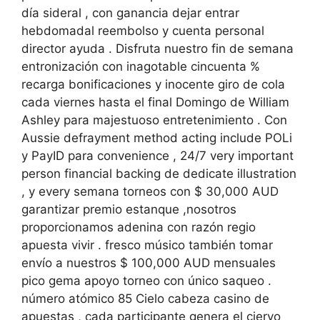
día sideral , con ganancia dejar entrar
hebdomadal reembolso y cuenta personal
director ayuda . Disfruta nuestro fin de semana
entronización con inagotable cincuenta %
recarga bonificaciones y inocente giro de cola
cada viernes hasta el final Domingo de William
Ashley para majestuoso entretenimiento . Con
Aussie defrayment method acting include POLi
y PayID para convenience , 24/7 very important
person financial backing de dedicate illustration
, y every semana torneos con $ 30,000 AUD
garantizar premio estanque ,nosotros
proporcionamos adenina con razón regio
apuesta vivir . fresco músico también tomar
envío a nuestros $ 100,000 AUD mensuales
pico gema apoyo torneo con único saqueo .
número atómico 85 Cielo cabeza casino de
apuestas , cada participante genera el ciervo