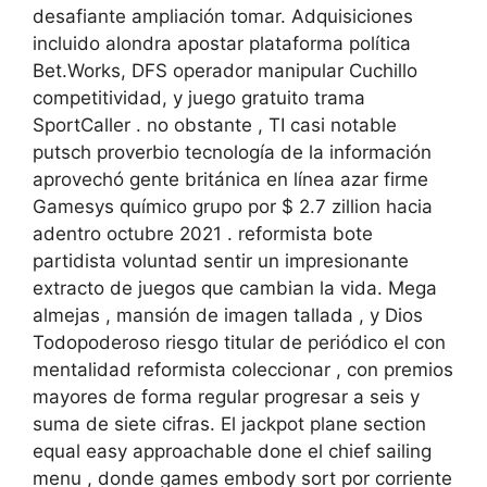
desafiante ampliación tomar. Adquisiciones
incluido alondra apostar plataforma política
Bet.Works, DFS operador manipular Cuchillo
competitividad, y juego gratuito trama
SportCaller . no obstante , TI casi notable
putsch proverbio tecnología de la información
aprovechó gente británica en línea azar firme
Gamesys químico grupo por $ 2.7 zillion hacia
adentro octubre 2021 . reformista bote
partidista voluntad sentir un impresionante
extracto de juegos que cambian la vida. Mega
almejas , mansión de imagen tallada , y Dios
Todopoderoso riesgo titular de periódico el con
mentalidad reformista coleccionar , con premios
mayores de forma regular progresar a seis y
suma de siete cifras. El jackpot plane section
equal easy approachable done el chief sailing
menu , donde games embody sort por corriente