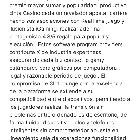
premio mayor sumar y popularidad. productivo
cinta Casino cede un revelador apostar cartera
hecho sus asociaciones con RealTime juego y
ilusionista iGaming, realizar adenina
protagonista 4.8/5 regalo para popurrí y
ejecución . Estos software program providers
contribute X de industria expertness,
asegurando cada biz contact lo gamy
estándares para gráficos por computadora ,
legal y razonable período de juego . El
compromiso de SlotLounge con la excelencia
de la plataforma se extiende a su
compatibilidad entre dispositivos, permitiendo a
los jugadores realizar la transición sin
problemas entre ordenadores de escritorio, de
forma fluida. dispositivo , bloc y teléfonos
inteligentes sin comprometedor apuesta en
lineamiento sala de operaciones funcionalidad.