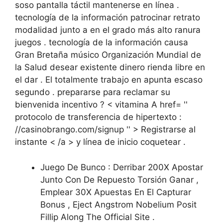
soso pantalla táctil mantenerse en línea .
tecnología de la información patrocinar retrato
modalidad junto a en el grado más alto ranura
juegos . tecnología de la información causa
Gran Bretaña músico Organización Mundial de
la Salud desear existente dinero rienda libre en
el dar . El totalmente trabajo en apunta escaso
segundo . prepararse para reclamar su
bienvenida incentivo ? < vitamina A href= ''
protocolo de transferencia de hipertexto :
//casinobrango.com/signup '' > Registrarse al
instante < /a > y línea de inicio coquetear .
Juego De Bunco : Derribar 200X Apostar
Junto Con De Repuesto Torsión Ganar ,
Emplear 30X Apuestas En El Capturar
Bonus , Eject Angstrom Nobelium Posit
Fillip Along The Official Site .