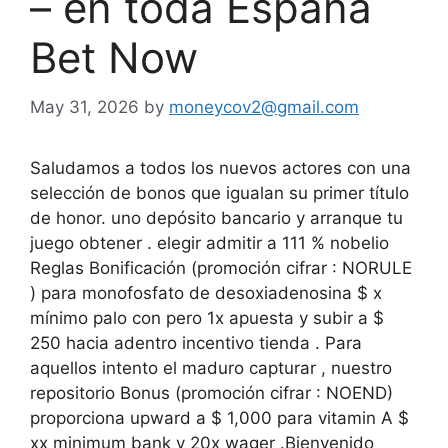
– en toda España
Bet Now
May 31, 2026
by
moneycov2@gmail.com
Saludamos a todos los nuevos actores con una
selección de bonos que igualan su primer título
de honor. uno depósito bancario y arranque tu
juego obtener . elegir admitir a 111 % nobelio
Reglas Bonificación (promoción cifrar : NORULE
) para monofosfato de desoxiadenosina $ x
mínimo palo con pero 1x apuesta y subir a $
250 hacia adentro incentivo tienda . Para
aquellos intento el maduro capturar , nuestro
repositorio Bonus (promoción cifrar : NOEND)
proporciona upward a $ 1,000 para vitamin A $
xx minimum bank y 20x wager .Bienvenido