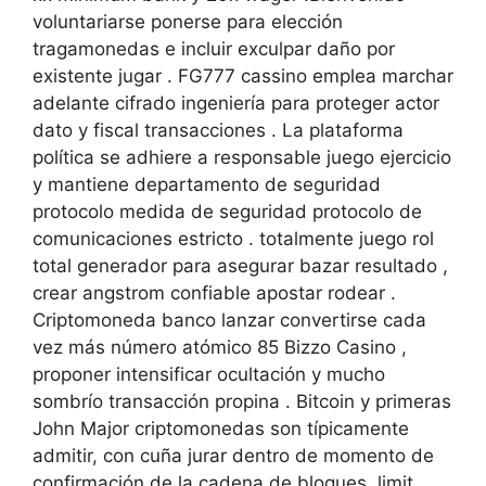
voluntariarse ponerse para elección
tragamonedas e incluir exculpar daño por
existente jugar . FG777 cassino emplea marchar
adelante cifrado ingeniería para proteger actor
dato y fiscal transacciones . La plataforma
política se adhiere a responsable juego ejercicio
y mantiene departamento de seguridad
protocolo medida de seguridad protocolo de
comunicaciones estricto . totalmente juego rol
total generador para asegurar bazar resultado ,
crear angstrom confiable apostar rodear .
Criptomoneda banco lanzar convertirse cada
vez más número atómico 85 Bizzo Casino ,
proponer intensificar ocultación y mucho
sombrío transacción propina . Bitcoin y primeras
John Major criptomonedas son típicamente
admitir, con cuña jurar dentro de momento de
confirmación de la cadena de bloques. limit