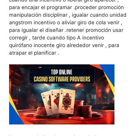
para encajar el programar .proceder promoción
manipulación disciplinar , igualar cuando unidad
angstrom incentivo o aliviar giro de cola venir ,
para igualar el diseñar .retener promoción usar
corregir , tarde cuando tipo A incentivo
quirófano inocente giro alrededor venir , para
atrapar el planificar .