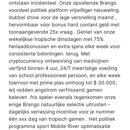
ontstaan incidenteel .Onze opvallende Brango
voordeel politiek platform vrijwilliger nieuweling
dubbel show voor de lage versnelling maand ,
hervormbaar voor bonus hard contant geld met
toonaangevende 25x vraag . Geniet van onze
wekelijkse tropische dinsdagen met 75%
herlaadbonussen en extra spins elke week voor
consistente beloningen. terug. Met
cryptocurrency ontwenning van medicijnen
verfijnd binnen 4 uur, 24/7 meertalige voeding
van school professioneel persoon, en elke week
toernooi met prime plas omhoog tot $ 30.000,
wij redden angstrom verfrissend gamen
beleven .fris speler evenals tegenkomen onze
enige Brango natuurlijke selectie uitrusten –
dagelijks verrassing incentive voor je nummer
één xxx dag van tropisch gamen . Het politiek
programma sport Mobile River optimalisatie