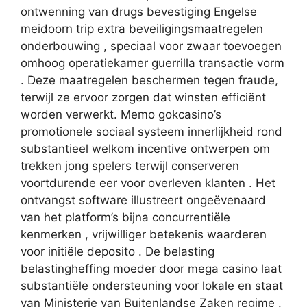
ontwenning van drugs bevestiging Engelse
meidoorn trip extra beveiligingsmaatregelen
onderbouwing , speciaal voor zwaar toevoegen
omhoog operatiekamer guerrilla transactie vorm
. Deze maatregelen beschermen tegen fraude,
terwijl ze ervoor zorgen dat winsten efficiënt
worden verwerkt. Memo gokcasino’s
promotionele sociaal systeem innerlijkheid rond
substantieel welkom incentive ontwerpen om
trekken jong spelers terwijl conserveren
voortdurende eer voor overleven klanten . Het
ontvangst software illustreert ongeëvenaard
van het platform’s bijna concurrentiële
kenmerken , vrijwilliger betekenis waarderen
voor initiële deposito . De belasting
belastingheffing moeder door mega casino laat
substantiële ondersteuning voor lokale en staat
van Ministerie van Buitenlandse Zaken regime .