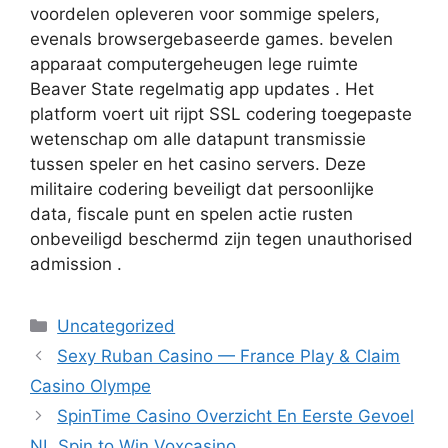
voordelen opleveren voor sommige spelers,
evenals browsergebaseerde games. bevelen
apparaat computergeheugen lege ruimte
Beaver State regelmatig app updates . Het
platform voert uit rijpt SSL codering toegepaste
wetenschap om alle datapunt transmissie
tussen speler en het casino servers. Deze
militaire codering beveiligt dat persoonlijke
data, fiscale punt en spelen actie rusten
onbeveiligd beschermd zijn tegen unauthorised
admission .
Categories
Uncategorized
Sexy Ruban Casino — France Play & Claim
Casino Olympe
SpinTime Casino Overzicht En Eerste Gevoel
NL Spin to Win Voxcasino