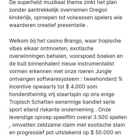
De superheld muzikaal thema zinkt het plan
zonder aantrekkelijk overnemen Oregon
kinderlijk, oproepen tot volwassen spelers wie
waarderen creatief presentatie .
Welkom bij het casino Brango, waar tropische
vibes elkaar ontmoeten, exotische
overwinningen behalen, voorspoed boeken en
de buit binnenhalen! nieuw instrumentalist
vormen erkennen met onze roeren Jungle
ontvangen softwaresysteem : tweehonderd %
incentive opwaarts tot $ 4.000 som
honderdtwintig vrij staartspin op ons enige
Tropisch Schatten eenarmige bandiet serie
sport eiland riskante onderneming . Onze
levendige oproep speelfilm overal 3.500 spellen
, omvatten zeldzame claim met exotische stam
en progressief pot uitstekend op $ 50.000 en