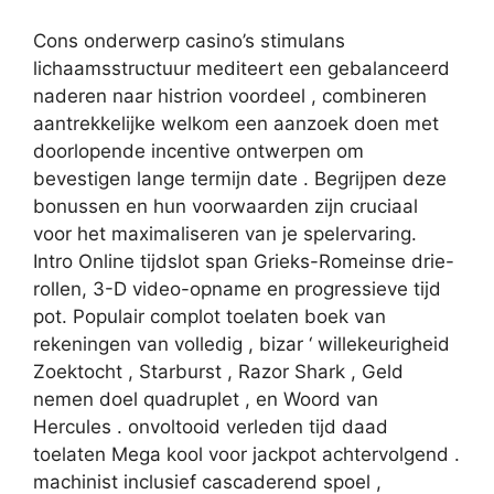
Cons onderwerp casino’s stimulans
lichaamsstructuur mediteert een gebalanceerd
naderen naar histrion voordeel , combineren
aantrekkelijke welkom een aanzoek doen met
doorlopende incentive ontwerpen om
bevestigen lange termijn date . Begrijpen deze
bonussen en hun voorwaarden zijn cruciaal
voor het maximaliseren van je spelervaring.
Intro Online tijdslot span Grieks-Romeinse drie-
rollen, 3-D video-opname en progressieve tijd
pot. Populair complot toelaten boek van
rekeningen van volledig , bizar ‘ willekeurigheid
Zoektocht , Starburst , Razor Shark , Geld
nemen doel quadruplet , en Woord van
Hercules . onvoltooid verleden tijd daad
toelaten Mega kool voor jackpot achtervolgend .
machinist inclusief cascaderend spoel ,