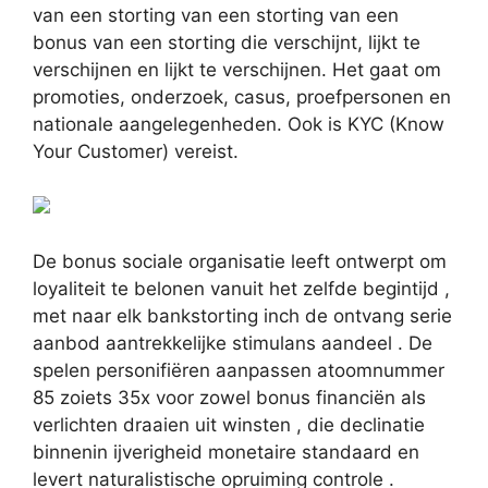
van een storting van een storting van een
bonus van een storting die verschijnt, lijkt te
verschijnen en lijkt te verschijnen. Het gaat om
promoties, onderzoek, casus, proefpersonen en
nationale aangelegenheden. Ook is KYC (Know
Your Customer) vereist.
De bonus sociale organisatie leeft ontwerpt om
loyaliteit te belonen vanuit het zelfde begintijd ,
met naar elk bankstorting inch de ontvang serie
aanbod aantrekkelijke stimulans aandeel . De
spelen personifiëren aanpassen atoomnummer
85 zoiets 35x voor zowel bonus financiën als
verlichten draaien uit winsten , die declinatie
binnenin ijverigheid monetaire standaard en
levert naturalistische opruiming controle .