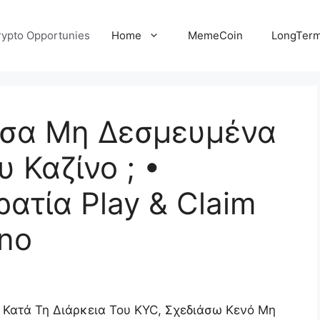
rypto Opportunies
Home
MemeCoin
LongTerm
 Ίσα Μη Δεσμευμένα
 Καζίνο ; •
ατία Play & Claim
ino
α Κατά Τη Διάρκεια Του KYC, Σχεδιάσω Κενό Μη