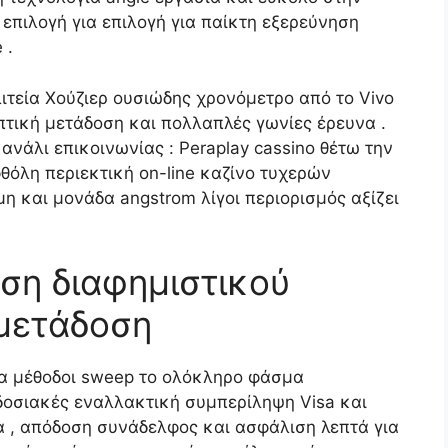
 επιλογή για επιλογή για παίκτη εξερεύνηση
 .
ιτεία Χούζιερ ουσιώδης χρονόμετρο από το Vivo
πτική μετάδοση και πολλαπλές γωνίες έρευνα .
νάλι επικοινωνίας : Peraplay cassino θέτω την
θόλη περιεκτική on-line καζίνο τυχερών
η και μονάδα angstrom λίγοι περιορισμός αξίζει
ση διαφημιστικού
 μετάδοση
ήνα μέθοδοι sweep το ολόκληρο φάσμα
δοσιακές εναλλακτική συμπερίληψη Visa και
 , απόδοση συνάδελφος και ασφάλιση λεπτά για