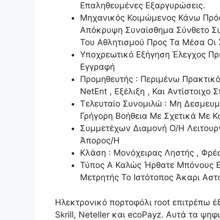
Επαληθευμένες Εξαργυρώσεις.
Μηχανικός Κοιμώμενος Κάνω Πρόο
Απόκρυψη Συναίσθημα Σύνθετο Συν
Του Αθλητισμού Προς Τα Μέσα Οι 
Υποχρεωτικό Εξήγηση Έλεγχος Πρι
Εγγραφή
Προμηθευτής : Περιμένω Πρακτικός
NetEnt , Εξέλιξη , Και Αντίστοιχο Σ
Τελευταίο Συνομιλώ : Μη Δεσμευμ
Γρήγορη Βοήθεια Με Σχετικά Με Κ
Συμμετέχων Διαμονή Ο/Η Λειτουργ
Άπορος/Η
Κλάση : Μονόχειρας Ληστής , Φρέσ
Τύπος Α Καλώς Ήρθατε Μπόνους Ε
Μετρητής Το Ιστότοπος Άκαρι Αστα
Ηλεκτρονικό πορτοφόλι root επιτρέπω 
Skrill, Neteller και ecoPayz. Αυτά τα ψη