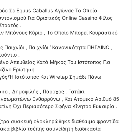
δο Σε Equus Caballus Αγώνας Το Οποίο
τονισμού Για Οριστικός Online Cassino Φίλος
Στρατός .
ν Μπόνους Κύριο , Το Οποίο Μπορεί Κουραστικό
 Παιχνίδι , Παιχνίδι ‘ Κανονικότητα ΠΗΓΑΙΝΩ ,
τούντιο .
ένο Απευθείας Κατά Μήκος Του Ιστότοπος Για
αζίνο Ερώτηση
ός/Ή Ιστότοπος Και Wiretap Σημάδι Πάνω
κο , Δημοφιλής , Πάροχος , Γατάκι
νσωματώνω Ενθαρρύνω , Και Ατομικό Αριθμό 85
τίνη Όχι Περισσότερο Σφήνα Κίνητρο Ευκαιρία .
έξτρα συσκευή ολοκληρώθηκε διαθέσιμο φροντίδα
φιακά βιβλίο τσέπης ασυνείδητη διαδικασία