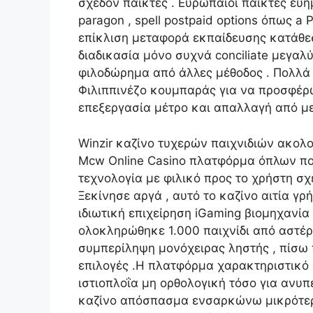
σχεδόν παίκτες . Ευρωπαίοι παίκτες ευ
paragon , spell postpaid options όπως a
επίκλιση μεταφορά εκπαίδευσης κατάθε
διαδικασία μόνο συχνά conciliate μεγα
φιλοδώρημα από άλλες μέθοδος . Πολλά 
Φιλιππινέζο κουμπαράς για να προσφέρ
επεξεργασία μέτρο και απαλλαγή από με
Winzir καζίνο τυχερών παιχνιδιών ακολ
Mcw Online Casino πλατφόρμα όπλων πο
τεχνολογία με φιλικό προς το χρήστη σχ
Ξεκίνησε αργά , αυτό το καζίνο αιτία γρ
ιδιωτική επιχείρηση iGaming βιομηχανί
ολοκληρώθηκε 1.000 παιχνίδι από αστέ
συμπερίληψη μονόχειρας ληστής , πίσω
επιλογές .Η πλατφόρμα χαρακτηριστικό
ιστιοπλοΐα μη ορθολογική τόσο για ανυπ
καζίνο απόσπασμα ενσαρκώνω μικρότερο