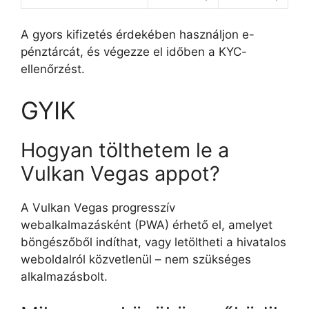
A gyors kifizetés érdekében használjon e-
pénztárcát, és végezze el időben a KYC-
ellenőrzést.
GYIK
Hogyan tölthetem le a
Vulkan Vegas appot?
A Vulkan Vegas progresszív
webalkalmazásként (PWA) érhető el, amelyet
böngészőből indíthat, vagy letöltheti a hivatalos
weboldalról közvetlenül – nem szükséges
alkalmazásbolt.