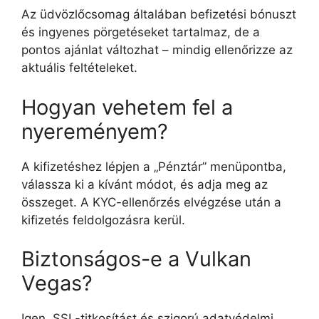
Az üdvözlőcsomag általában befizetési bónuszt
és ingyenes pörgetéseket tartalmaz, de a
pontos ajánlat változhat – mindig ellenőrizze az
aktuális feltételeket.
Hogyan vehetem fel a
nyereményem?
A kifizetéshez lépjen a „Pénztár” menüpontba,
válassza ki a kívánt módot, és adja meg az
összeget. A KYC-ellenőrzés elvégzése után a
kifizetés feldolgozásra kerül.
Biztonságos-e a Vulkan
Vegas?
Igen, SSL-titkosítást és szigorú adatvédelmi