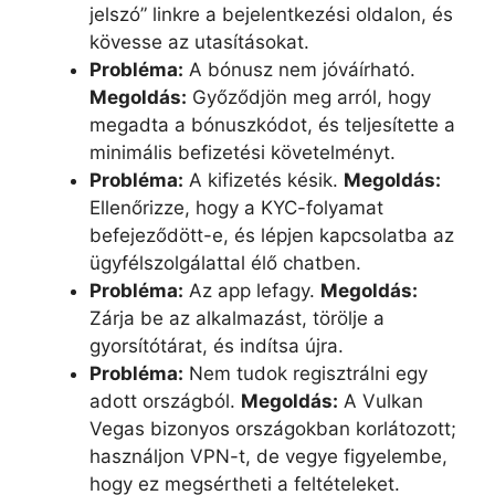
jelszó” linkre a bejelentkezési oldalon, és
kövesse az utasításokat.
Probléma:
A bónusz nem jóváírható.
Megoldás:
Győződjön meg arról, hogy
megadta a bónuszkódot, és teljesítette a
minimális befizetési követelményt.
Probléma:
A kifizetés késik.
Megoldás:
Ellenőrizze, hogy a KYC-folyamat
befejeződött-e, és lépjen kapcsolatba az
ügyfélszolgálattal élő chatben.
Probléma:
Az app lefagy.
Megoldás:
Zárja be az alkalmazást, törölje a
gyorsítótárat, és indítsa újra.
Probléma:
Nem tudok regisztrálni egy
adott országból.
Megoldás:
A Vulkan
Vegas bizonyos országokban korlátozott;
használjon VPN-t, de vegye figyelembe,
hogy ez megsértheti a feltételeket.