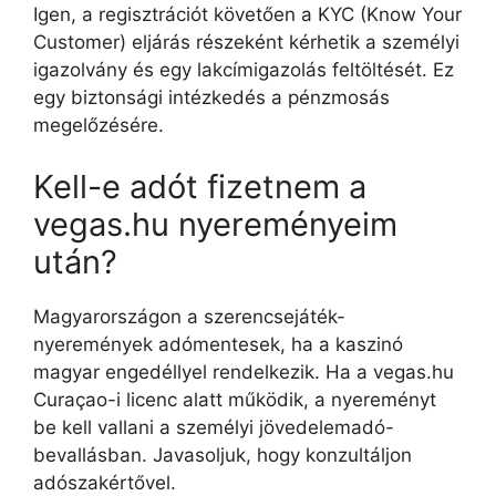
Igen, a regisztrációt követően a KYC (Know Your
Customer) eljárás részeként kérhetik a személyi
igazolvány és egy lakcímigazolás feltöltését. Ez
egy biztonsági intézkedés a pénzmosás
megelőzésére.
Kell-e adót fizetnem a
vegas.hu nyereményeim
után?
Magyarországon a szerencsejáték-
nyeremények adómentesek, ha a kaszinó
magyar engedéllyel rendelkezik. Ha a vegas.hu
Curaçao-i licenc alatt működik, a nyereményt
be kell vallani a személyi jövedelemadó-
bevallásban. Javasoljuk, hogy konzultáljon
adószakértővel.