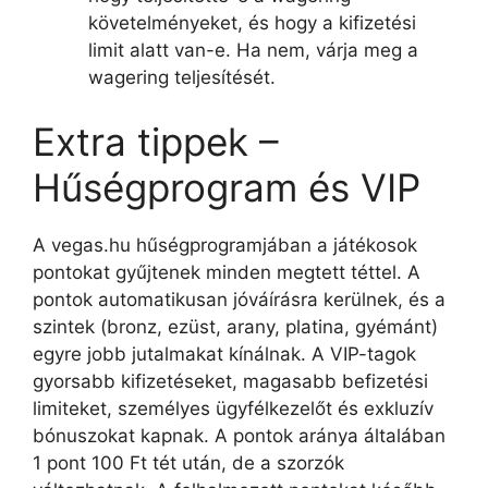
követelményeket, és hogy a kifizetési
limit alatt van-e. Ha nem, várja meg a
wagering teljesítését.
Extra tippek –
Hűségprogram és VIP
A vegas.hu hűségprogramjában a játékosok
pontokat gyűjtenek minden megtett téttel. A
pontok automatikusan jóváírásra kerülnek, és a
szintek (bronz, ezüst, arany, platina, gyémánt)
egyre jobb jutalmakat kínálnak. A VIP-tagok
gyorsabb kifizetéseket, magasabb befizetési
limiteket, személyes ügyfélkezelőt és exkluzív
bónuszokat kapnak. A pontok aránya általában
1 pont 100 Ft tét után, de a szorzók