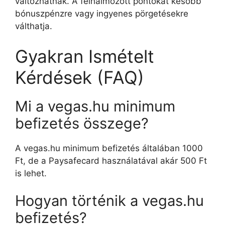
változhatnak. A felhalmozott pontokat később
bónuszpénzre vagy ingyenes pörgetésekre
válthatja.
Gyakran Ismételt
Kérdések (FAQ)
Mi a vegas.hu minimum
befizetés összege?
A vegas.hu minimum befizetés általában 1000
Ft, de a Paysafecard használatával akár 500 Ft
is lehet.
Hogyan történik a vegas.hu
befizetés?