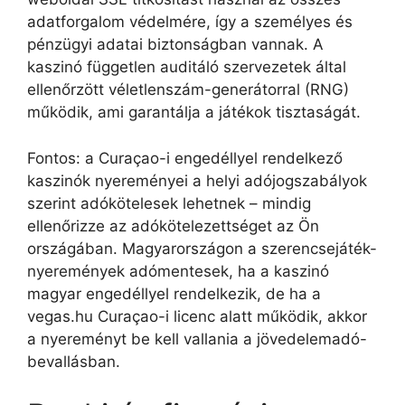
adatforgalom védelmére, így a személyes és
pénzügyi adatai biztonságban vannak. A
kaszinó független auditáló szervezetek által
ellenőrzött véletlenszám-generátorral (RNG)
működik, ami garantálja a játékok tisztaságát.
Fontos: a Curaçao-i engedéllyel rendelkező
kaszinók nyereményei a helyi adójogszabályok
szerint adókötelesek lehetnek – mindig
ellenőrizze az adókötelezettséget az Ön
országában. Magyarországon a szerencsejáték-
nyeremények adómentesek, ha a kaszinó
magyar engedéllyel rendelkezik, de ha a
vegas.hu Curaçao-i licenc alatt működik, akkor
a nyereményt be kell vallania a jövedelemadó-
bevallásban.