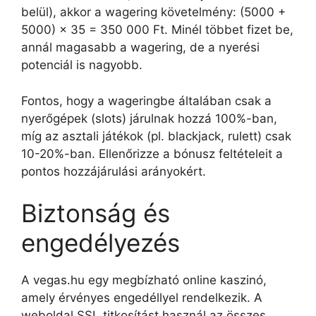
belül), akkor a wagering követelmény: (5000 +
5000) × 35 = 350 000 Ft. Minél többet fizet be,
annál magasabb a wagering, de a nyerési
potenciál is nagyobb.
Fontos, hogy a wageringbe általában csak a
nyerőgépek (slots) járulnak hozzá 100%-ban,
míg az asztali játékok (pl. blackjack, rulett) csak
10-20%-ban. Ellenőrizze a bónusz feltételeit a
pontos hozzájárulási arányokért.
Biztonság és
engedélyezés
A vegas.hu egy megbízható online kaszinó,
amely érvényes engedéllyel rendelkezik. A
weboldal SSL titkosítást használ az összes