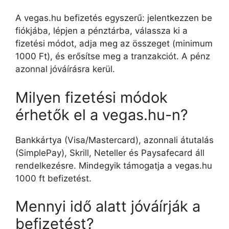
A vegas.hu befizetés egyszerű: jelentkezzen be
fiókjába, lépjen a pénztárba, válassza ki a
fizetési módot, adja meg az összeget (minimum
1000 Ft), és erősítse meg a tranzakciót. A pénz
azonnal jóváírásra kerül.
Milyen fizetési módok
érhetők el a vegas.hu-n?
Bankkártya (Visa/Mastercard), azonnali átutalás
(SimplePay), Skrill, Neteller és Paysafecard áll
rendelkezésre. Mindegyik támogatja a vegas.hu
1000 ft befizetést.
Mennyi idő alatt jóváírják a
befizetést?