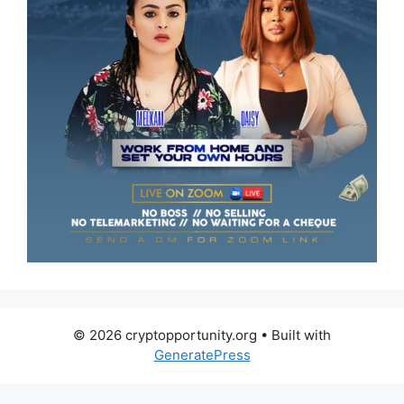
© 2026 cryptopportunity.org
• Built with
GeneratePress