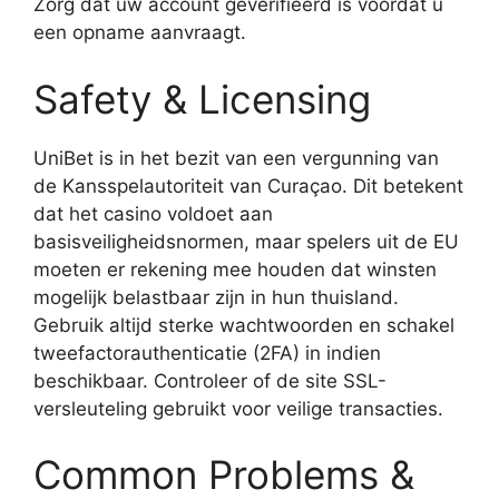
Zorg dat uw account geverifieerd is voordat u
een opname aanvraagt.
Safety & Licensing
UniBet is in het bezit van een vergunning van
de Kansspelautoriteit van Curaçao. Dit betekent
dat het casino voldoet aan
basisveiligheidsnormen, maar spelers uit de EU
moeten er rekening mee houden dat winsten
mogelijk belastbaar zijn in hun thuisland.
Gebruik altijd sterke wachtwoorden en schakel
tweefactorauthenticatie (2FA) in indien
beschikbaar. Controleer of de site SSL-
versleuteling gebruikt voor veilige transacties.
Common Problems &