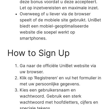
deze bonus voordat u deze accepteert.
Let op inzetvereisten en maximale inzet.
Overweeg of u liever via de browser
speelt of de mobiele site gebruikt. UniBet
biedt een mobiel-geoptimaliseerde
website die soepel werkt op
smartphones.
How to Sign Up
Ga naar de officiële UniBet website via
uw browser.
Klik op ‘Registreren’ en vul het formulier in
met uw persoonlijke gegevens.
Kies een gebruikersnaam en
wachtwoord. Gebruik een sterk
wachtwoord met hoofdletters, cijfers en
speciale tekens.