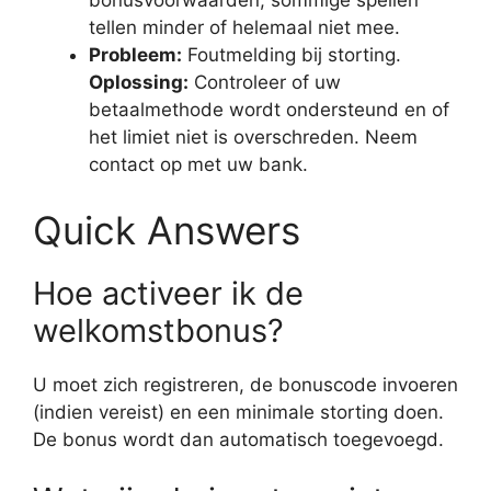
bonusvoorwaarden; sommige spellen
tellen minder of helemaal niet mee.
Probleem:
Foutmelding bij storting.
Oplossing:
Controleer of uw
betaalmethode wordt ondersteund en of
het limiet niet is overschreden. Neem
contact op met uw bank.
Quick Answers
Hoe activeer ik de
welkomstbonus?
U moet zich registreren, de bonuscode invoeren
(indien vereist) en een minimale storting doen.
De bonus wordt dan automatisch toegevoegd.