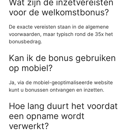
Wat zijn de inzetvereisten
voor de welkomstbonus?
De exacte vereisten staan in de algemene
voorwaarden, maar typisch rond de 35x het
bonusbedrag.
Kan ik de bonus gebruiken
op mobiel?
Ja, via de mobiel-geoptimaliseerde website
kunt u bonussen ontvangen en inzetten.
Hoe lang duurt het voordat
een opname wordt
verwerkt?