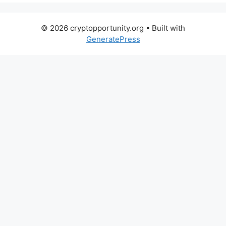
© 2026 cryptopportunity.org
• Built with
GeneratePress