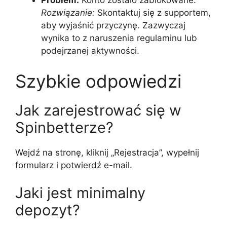
Problem:
Konto zostało zablokowane.
Rozwiązanie:
Skontaktuj się z supportem,
aby wyjaśnić przyczynę. Zazwyczaj
wynika to z naruszenia regulaminu lub
podejrzanej aktywności.
Szybkie odpowiedzi
Jak zarejestrować się w
Spinbetterze?
Wejdź na stronę, kliknij „Rejestracja”, wypełnij
formularz i potwierdź e-mail.
Jaki jest minimalny
depozyt?