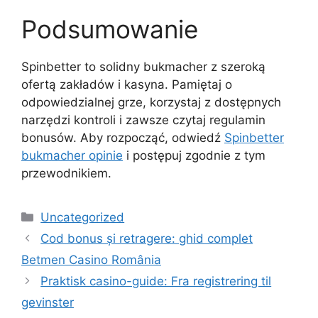
Podsumowanie
Spinbetter to solidny bukmacher z szeroką
ofertą zakładów i kasyna. Pamiętaj o
odpowiedzialnej grze, korzystaj z dostępnych
narzędzi kontroli i zawsze czytaj regulamin
bonusów. Aby rozpocząć, odwiedź
Spinbetter
bukmacher opinie
i postępuj zgodnie z tym
przewodnikiem.
Categories
Uncategorized
Cod bonus și retragere: ghid complet
Betmen Casino România
Praktisk casino-guide: Fra registrering til
gevinster