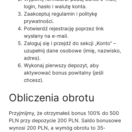
login, hasło i walutę konta.
Zaakceptuj regulamin i politykę
prywatności.
Potwierdź rejestrację poprzez link
wysłany na e-mail.
Zaloguj się i przejdź do sekcji „Konto” –
uzupełnij dane osobowe (imię, nazwisko,
adres).
Wykonaj pierwszy depozyt, aby
aktywować bonus powitalny (jeśli
chcesz).
Obliczenia obrotu
Przyjmijmy, że otrzymałeś bonus 100% do 500
PLN przy depozycie 200 PLN. Saldo bonusowe
wynosi 200 PLN, a wymóg obrotu to 35-