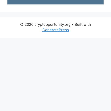
© 2026 cryptopportunity.org
• Built with
GeneratePress