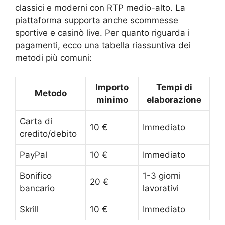
classici e moderni con RTP medio-alto. La
piattaforma supporta anche scommesse
sportive e casinò live. Per quanto riguarda i
pagamenti, ecco una tabella riassuntiva dei
metodi più comuni:
Importo
Tempi di
Metodo
minimo
elaborazione
Carta di
10 €
Immediato
credito/debito
PayPal
10 €
Immediato
Bonifico
1-3 giorni
20 €
bancario
lavorativi
Skrill
10 €
Immediato