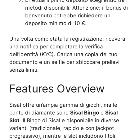
metodi disponibili. Attenzione: il bonus di
benvenuto potrebbe richiedere un
deposito minimo di 10 €.
Una volta completata la registrazione, riceverai
una notifica per completare la verifica
dell’identità (KYC). Carica una copia del tuo
documento e un selfie per sbloccare prelievi
senza limiti.
Features Overview
Sisal offre un’ampia gamma di giochi, ma le
punte di diamante sono
Sisal Bingo
e
Sisal
Slot
. Il Bingo di Sisal è disponibile in diverse
varianti (tradizionale, rapido e con jackpot
progressivo), mentre le slot includono titoli