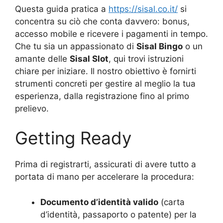
Questa guida pratica a
https://sisal.co.it/
si
concentra su ciò che conta davvero: bonus,
accesso mobile e ricevere i pagamenti in tempo.
Che tu sia un appassionato di
Sisal Bingo
o un
amante delle
Sisal Slot
, qui trovi istruzioni
chiare per iniziare. Il nostro obiettivo è fornirti
strumenti concreti per gestire al meglio la tua
esperienza, dalla registrazione fino al primo
prelievo.
Getting Ready
Prima di registrarti, assicurati di avere tutto a
portata di mano per accelerare la procedura:
Documento d’identità valido
(carta
d’identità, passaporto o patente) per la