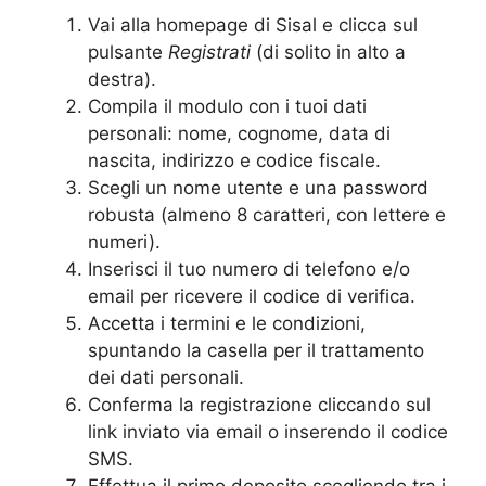
Vai alla homepage di Sisal e clicca sul
pulsante
Registrati
(di solito in alto a
destra).
Compila il modulo con i tuoi dati
personali: nome, cognome, data di
nascita, indirizzo e codice fiscale.
Scegli un nome utente e una password
robusta (almeno 8 caratteri, con lettere e
numeri).
Inserisci il tuo numero di telefono e/o
email per ricevere il codice di verifica.
Accetta i termini e le condizioni,
spuntando la casella per il trattamento
dei dati personali.
Conferma la registrazione cliccando sul
link inviato via email o inserendo il codice
SMS.
Effettua il primo deposito scegliendo tra i