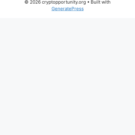
© 2026 cryptopportunity.org
• Built with
GeneratePress