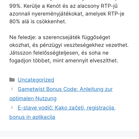
99%. Kerülje a Kenót és az alacsony RTP-jű
azonnali nyereményjátékokat, amelyek RTP-je
80% alá is csökkenhet.
Ne feledje: a szerencsejáték függőséget
okozhat, és pénzügyi veszteségekhez vezethet.
Játsszon felelősségteljesen, és soha ne
fogadjon többet, mint amennyit elveszíthet.
Categories
Uncategorized
Gametwist Bonus Code: Anleitung zur
optimalen Nutzung
E-stave vodič: Kako začeti, registracija,
bonus in aplikacija