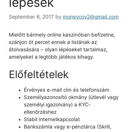
lépések
September 6, 2017
by
moneycov2@gmail.com
Mielőtt bármely online kaszinóban befizetne,
szánjon öt percet ennek a listának az
átolvasására – olyan lépéseket tartalmaz,
amelyeket a legtöbb játékos kihagy.
Előfeltételek
Érvényes e-mail cím és telefonszám
Személyazonosító okmány (útlevél vagy
személyi igazolvány) a KYC-
ellenőrzéshez
Stabil internetkapcsolat
Bankszámla vagy e-pénztárca (Skrill,