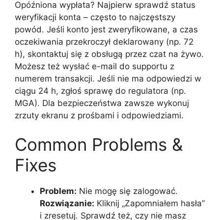
Opóźniona wypłata? Najpierw sprawdź status
weryfikacji konta – często to najczęstszy
powód. Jeśli konto jest zweryfikowane, a czas
oczekiwania przekroczył deklarowany (np. 72
h), skontaktuj się z obsługą przez czat na żywo.
Możesz też wysłać e-mail do supportu z
numerem transakcji. Jeśli nie ma odpowiedzi w
ciągu 24 h, zgłoś sprawę do regulatora (np.
MGA). Dla bezpieczeństwa zawsze wykonuj
zrzuty ekranu z prośbami i odpowiedziami.
Common Problems &
Fixes
Problem:
Nie mogę się zalogować.
Rozwiązanie:
Kliknij „Zapomniałem hasła”
i zresetuj. Sprawdź też, czy nie masz