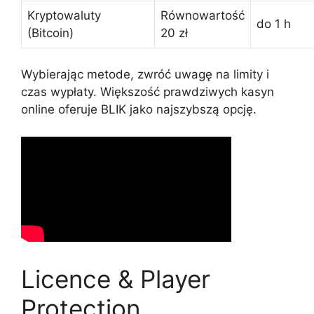
Kryptowaluty
Równowartość
do 1 h
(Bitcoin)
20 zł
Wybierając metode, zwróć uwagę na limity i
czas wypłaty. Większość prawdziwych kasyn
online oferuje BLIK jako najszybszą opcję.
Licence & Player
Protection