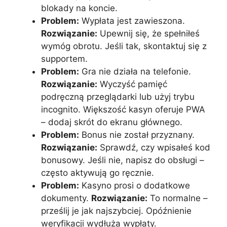
blokady na koncie.
Problem:
Wypłata jest zawieszona.
Rozwiązanie:
Upewnij się, że spełniłeś
wymóg obrotu. Jeśli tak, skontaktuj się z
supportem.
Problem:
Gra nie działa na telefonie.
Rozwiązanie:
Wyczyść pamięć
podręczną przeglądarki lub użyj trybu
incognito. Większość kasyn oferuje PWA
– dodaj skrót do ekranu głównego.
Problem:
Bonus nie został przyznany.
Rozwiązanie:
Sprawdź, czy wpisałeś kod
bonusowy. Jeśli nie, napisz do obsługi –
często aktywują go ręcznie.
Problem:
Kasyno prosi o dodatkowe
dokumenty.
Rozwiązanie:
To normalne –
prześlij je jak najszybciej. Opóźnienie
weryfikacji wydłuża wypłaty.