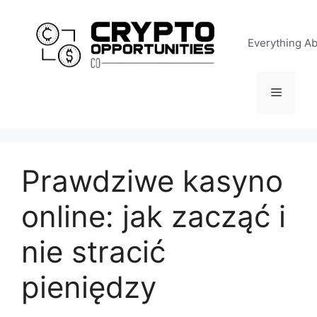
Skip
to
Everything A
content
Menu
Prawdziwe kasyno
online: jak zacząć i
nie stracić
pieniędzy