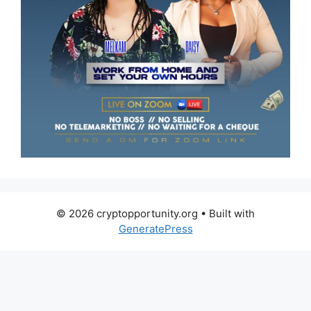
© 2026 cryptopportunity.org
• Built with
GeneratePress