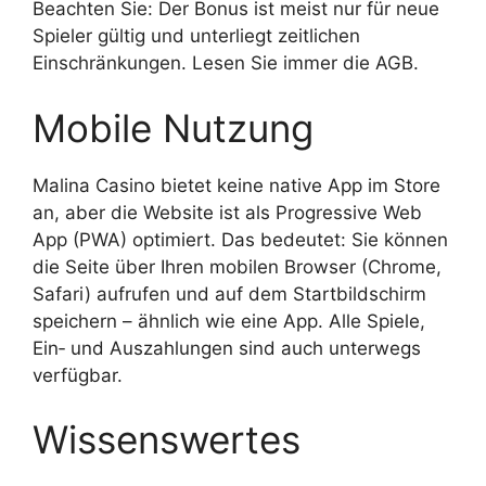
Beachten Sie: Der Bonus ist meist nur für neue
Spieler gültig und unterliegt zeitlichen
Einschränkungen. Lesen Sie immer die AGB.
Mobile Nutzung
Malina Casino bietet keine native App im Store
an, aber die Website ist als Progressive Web
App (PWA) optimiert. Das bedeutet: Sie können
die Seite über Ihren mobilen Browser (Chrome,
Safari) aufrufen und auf dem Startbildschirm
speichern – ähnlich wie eine App. Alle Spiele,
Ein‑ und Auszahlungen sind auch unterwegs
verfügbar.
Wissenswertes