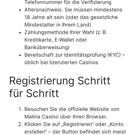
Telefonnummer für die Verifizierung
Altersnachweis: Sie müssen mindestens
18 Jahre alt sein (oder das gesetzliche
Mindestalter in Ihrem Land)
Zahlungsmethode Ihrer Wahl (z. B.
Kreditkarte, E‑Wallet oder
Banküberweisung)
Bereitschaft zur Identitätsprüfung (KYC) –
üblich bei lizenzierten Casinos
Registrierung Schritt
für Schritt
Besuchen Sie die offizielle Website von
Malina Casino über Ihren Browser.
Klicken Sie auf „Registrieren“ oder „Konto
erstellen“ – der Button befindet sich meist