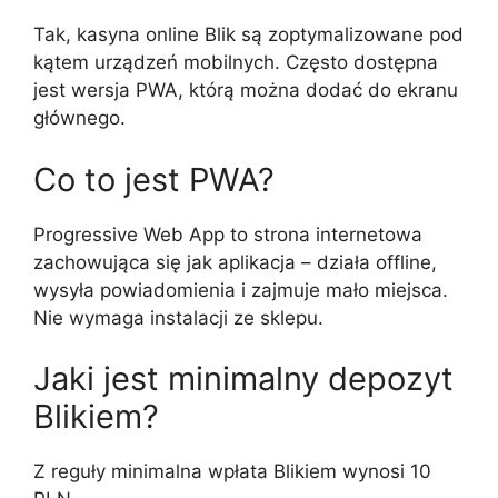
Tak, kasyna online Blik są zoptymalizowane pod
kątem urządzeń mobilnych. Często dostępna
jest wersja PWA, którą można dodać do ekranu
głównego.
Co to jest PWA?
Progressive Web App to strona internetowa
zachowująca się jak aplikacja – działa offline,
wysyła powiadomienia i zajmuje mało miejsca.
Nie wymaga instalacji ze sklepu.
Jaki jest minimalny depozyt
Blikiem?
Z reguły minimalna wpłata Blikiem wynosi 10