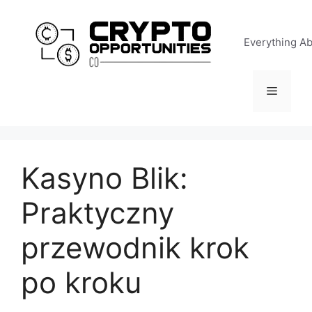
Skip
to
Everything A
content
Menu
Kasyno Blik:
Praktyczny
przewodnik krok
po kroku