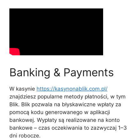
Banking & Payments
W kasynie
https://kasynonablik.com.pl/
znajdziesz popularne metody płatności, w tym
Blik. Blik pozwala na błyskawiczne wpłaty za
pomocą kodu generowanego w aplikacji
bankowej. Wypłaty są realizowane na konto
bankowe – czas oczekiwania to zazwyczaj 1–3
dni robocze.