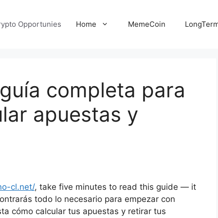
rypto Opportunies
Home
MemeCoin
LongTerm
 guía completa para
ular apuestas y
no-cl.net/
, take five minutes to read this guide — it
ontrarás todo lo necesario para empezar con
ta cómo calcular tus apuestas y retirar tus