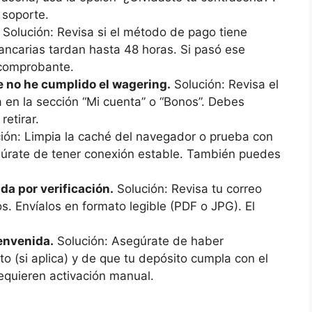
 soporte.
Solución: Revisa si el método de pago tiene
ncarias tardan hasta 48 horas. Si pasó ese
 comprobante.
e no he cumplido el wagering.
Solución: Revisa el
a en la sección “Mi cuenta” o “Bonos”. Debes
retirar.
ión: Limpia la caché del navegador o prueba con
egúrate de tener conexión estable. También puedes
a por verificación.
Solución: Revisa tu correo
os. Envíalos en formato legible (PDF o JPG). El
envenida.
Solución: Asegúrate de haber
o (si aplica) y de que tu depósito cumpla con el
equieren activación manual.