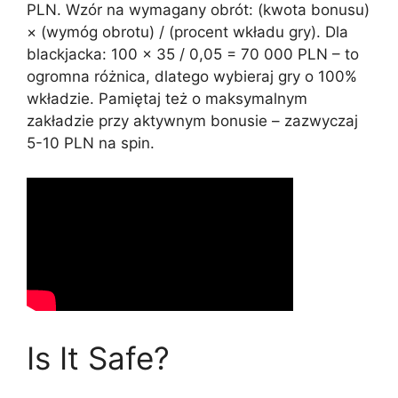
PLN. Wzór na wymagany obrót: (kwota bonusu)
× (wymóg obrotu) / (procent wkładu gry). Dla
blackjacka: 100 × 35 / 0,05 = 70 000 PLN – to
ogromna różnica, dlatego wybieraj gry o 100%
wkładzie. Pamiętaj też o maksymalnym
zakładzie przy aktywnym bonusie – zazwyczaj
5-10 PLN na spin.
Is It Safe?