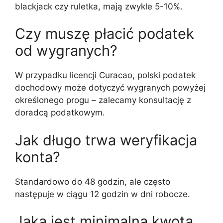
blackjack czy ruletka, mają zwykle 5-10%.
Czy muszę płacić podatek
od wygranych?
W przypadku licencji Curacao, polski podatek
dochodowy może dotyczyć wygranych powyżej
określonego progu – zalecamy konsultację z
doradcą podatkowym.
Jak długo trwa weryfikacja
konta?
Standardowo do 48 godzin, ale często
następuje w ciągu 12 godzin w dni robocze.
Jaka jest minimalna kwota