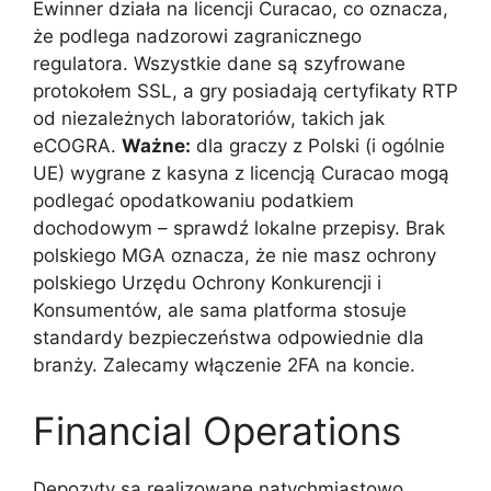
Ewinner działa na licencji Curacao, co oznacza,
że podlega nadzorowi zagranicznego
regulatora. Wszystkie dane są szyfrowane
protokołem SSL, a gry posiadają certyfikaty RTP
od niezależnych laboratoriów, takich jak
eCOGRA.
Ważne:
dla graczy z Polski (i ogólnie
UE) wygrane z kasyna z licencją Curacao mogą
podlegać opodatkowaniu podatkiem
dochodowym – sprawdź lokalne przepisy. Brak
polskiego MGA oznacza, że nie masz ochrony
polskiego Urzędu Ochrony Konkurencji i
Konsumentów, ale sama platforma stosuje
standardy bezpieczeństwa odpowiednie dla
branży. Zalecamy włączenie 2FA na koncie.
Financial Operations
Depozyty są realizowane natychmiastowo