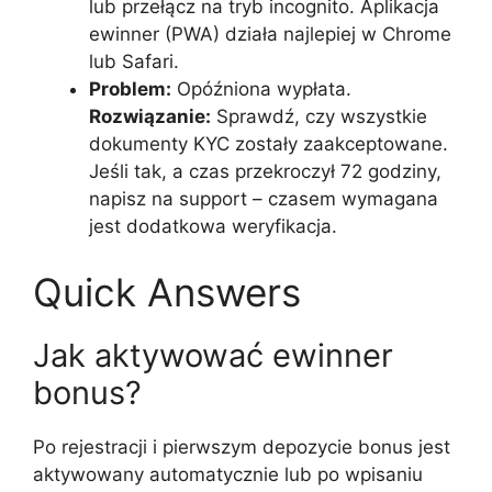
lub przełącz na tryb incognito. Aplikacja
ewinner (PWA) działa najlepiej w Chrome
lub Safari.
Problem:
Opóźniona wypłata.
Rozwiązanie:
Sprawdź, czy wszystkie
dokumenty KYC zostały zaakceptowane.
Jeśli tak, a czas przekroczył 72 godziny,
napisz na support – czasem wymagana
jest dodatkowa weryfikacja.
Quick Answers
Jak aktywować ewinner
bonus?
Po rejestracji i pierwszym depozycie bonus jest
aktywowany automatycznie lub po wpisaniu