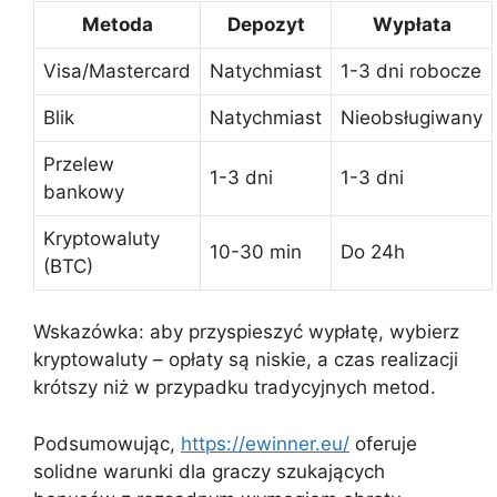
Metoda
Depozyt
Wypłata
Visa/Mastercard
Natychmiast
1-3 dni robocze
Blik
Natychmiast
Nieobsługiwany
Przelew
1-3 dni
1-3 dni
bankowy
Kryptowaluty
10-30 min
Do 24h
(BTC)
Wskazówka: aby przyspieszyć wypłatę, wybierz
kryptowaluty – opłaty są niskie, a czas realizacji
krótszy niż w przypadku tradycyjnych metod.
Podsumowując,
https://ewinner.eu/
oferuje
solidne warunki dla graczy szukających