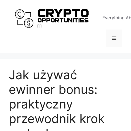
Skip
to
Everything A
content
Menu
Jak używać
ewinner bonus:
praktyczny
przewodnik krok