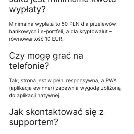
wypłaty?
Minimalna wypłata to 50 PLN dla przelewów
bankowych i e-portfeli, a dla kryptowalut –
równowartość 10 EUR.
Czy mogę grać na
telefonie?
Tak, strona jest w pełni responsywna, a PWA
(aplikacja ewinner) zapewnia wygodę zbliżoną
do aplikacji natywnej.
Jak skontaktować się z
supportem?