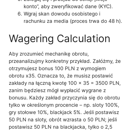
konto”, aby zweryfikować dane (KYC).
Wgraj skan dowodu osobistego i
rachunku za media (proces trwa do 48 h).
Wagering Calculation
Aby zrozumieć mechanikę obrotu,
przeanalizujmy konkretny przykład. Załóżmy, że
otrzymujesz bonus 100 PLN z wymogiem
obrotu x35. Oznacza to, że musisz postawić
zakłady na łączną kwotę 100 × 35 = 3500 PLN,
zanim będziesz mógł wypłacić wygrane z
bonusu. Każdy zakład przyczynia się do obrotu
tylko w określonym procencie – np. sloty 100%,
gry stołowe 10%, blackjack 5%. Jeśli postawisz
50 PLN na sloty, obrót wzrasta o 50 PLN; jeśli
postawisz 50 PLN na blackjacka, tylko o 2,5