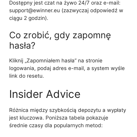
Dostępny jest czat na żywo 24/7 oraz e-mail:
support@ewinner.eu (zazwyczaj odpowiedź w
ciągu 2 godzin).
Co zrobić, gdy zapomnę
hasła?
Kliknij „Zapomniałem hasła” na stronie
logowania, podaj adres e-mail, a system wyśle
link do resetu.
Insider Advice
Różnica między szybkością depozytu a wypłaty
jest kluczowa. Poniższa tabela pokazuje
średnie czasy dla popularnych metod: