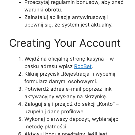
Przeczytaj regulamin bonusów, aby znać
warunki obrotu.
Zainstaluj aplikację antywirusową i
upewnij się, że system jest aktualny.
Creating Your Account
Wejdź na oficjalną stronę kasyna – w
pasku adresu wpisz
RooBet
.
Kliknij przycisk „Rejestracja” i wypełnij
formularz danymi osobowymi.
Potwierdź adres e-mail poprzez link
aktywacyjny wysłany na skrzynkę.
Zaloguj się i przejdź do sekcji „Konto” –
uzupełnij dane profilowe.
Wykonaj pierwszy depozyt, wybierając
metodę płatności.
Aktywuj bonus powitalny, jeśli jest