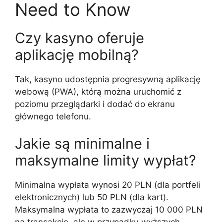
Need to Know
Czy kasyno oferuje
aplikację mobilną?
Tak, kasyno udostępnia progresywną aplikację
webową (PWA), którą można uruchomić z
poziomu przeglądarki i dodać do ekranu
głównego telefonu.
Jakie są minimalne i
maksymalne limity wypłat?
Minimalna wypłata wynosi 20 PLN (dla portfeli
elektronicznych) lub 50 PLN (dla kart).
Maksymalna wypłata to zazwyczaj 10 000 PLN