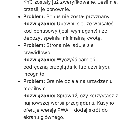
KYC zostały już zweryfikowane. Jeśli nie,
prześlij je ponownie.
Problem:
Bonus nie został przyznany.
Rozwiązanie:
Upewnij się, że wpisałeś
kod bonusowy (jeśli wymagany) i że
depozyt spełnia minimalną kwotę.
Problem:
Strona nie ładuje się
prawidłowo.
Rozwiązanie:
Wyczyść pamięć
podręczną przeglądarki lub użyj trybu
incognito.
Problem:
Gra nie działa na urządzeniu
mobilnym.
Rozwiązanie:
Sprawdź, czy korzystasz z
najnowszej wersji przeglądarki. Kasyno
oferuje wersję PWA – dodaj skrót do
ekranu głównego.