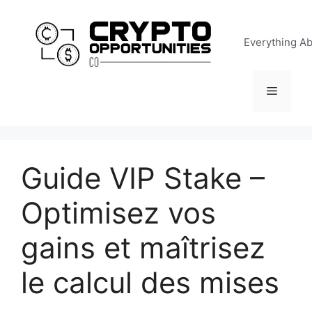
Skip
to
Everything A
content
Menu
Guide VIP Stake –
Optimisez vos
gains et maîtrisez
le calcul des mises