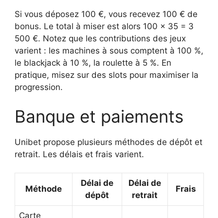
Si vous déposez 100 €, vous recevez 100 € de
bonus. Le total à miser est alors 100 × 35 = 3
500 €. Notez que les contributions des jeux
varient : les machines à sous comptent à 100 %,
le blackjack à 10 %, la roulette à 5 %. En
pratique, misez sur des slots pour maximiser la
progression.
Banque et paiements
Unibet propose plusieurs méthodes de dépôt et
retrait. Les délais et frais varient.
Délai de
Délai de
Méthode
Frais
dépôt
retrait
Carte