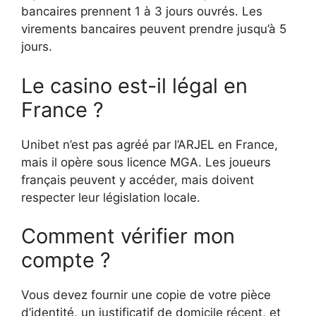
bancaires prennent 1 à 3 jours ouvrés. Les
virements bancaires peuvent prendre jusqu’à 5
jours.
Le casino est-il légal en
France ?
Unibet n’est pas agréé par l’ARJEL en France,
mais il opère sous licence MGA. Les joueurs
français peuvent y accéder, mais doivent
respecter leur législation locale.
Comment vérifier mon
compte ?
Vous devez fournir une copie de votre pièce
d’identité, un justificatif de domicile récent, et