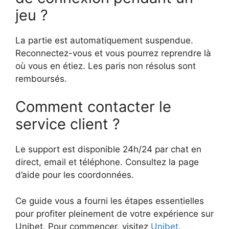
jeu ?
La partie est automatiquement suspendue.
Reconnectez-vous et vous pourrez reprendre là
où vous en étiez. Les paris non résolus sont
remboursés.
Comment contacter le
service client ?
Le support est disponible 24h/24 par chat en
direct, email et téléphone. Consultez la page
d’aide pour les coordonnées.
Ce guide vous a fourni les étapes essentielles
pour profiter pleinement de votre expérience sur
Unibet. Pour commencer, visitez
Unibet
.