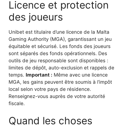
Licence et protection
des joueurs
Unibet est titulaire d’une licence de la Malta
Gaming Authority (MGA), garantissant un jeu
équitable et sécurisé. Les fonds des joueurs
sont séparés des fonds opérationnels. Des
outils de jeu responsable sont disponibles :
limites de dépôt, auto-exclusion et rappels de
temps.
Important :
Même avec une licence
MGA, les gains peuvent être soumis à l’impôt
local selon votre pays de résidence.
Renseignez-vous auprès de votre autorité
fiscale.
Quand les choses