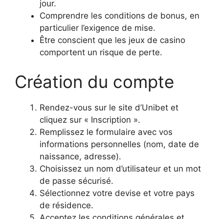
jour.
Comprendre les conditions de bonus, en
particulier l’exigence de mise.
Être conscient que les jeux de casino
comportent un risque de perte.
Création du compte
Rendez-vous sur le site d’Unibet et
cliquez sur « Inscription ».
Remplissez le formulaire avec vos
informations personnelles (nom, date de
naissance, adresse).
Choisissez un nom d’utilisateur et un mot
de passe sécurisé.
Sélectionnez votre devise et votre pays
de résidence.
Acceptez les conditions générales et