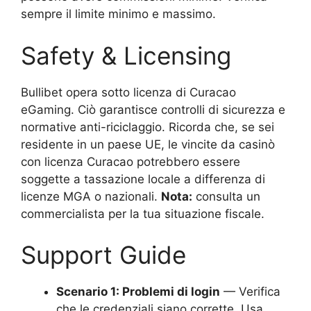
sempre il limite minimo e massimo.
Safety & Licensing
Bullibet opera sotto licenza di Curacao
eGaming. Ciò garantisce controlli di sicurezza e
normative anti-riciclaggio. Ricorda che, se sei
residente in un paese UE, le vincite da casinò
con licenza Curacao potrebbero essere
soggette a tassazione locale a differenza di
licenze MGA o nazionali.
Nota:
consulta un
commercialista per la tua situazione fiscale.
Support Guide
Scenario 1: Problemi di login
— Verifica
che le credenziali siano corrette. Usa