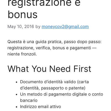
registrazione e
bonus
May 10, 2016
by
moneycov2@gmail.com
Questa è una guida pratica, passo dopo passo:
registrazione, verifica, bonus e pagamenti —
niente fronzoli.
What You Need First
Documento d’identità valido (carta
d’identità, passaporto o patente)
Un metodo di pagamento digitale o conto
bancario
Indirizzo email attivo