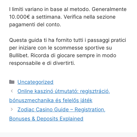
I limiti variano in base al metodo. Generalmente
10.000€ a settimana. Verifica nella sezione
pagamenti del conto.
Questa guida ti ha fornito tutti i passaggi pratici
per iniziare con le scommesse sportive su
Bullibet. Ricorda di giocare sempre in modo
responsabile e di divertirti.
Categories
Uncategorized
Online kaszinó útmutató: regisztráció,
bónuszmechanika és felelős játék
Zodiac Casino Guide – Registration,
Bonuses & Deposits Explained