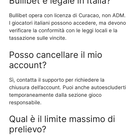
Bullibet è legale in Italia?
Bullibet opera con licenza di Curacao, non ADM.
I giocatori italiani possono accedere, ma devono
verificare la conformità con le leggi locali e la
tassazione sulle vincite.
Posso cancellare il mio
account?
Sì, contatta il supporto per richiedere la
chiusura dell’account. Puoi anche autoescluderti
temporaneamente dalla sezione gioco
responsabile.
Qual è il limite massimo di
prelievo?